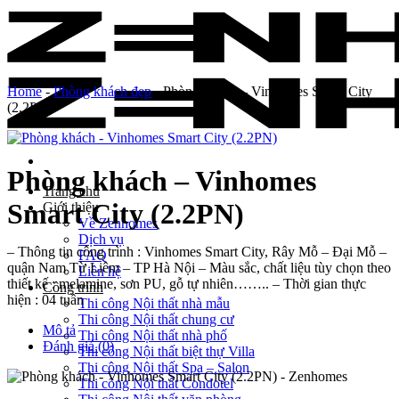
Skip
to
content
Home
-
Phòng khách đẹp
-
Phòng khách – Vinhomes Smart City
(2.2PN)
Phòng khách – Vinhomes
Trang chủ
Smart City (2.2PN)
Giới thiệu
Về Zenhomes
Dịch vụ
– Thông tin công trình : Vinhomes Smart City, Rây Mỗ – Đại Mỗ –
FAQ
quận Nam Từ Liêm – TP Hà Nội – Màu sắc, chất liệu tùy chọn theo
Liên hệ
thiết kế : melamine, sơn PU, gỗ tự nhiên…….. – Thời gian thực
Công trình
hiện : 04 tuần
Thi công Nội thất nhà mẫu
Thi công Nội thất chung cư
Mô tả
Thi công Nội thất nhà phố
Đánh giá (0)
Thi công Nội thất biệt thự Villa
Thi công Nội thất Spa – Salon
Thi công Nội thất Condotel