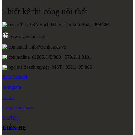
Thiết kế thi công nội thất
98A Bạch Đằng, Tân Sơn Hoà, TP.HCM
www.zenhomes.vn
info@zenhomes.vn
02866.845.888 - 079.211.0101
MST : 0311.405.866
Zalo
Official
Instagram
Tiktok
Google
business
YouTube
LIÊN HỆ
Pinterest