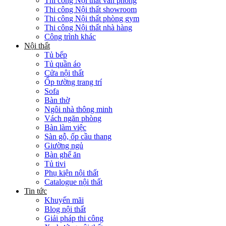
Thi công Nội thất văn phòng
Thi công Nội thất showroom
Thi công Nội thất phòng gym
Thi công Nội thất nhà hàng
Công trình khác
Nội thất
Tủ bếp
Tủ quần áo
Cửa nội thất
Ốp tường trang trí
Sofa
Bàn thờ
Ngôi nhà thông minh
Vách ngăn phòng
Bàn làm việc
Sàn gỗ, ốp cầu thang
Giường ngủ
Bàn ghế ăn
Tủ tivi
Phụ kiện nội thất
Catalogue nội thất
Tin tức
Khuyến mãi
Blog nội thất
Giải pháp thi công