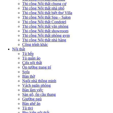
Thi công Nội thất chung cư
Thi công Nội thất nhà phố
Thi công Nội thất biệt thự Villa
Thi công Nội thất Spa – Salon
Thi công Nội thất Condotel
Thi công Nội thất văn phòng
Thi công Nội thất showroom
Thi công Nội thất phòng gym
Thi công Nội thất nhà hàng
Công trình khác
Nội thất
Tủ bếp
Tủ quần áo
Cửa nội thất
Ốp tường trang trí
Sofa
Bàn thờ
Ngôi nhà thông minh
Vách ngăn phòng
Bàn làm việc
Sàn gỗ, ốp cầu thang
Giường ngủ
Bàn ghế ăn
Tủ tivi
Phụ kiện nội thất