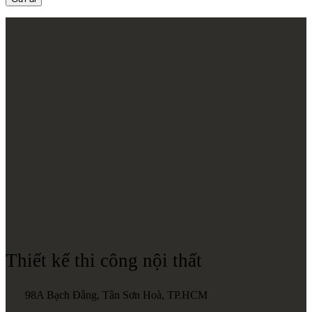
Thiết kế thi công nội thất
98A Bạch Đằng, Tân Sơn Hoà, TP.HCM