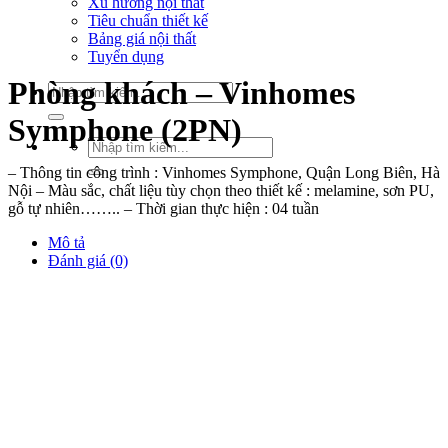
Xu hướng nội thất
Tiêu chuẩn thiết kế
Bảng giá nội thất
Tuyển dụng
Phòng khách – Vinhomes
Tìm
kiếm:
Symphone (2PN)
Tìm
kiếm:
– Thông tin công trình : Vinhomes Symphone, Quận Long Biên, Hà
Nội – Màu sắc, chất liệu tùy chọn theo thiết kế : melamine, sơn PU,
gỗ tự nhiên…….. – Thời gian thực hiện : 04 tuần
Mô tả
Đánh giá (0)