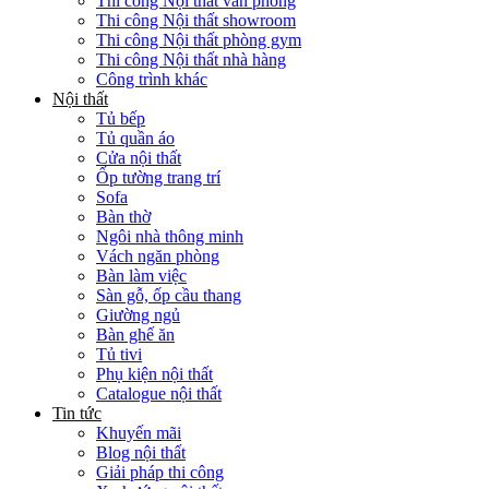
Thi công Nội thất văn phòng
Thi công Nội thất showroom
Thi công Nội thất phòng gym
Thi công Nội thất nhà hàng
Công trình khác
Nội thất
Tủ bếp
Tủ quần áo
Cửa nội thất
Ốp tường trang trí
Sofa
Bàn thờ
Ngôi nhà thông minh
Vách ngăn phòng
Bàn làm việc
Sàn gỗ, ốp cầu thang
Giường ngủ
Bàn ghế ăn
Tủ tivi
Phụ kiện nội thất
Catalogue nội thất
Tin tức
Khuyến mãi
Blog nội thất
Giải pháp thi công