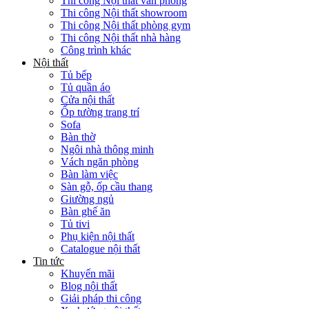
Thi công Nội thất văn phòng
Thi công Nội thất showroom
Thi công Nội thất phòng gym
Thi công Nội thất nhà hàng
Công trình khác
Nội thất
Tủ bếp
Tủ quần áo
Cửa nội thất
Ốp tường trang trí
Sofa
Bàn thờ
Ngôi nhà thông minh
Vách ngăn phòng
Bàn làm việc
Sàn gỗ, ốp cầu thang
Giường ngủ
Bàn ghế ăn
Tủ tivi
Phụ kiện nội thất
Catalogue nội thất
Tin tức
Khuyến mãi
Blog nội thất
Giải pháp thi công