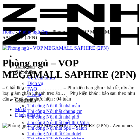
Skip
to
content
Home
-
Phòng ngủ đẹp
-
Phòng ngủ – VOP MEGAMALL
SAPHIRE (2PN)
Phòng ngủ – VOP
Trang chủ
MEGAMALL SAPHIRE (2PN)
Giới thiệu
Về Zenhomes
Dịch vụ
– Chất liệu :…………………. – Phụ kiện bao gồm : bản lề, rây âm
FAQ
loại giảm chấn , thanh treo áo… – Phụ kiện khác : báo sau theo nhu
Liên hệ
cầu – Thời gian thực hiện : 04 tuần
Công trình
Thi công Nội thất nhà mẫu
Mô tả
Thi công Nội thất chung cư
Đánh giá (0)
Thi công Nội thất nhà phố
Thi công Nội thất biệt thự Villa
Thi công Nội thất Spa – Salon
Thi công Nội thất Condotel