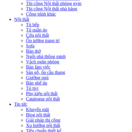
Thi công Nội thất phòng gym
Thi công Nội thất nhà hàng
Công trình khác
Nội thất
Tủ bếp
Tủ quần áo
Cửa nội thất
Ốp tường trang trí
Sofa
Bàn thờ
Ngôi nhà thông minh
Vách ngăn phòng
Bàn làm việc
Sàn gỗ, ốp cầu thang
Giường ngủ
Bàn ghế ăn
Tủ tivi
Phụ kiện nội thất
Catalogue nội thất
Tin tức
Khuyến mãi
Blog nội thất
Giải pháp thi công
Xu hướng nội thất
Tiêu chuẩn thiết kế