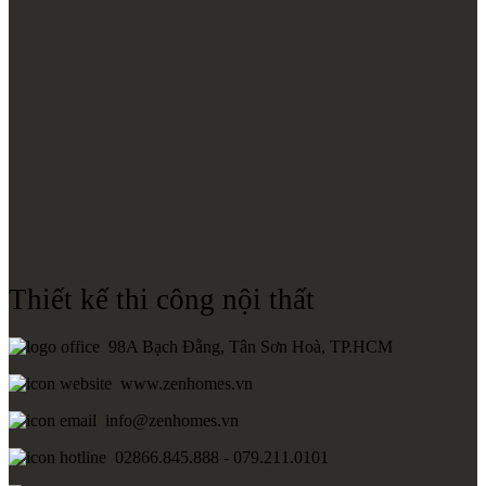
Thiết kế thi công nội thất
98A Bạch Đằng, Tân Sơn Hoà, TP.HCM
www.zenhomes.vn
info@zenhomes.vn
02866.845.888 - 079.211.0101