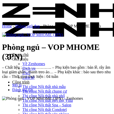
Skip
to
content
Home
-
Phòng ngủ đẹp
-
Phòng ngủ – VOP MHOME (3PN)
Phòng ngủ – VOP MHOME
(3PN)
Trang chủ
Giới thiệu
Về Zenhomes
– Chất liệu :…………………. – Phụ kiện bao gồm : bản lề, rây âm
Dịch vụ
loại giảm chấn , thanh treo áo… – Phụ kiện khác : báo sau theo nhu
FAQ
cầu – Thời gian thực hiện : 04 tuần
Liên hệ
Công trình
Mô tả
Thi công Nội thất nhà mẫu
Đánh giá (0)
Thi công Nội thất chung cư
Thi công Nội thất nhà phố
Thi công Nội thất biệt thự Villa
Thi công Nội thất Spa – Salon
Thi công Nội thất Condotel