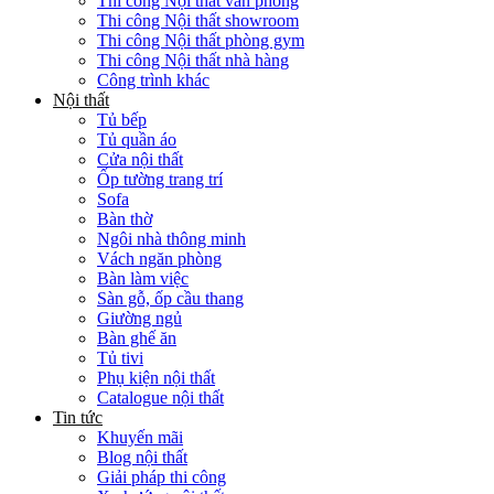
Thi công Nội thất văn phòng
Thi công Nội thất showroom
Thi công Nội thất phòng gym
Thi công Nội thất nhà hàng
Công trình khác
Nội thất
Tủ bếp
Tủ quần áo
Cửa nội thất
Ốp tường trang trí
Sofa
Bàn thờ
Ngôi nhà thông minh
Vách ngăn phòng
Bàn làm việc
Sàn gỗ, ốp cầu thang
Giường ngủ
Bàn ghế ăn
Tủ tivi
Phụ kiện nội thất
Catalogue nội thất
Tin tức
Khuyến mãi
Blog nội thất
Giải pháp thi công