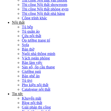
Thi công Nội thất văn phòng
Thi công Nội thất showroom
Thi công Nội thất phòng gym
Thi công Nội thất nhà hàng
Công trình khác
Nội thất
Tủ bếp
Tủ quần áo
Cửa nội thất
Ốp tường trang trí
Sofa
Bàn thờ
Ngôi nhà thông minh
Vách ngăn phòng
Bàn làm việc
Sàn gỗ, ốp cầu thang
Giường ngủ
Bàn ghế ăn
Tủ tivi
Phụ kiện nội thất
Catalogue nội thất
Tin tức
Khuyến mãi
Blog nội thất
Giải pháp thi công