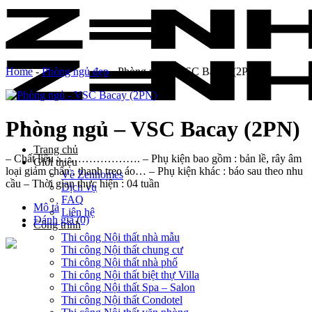
Skip
to
content
Home
-
Phòng ngủ đẹp
-
Phòng ngủ – VSC Bacay (2PN)
Phòng ngủ – VSC Bacay (2PN)
Trang chủ
– Chất liệu :…………………. – Phụ kiện bao gồm : bản lề, rây âm
Giới thiệu
loại giảm chấn , thanh treo áo… – Phụ kiện khác : báo sau theo nhu
Về Zenhomes
cầu – Thời gian thực hiện : 04 tuần
Dịch vụ
FAQ
Mô tả
Liên hệ
Đánh giá (0)
Công trình
Thi công Nội thất nhà mẫu
Thi công Nội thất chung cư
Thi công Nội thất nhà phố
Thi công Nội thất biệt thự Villa
Thi công Nội thất Spa – Salon
Thi công Nội thất Condotel