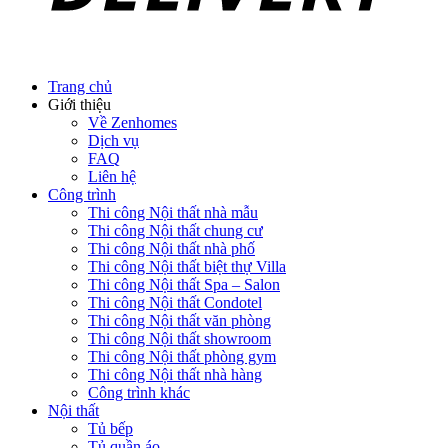
Trang chủ
Giới thiệu
Về Zenhomes
Dịch vụ
FAQ
Liên hệ
Công trình
Thi công Nội thất nhà mẫu
Thi công Nội thất chung cư
Thi công Nội thất nhà phố
Thi công Nội thất biệt thự Villa
Thi công Nội thất Spa – Salon
Thi công Nội thất Condotel
Thi công Nội thất văn phòng
Thi công Nội thất showroom
Thi công Nội thất phòng gym
Thi công Nội thất nhà hàng
Công trình khác
Nội thất
Tủ bếp
Tủ quần áo