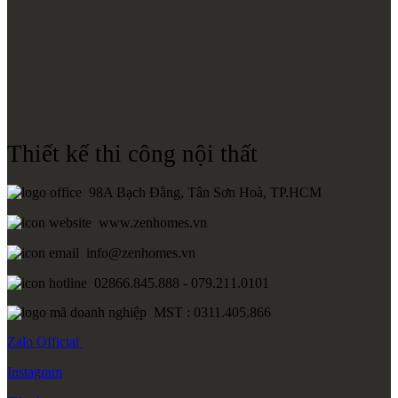
Thiết kế thi công nội thất
98A Bạch Đằng, Tân Sơn Hoà, TP.HCM
www.zenhomes.vn
info@zenhomes.vn
02866.845.888 - 079.211.0101
MST : 0311.405.866
Zalo
Official
Instagram