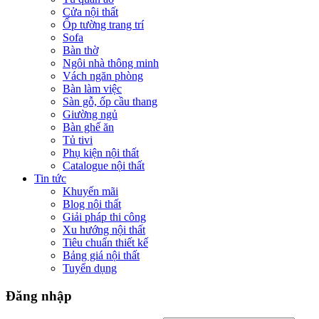
Cửa nội thất
Ốp tường trang trí
Sofa
Bàn thờ
Ngôi nhà thông minh
Vách ngăn phòng
Bàn làm việc
Sàn gỗ, ốp cầu thang
Giường ngủ
Bàn ghế ăn
Tủ tivi
Phụ kiện nội thất
Catalogue nội thất
Tin tức
Khuyến mãi
Blog nội thất
Giải pháp thi công
Xu hướng nội thất
Tiêu chuẩn thiết kế
Bảng giá nội thất
Tuyển dụng
Đăng nhập