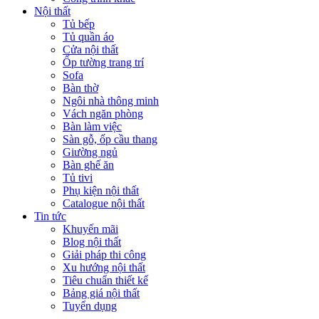
Nội thất
Tủ bếp
Tủ quần áo
Cửa nội thất
Ốp tường trang trí
Sofa
Bàn thờ
Ngôi nhà thông minh
Vách ngăn phòng
Bàn làm việc
Sàn gỗ, ốp cầu thang
Giường ngủ
Bàn ghế ăn
Tủ tivi
Phụ kiện nội thất
Catalogue nội thất
Tin tức
Khuyến mãi
Blog nội thất
Giải pháp thi công
Xu hướng nội thất
Tiêu chuẩn thiết kế
Bảng giá nội thất
Tuyển dụng