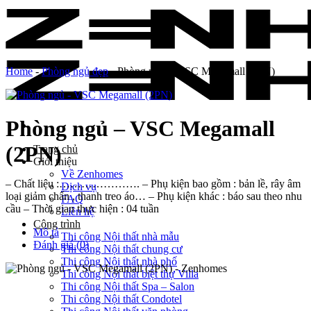
Skip
to
content
Home
-
Phòng ngủ đẹp
-
Phòng ngủ – VSC Megamall (2PN)
Phòng ngủ – VSC Megamall
(2PN)
Trang chủ
Giới thiệu
Về Zenhomes
– Chất liệu :…………………. – Phụ kiện bao gồm : bản lề, rây âm
Dịch vụ
loại giảm chấn , thanh treo áo… – Phụ kiện khác : báo sau theo nhu
FAQ
cầu – Thời gian thực hiện : 04 tuần
Liên hệ
Công trình
Mô tả
Thi công Nội thất nhà mẫu
Đánh giá (0)
Thi công Nội thất chung cư
Thi công Nội thất nhà phố
Thi công Nội thất biệt thự Villa
Thi công Nội thất Spa – Salon
Thi công Nội thất Condotel