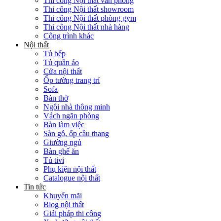
Thi công Nội thất văn phòng
Thi công Nội thất showroom
Thi công Nội thất phòng gym
Thi công Nội thất nhà hàng
Công trình khác
Nội thất
Tủ bếp
Tủ quần áo
Cửa nội thất
Ốp tường trang trí
Sofa
Bàn thờ
Ngôi nhà thông minh
Vách ngăn phòng
Bàn làm việc
Sàn gỗ, ốp cầu thang
Giường ngủ
Bàn ghế ăn
Tủ tivi
Phụ kiện nội thất
Catalogue nội thất
Tin tức
Khuyến mãi
Blog nội thất
Giải pháp thi công