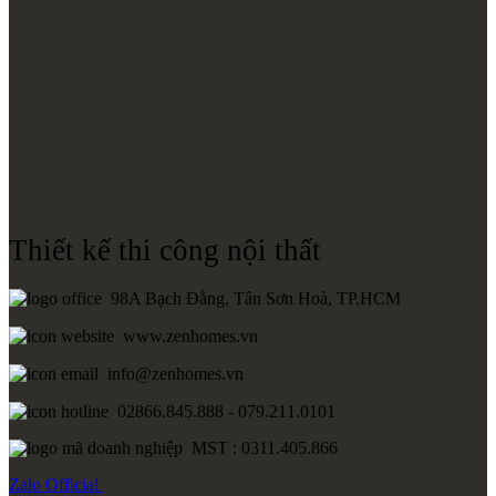
Thiết kế thi công nội thất
98A Bạch Đằng, Tân Sơn Hoà, TP.HCM
www.zenhomes.vn
info@zenhomes.vn
02866.845.888 - 079.211.0101
MST : 0311.405.866
Zalo
Official