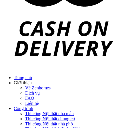
Thi công Nội thất Condotel
Thi công Nội thất văn phòng
Thi công Nội thất showroom
Thi công Nội thất phòng gym
Thi công Nội thất nhà hàng
Công trình khác
Nội thất
Tủ bếp
Tủ quần áo
Cửa nội thất
Ốp tường trang trí
Sofa
Bàn thờ
Ngôi nhà thông minh
Vách ngăn phòng
Bàn làm việc
Sàn gỗ, ốp cầu thang
Giường ngủ
Bàn ghế ăn
Tủ tivi
Phụ kiện nội thất
Catalogue nội thất
Tin tức
Khuyến mãi
Blog nội thất