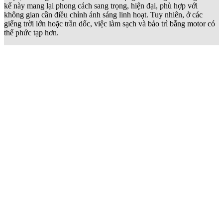
kế này mang lại phong cách sang trọng, hiện đại, phù hợp với
không gian cần điều chỉnh ánh sáng linh hoạt. Tuy nhiên, ở các
giếng trời lớn hoặc trần dốc, việc làm sạch và bảo trì bằng motor có
thể phức tạp hơn.
Rèm tổ ong che giếng trời
Rèm tổ ong là giải pháp che nắng giếng trời tối ưu nhờ cấu trúc hình
lục giác tạo lớp đệm không khí giúp cách nhiệt, giảm ồn và chống
tia UV hiệu quả. Đặc biệt, rèm có khả năng dẫn sáng thông minh
bằng cách hắt ánh nắng sang các hướng khác, tránh chiếu thẳng
xuống dưới. Đây là lựa chọn lý tưởng cho nhà ống hoặc công trình
có giếng trời lớn, nơi cần kết hợp giữa chống nóng và giữ sáng tự
nhiên.