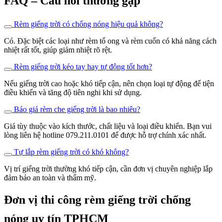
Với rèm giếng trời, bạn không chỉ kiểm soát ánh sáng và nhiệt độ
hiệu quả, mà còn thể hiện gu thẩm mỹ tinh tế cho ngôi nhà của
mình. Nhờ sự linh hoạt trong thiết kế và khả năng tích hợp công
nghệ thông minh, rèm giếng trời đã và đang trở thành xu hướng cho
không gian nội thất hiện đại.
Nếu bạn đang tìm kiếm đơn vị thi công rèm giếng trời chuyên
nghiệp, hãy liên hệ
Zenhomes
qua số hotline 02866.845.888 hoặc
079.211.0101 để được tư vấn. Chúng tôi cam kết mang đến sản
phẩm chất lượng, thẩm mỹ và tối ưu chi phí, phù hợp mọi nhu cầu
từ nhà phố, biệt thự đến văn phòng.
Tìm kiếm:
rèm che giếng trời
,
rèm chống nóng
,
Rèm giếng trời
Tìm kiếm:
rèm che giếng trời
rèm chống nóng
Rèm giếng trời
Nội dung