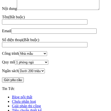
Xu hướng nội thất
Xem nhiều nhất
19
Th6
Vách ngăn inox – Vách CNC inox mạ vàng thiết kế theo yêu
cầu
15
Th4
Bảng giá ghế văn phòng
10
Th4
Top 25+ mẫu đôn sofa đẹp dẫn đầu xu hướng thiết kế nội thất
2026
07
Th4
6 sai lầm thường gặp khi đóng tủ bếp theo yêu cầu và cách
tránh
06
Th3
Top 6 dự án cải tạo văn phòng nổi bật của Zenhomes