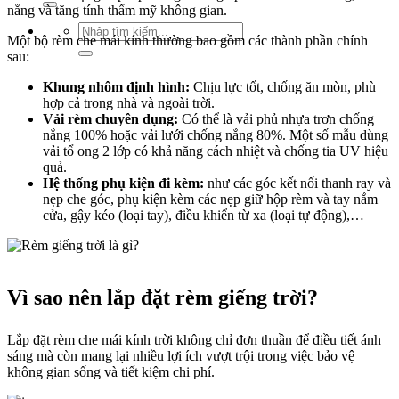
nắng và tăng tính thẩm mỹ không gian.
Tìm
Một bộ rèm che mái kính thường bao gồm các thành phần chính
kiếm:
sau:
Khung nhôm định hình:
Chịu lực tốt, chống ăn mòn, phù
hợp cả trong nhà và ngoài trời.
Vải rèm chuyên dụng:
Có thể là vải phủ nhựa trơn chống
nắng 100% hoặc vải lưới chống nắng 80%. Một số mẫu dùng
vải tổ ong 2 lớp có khả năng cách nhiệt và chống tia UV hiệu
quả.
Hệ thống phụ kiện đi kèm:
như các góc kết nối thanh ray và
nẹp che góc, phụ kiện kèm các nẹp giữ hộp rèm và tay nắm
cửa, gậy kéo (loại tay), điều khiển từ xa (loại tự động),…
Vì sao nên lắp đặt rèm giếng trời?
Lắp đặt rèm che mái kính trời không chỉ đơn thuần để điều tiết ánh
sáng mà còn mang lại nhiều lợi ích vượt trội trong việc bảo vệ
không gian sống và tiết kiệm chi phí.