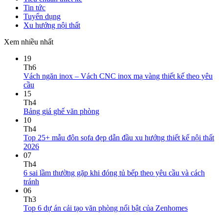
Thiết kế thi công nội thất
98A Bạch Đằng, Tân Sơn Hoà, TP.HCM
www.zenhomes.vn
info@zenhomes.vn