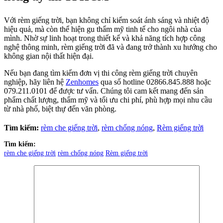
Tên
(Bắt buộc)
Email
Số điện thoại
(Bắt buộc)
Công trình
Quy mô
Ngân sách
Tin Tức
Blog nội thất
Chưa phân loại
Giải pháp thi công
Tiêu chuẩn thiết kế
Tin tức
Tuyển dụng