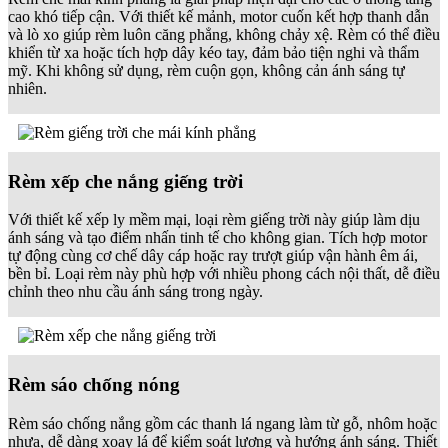
cao khó tiếp cận. Với thiết kế mảnh, motor cuốn kết hợp thanh dẫn
và lò xo giúp rèm luôn căng phẳng, không chảy xệ. Rèm có thể điều
khiển từ xa hoặc tích hợp dây kéo tay, đảm bảo tiện nghi và thẩm
mỹ. Khi không sử dụng, rèm cuộn gọn, không cản ánh sáng tự
nhiên.
Rèm xếp che nắng giếng trời
Với thiết kế xếp ly mềm mại, loại rèm giếng trời này giúp làm dịu
ánh sáng và tạo điểm nhấn tinh tế cho không gian. Tích hợp motor
tự động cùng cơ chế dây cáp hoặc ray trượt giúp vận hành êm ái,
bền bỉ. Loại rèm này phù hợp với nhiều phong cách nội thất, dễ điều
chỉnh theo nhu cầu ánh sáng trong ngày.
Rèm sáo chống nóng
Rèm sáo chống nắng gồm các thanh lá ngang làm từ gỗ, nhôm hoặc
nhựa, dễ dàng xoay lá để kiểm soát lượng và hướng ánh sáng. Thiết