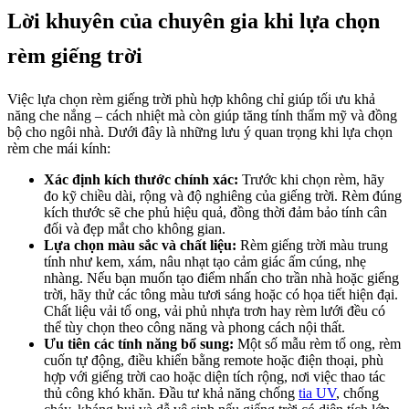
dùng rèm, bạn có thể cân nhắc film cách nhiệt, lưới chống
nắng, hoặc các giải pháp hiện đại như mái kính thông minh
(smart glass) hay mái kính trượt.
Thi công an toàn:
Giếng trời thường cao, cần giàn giáo hoặc
thang chuyên dụng để lắp đặt. Hệ motor và ray treo phải được
cố định chắc chắn, đảm bảo không rơi nguy hiểm. Dây điện
cấp cho motor cần đi gọn, an toàn và giữ được tính thẩm mỹ.
Bảo trì và bảo hành:
Chọn vải rèm dễ vệ sinh, hạn chế bám
bụi. Motor cần được bảo trì định kỳ, kiểm tra điều khiển và
bôi trơn ray trượt để đảm bảo vận hành êm ái và bền lâu.