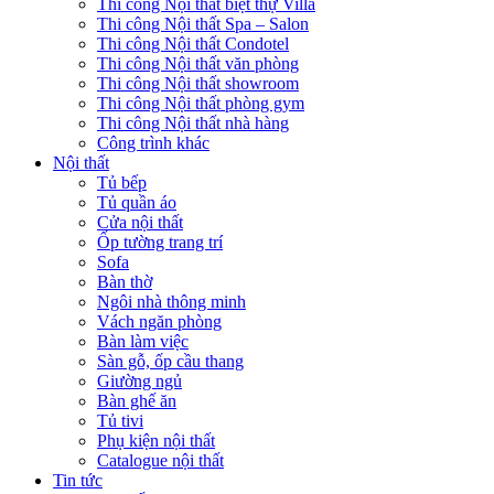
Giải pháp thi công
Xu hướng nội thất
Tiêu chuẩn thiết kế
Bảng giá nội thất
Tuyển dụng
Đăng nhập
Tên tài khoản hoặc địa chỉ email
*
Mật khẩu
*
Ghi nhớ mật khẩu
Đăng nhập
Quên mật khẩu?