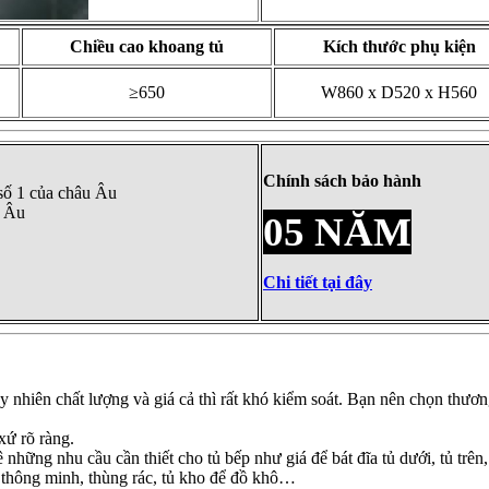
Chiều cao khoang tủ
Kích thước phụ kiện
≥650
W860 x D520 x H560
Chính sách bảo hành
 số 1 của châu Âu
u Âu
05 NĂM
Chi tiết tại đây
tuy nhiên chất lượng và giá cả thì rất khó kiểm soát. Bạn nên chọn thươ
xứ rõ ràng.
 những nhu cầu cần thiết cho tủ bếp như giá để bát đĩa tủ dưới, tủ trên
 thông minh, thùng rác, tủ kho để đồ khô…