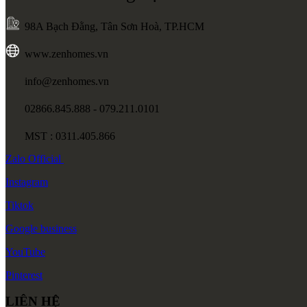
98A Bạch Đằng, Tân Sơn Hoà, TP.HCM
www.zenhomes.vn
info@zenhomes.vn
02866.845.888 - 079.211.0101
MST : 0311.405.866
Zalo
Official
Instagram
Tiktok
Google
business
YouTube
Pinterest
LIÊN HỆ