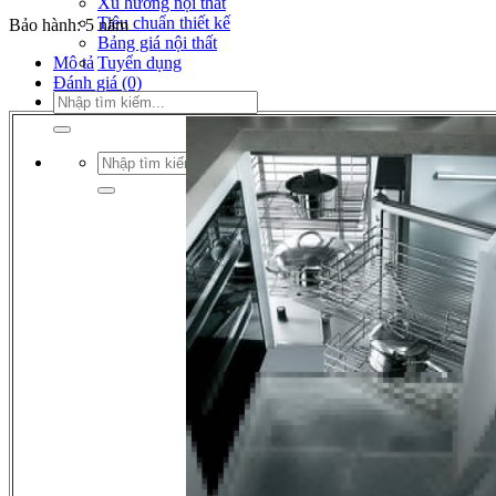
Xu hướng nội thất
Tiêu chuẩn thiết kế
Bảo hành: 5 năm
Bảng giá nội thất
Tuyển dụng
Mô tả
Đánh giá (0)
Tìm
kiếm:
Tìm
kiếm: