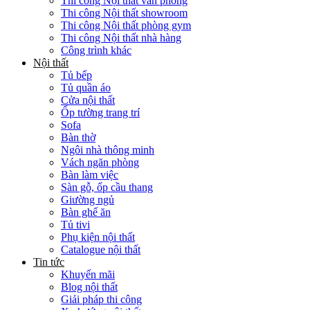
Thi công Nội thất văn phòng
Thi công Nội thất showroom
Thi công Nội thất phòng gym
Thi công Nội thất nhà hàng
Công trình khác
Nội thất
Tủ bếp
Tủ quần áo
Cửa nội thất
Ốp tường trang trí
Sofa
Bàn thờ
Ngôi nhà thông minh
Vách ngăn phòng
Bàn làm việc
Sàn gỗ, ốp cầu thang
Giường ngủ
Bàn ghế ăn
Tủ tivi
Phụ kiện nội thất
Catalogue nội thất
Tin tức
Khuyến mãi
Blog nội thất
Giải pháp thi công