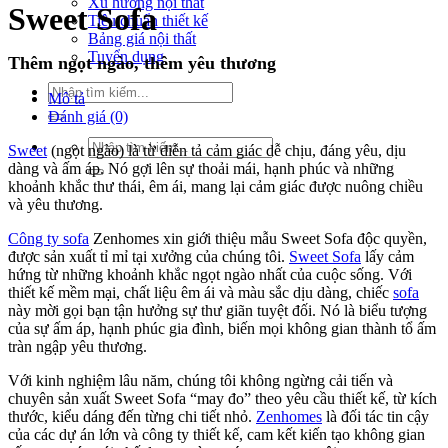
Xu hướng nội thất
Sweet Sofa
Tiêu chuẩn thiết kế
Bảng giá nội thất
Tuyển dụng
Thêm ngọt ngào, thêm yêu thương
Tìm
Mô tả
kiếm:
Đánh giá (0)
Tìm
Sweet
(ngọt ngào) là từ diễn tả cảm giác dễ chịu, đáng yêu, dịu
kiếm:
dàng và ấm áp. Nó gợi lên sự thoải mái, hạnh phúc và những
khoảnh khắc thư thái, êm ái, mang lại cảm giác được nuông chiều
và yêu thương.
Công ty sofa
Zenhomes xin giới thiệu mẫu Sweet Sofa độc quyền,
được sản xuất tỉ mỉ tại xưởng của chúng tôi.
Sweet Sofa
lấy cảm
hứng từ những khoảnh khắc ngọt ngào nhất của cuộc sống. Với
thiết kế mềm mại, chất liệu êm ái và màu sắc dịu dàng, chiếc
sofa
này mời gọi bạn tận hưởng sự thư giãn tuyệt đối. Nó là biểu tượng
của sự ấm áp, hạnh phúc gia đình, biến mọi không gian thành tổ ấm
tràn ngập yêu thương.
Với kinh nghiệm lâu năm, chúng tôi không ngừng cải tiến và
chuyên sản xuất Sweet Sofa “may đo” theo yêu cầu thiết kế, từ kích
thước, kiểu dáng đến từng chi tiết nhỏ.
Zenhomes
là đối tác tin cậy
của các dự án lớn và công ty thiết kế, cam kết kiến tạo không gian