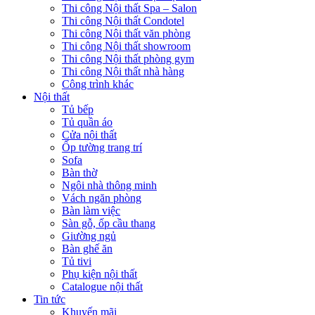
Thi công Nội thất Spa – Salon
Thi công Nội thất Condotel
Thi công Nội thất văn phòng
Thi công Nội thất showroom
Thi công Nội thất phòng gym
Thi công Nội thất nhà hàng
Công trình khác
Nội thất
Tủ bếp
Tủ quần áo
Cửa nội thất
Ốp tường trang trí
Sofa
Bàn thờ
Ngôi nhà thông minh
Vách ngăn phòng
Bàn làm việc
Sàn gỗ, ốp cầu thang
Giường ngủ
Bàn ghế ăn
Tủ tivi
Phụ kiện nội thất
Catalogue nội thất
Tin tức
Khuyến mãi