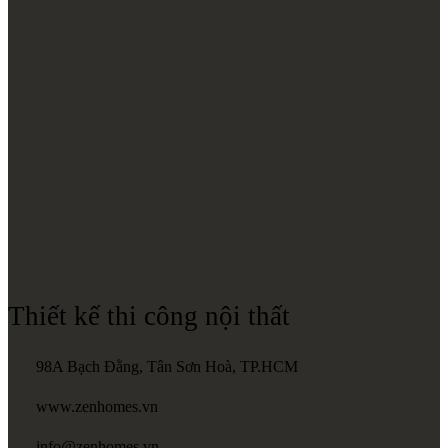
Thiết kế thi công nội thất
98A Bạch Đằng, Tân Sơn Hoà, TP.HCM
www.zenhomes.vn
info@zenhomes.vn