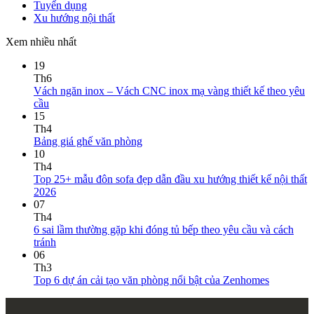
Tuyển dụng
Xu hướng nội thất
Xem nhiều nhất
19
Th6
Vách ngăn inox – Vách CNC inox mạ vàng thiết kế theo yêu
cầu
15
Th4
Bảng giá ghế văn phòng
10
Th4
Top 25+ mẫu đôn sofa đẹp dẫn đầu xu hướng thiết kế nội thất
2026
07
Th4
6 sai lầm thường gặp khi đóng tủ bếp theo yêu cầu và cách
tránh
06
Th3
Top 6 dự án cải tạo văn phòng nổi bật của Zenhomes