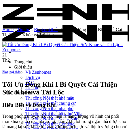
Skip
to
content
Home
-
Tin tức
-
Blog nội thất
-
Tối Ưu Dòng Khí I Bí Quyết Cải
Thiện Sức Khỏe và Tài Lộc
21
Th2
Trang chủ
Giới thiệu
Về Zenhomes
Blog nội thất
Dịch vụ
FAQ
Tối Ưu Dòng Khí I Bí Quyết Cải Thiện
Liên hệ
Sức Khỏe và Tài Lộc
Công trình
Thi công Nội thất nhà mẫu
Thi công Nội thất chung cư
Hiểu Biết về Dòng Khí
Thi công Nội thất nhà phố
Thi công Nội thất biệt thự Villa
Trong phong thủy, khí được hiểu là năng lượng vô hình chi phối
Thi công Nội thất Spa – Salon
mọi khía cạnh của cuộc sống. Dòng khí tốt trong ngôi nhà được cho
Thi công Nội thất Condotel
là mang lại sức khỏe
tốt
,
năng lượng tích cực
và thịnh vượng cho cư