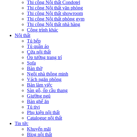
Thi công Nội thất Condotel
Thi công Nội thất văn phòng
Thi công Nội thất showroom
Thi công Nội thất phòng gym
Thi công Nội thất nhà hàng
Công trình khác
Nội thất
Tủ bếp
Tủ quần áo
Cửa nội thất
Ốp tường trang trí
Sofa
Bàn thờ
Ngôi nhà thông minh
Vách ngăn phòng
Bàn làm việc
Sàn gỗ, ốp cầu thang
Giường ngủ
Bàn ghế ăn
Tủ tivi
Phụ kiện nội thất
Catalogue nội thất
Tin tức
Khuyến mãi
Blog nội thất