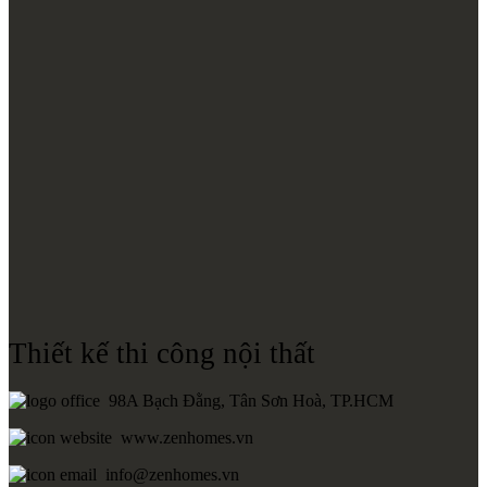
Thiết kế thi công nội thất
98A Bạch Đằng, Tân Sơn Hoà, TP.HCM
www.zenhomes.vn
info@zenhomes.vn