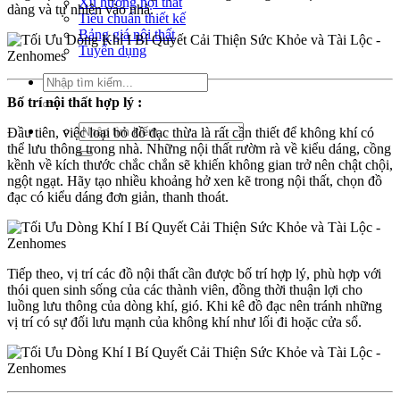
Xu hướng nội thất
dàng và tự nhiên vào nhà.
Tiêu chuẩn thiết kế
Bảng giá nội thất
Tuyển dụng
Tìm
kiếm:
Bố trí nội thất hợp lý :
Tìm
Đầu tiên, việc loại bỏ đồ đạc thừa là rất cần thiết để không khí có
kiếm:
thể lưu thông trong nhà.
N
hững nội thất rườm rà về kiểu dáng, cồng
kềnh về kích thước chắc chắn sẽ khiến không gian trở nên chật chội,
ngột ngạt. Hãy tạo nhiều khoảng hở xen kẽ trong nội thất, chọn đồ
đạc có kiểu dáng đơn giản, thanh thoát.
Tiếp theo, vị trí các đồ nội thất cần được bố trí hợp lý, phù hợp với
thói quen sinh sống của các thành viên, đồng thời thuận lợi cho
luồng lưu thông của dòng khí, gió. Khi kê đồ đạc nên tránh những
vị trí có sự đối lưu mạnh của không khí như lối đi hoặc cửa sổ.