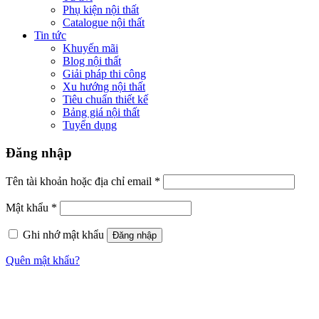
Phụ kiện nội thất
Catalogue nội thất
Tin tức
Khuyến mãi
Blog nội thất
Giải pháp thi công
Xu hướng nội thất
Tiêu chuẩn thiết kế
Bảng giá nội thất
Tuyển dụng
Đăng nhập
Tên tài khoản hoặc địa chỉ email
*
Mật khẩu
*
Ghi nhớ mật khẩu
Đăng nhập
Quên mật khẩu?