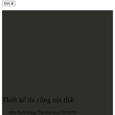
Thiết kế thi công nội thất
98A Bạch Đằng, Tân Sơn Hoà, TP.HCM