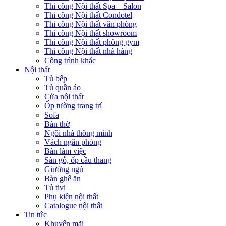
Thi công Nội thất Spa – Salon
Thi công Nội thất Condotel
Thi công Nội thất văn phòng
Thi công Nội thất showroom
Thi công Nội thất phòng gym
Thi công Nội thất nhà hàng
Công trình khác
Nội thất
Tủ bếp
Tủ quần áo
Cửa nội thất
Ốp tường trang trí
Sofa
Bàn thờ
Ngôi nhà thông minh
Vách ngăn phòng
Bàn làm việc
Sàn gỗ, ốp cầu thang
Giường ngủ
Bàn ghế ăn
Tủ tivi
Phụ kiện nội thất
Catalogue nội thất
Tin tức
Khuyến mãi