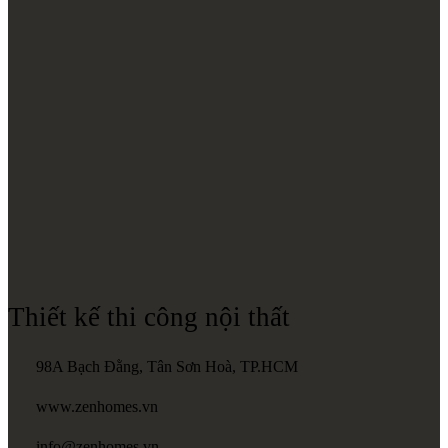
Thiết kế thi công nội thất
98A Bạch Đằng, Tân Sơn Hoà, TP.HCM
www.zenhomes.vn
info@zenhomes.vn