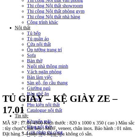
Thi công Nội thất văn phòng
Thi công Nội thất showroom
Thi công Nội thất phòng gym
Thi công Nội thất nhà hàng
Công trình khác
Nội thất
Tủ bếp
Tủ quần áo
Cửa nội thất
Ốp tường trang trí
Sofa
Bàn thờ
Ngôi nhà thông minh
Vách ngăn phòng
Bàn làm việc
Sàn gỗ, ốp cầu thang
Giường ngủ
Bàn ghế ăn
TỦ GIÀY – KỆ GIÀY ZE –
Tủ tivi
Phụ kiện nội thất
17.01
Catalogue nội thất
Tin tức
Khuyến mãi
MÃ SP : 17.01-4900 Kích thước : 820 x 1000 x 350 ( cao ) Màu sắc
Blog nội thất
: tùy chọn. Chất liệu : MDF, veneer, chân inox. Bảo hành : 01 năm.
Giải pháp thi công
Đặt hàng 3-4 tuần nếu hàng hóa không có sẵn.