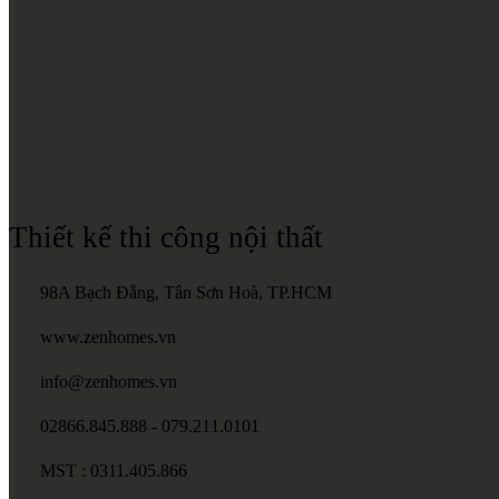
Thiết kế thi công nội thất
98A Bạch Đằng, Tân Sơn Hoà, TP.HCM
www.zenhomes.vn
info@zenhomes.vn
02866.845.888 - 079.211.0101
MST : 0311.405.866