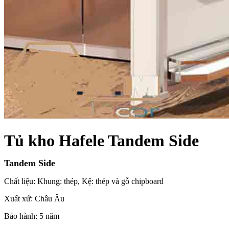
Xu hướng nội thất
Tiêu chuẩn thiết kế
Bảng giá nội thất
Tuyển dụng
Tìm
kiếm:
Tìm
kiếm:
Tủ kho Hafele Tandem Side
Tandem Side
Chất liệu: Khung: thép, Kệ: thép và gỗ chipboard
Xuất xứ: Châu Âu
Bảo hành: 5 năm