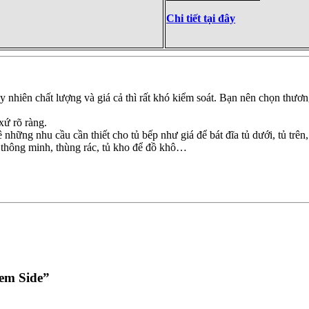
Chi tiết tại đây
tuy nhiên chất lượng và giá cả thì rất khó kiểm soát. Bạn nên chọn thươ
xứ rõ ràng.
 những nhu cầu cần thiết cho tủ bếp như giá để bát đĩa tủ dưới, tủ trên
 thông minh, thùng rác, tủ kho để đồ khô…
dem Side”