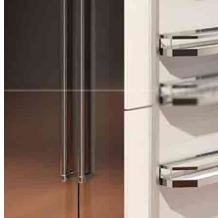
Thi công Nội thất văn phòng
Thi công Nội thất showroom
Thi công Nội thất phòng gym
Thi công Nội thất nhà hàng
Công trình khác
Nội thất
Tủ bếp
Tủ quần áo
Cửa nội thất
Ốp tường trang trí
Sofa
Bàn thờ
Ngôi nhà thông minh
Vách ngăn phòng
Bàn làm việc
Sàn gỗ, ốp cầu thang
Giường ngủ
Bàn ghế ăn
Tủ tivi
Phụ kiện nội thất
Catalogue nội thất
Tin tức
Khuyến mãi
Blog nội thất
Giải pháp thi công