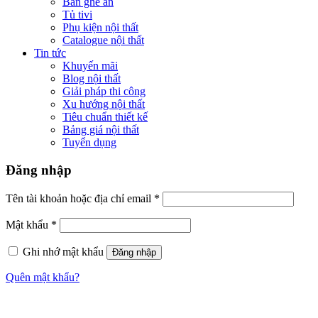
Bàn ghế ăn
Tủ tivi
Phụ kiện nội thất
Catalogue nội thất
Tin tức
Khuyến mãi
Blog nội thất
Giải pháp thi công
Xu hướng nội thất
Tiêu chuẩn thiết kế
Bảng giá nội thất
Tuyển dụng
Đăng nhập
Tên tài khoản hoặc địa chỉ email
*
Mật khẩu
*
Ghi nhớ mật khẩu
Đăng nhập
Quên mật khẩu?