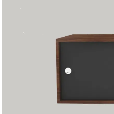
Thi công Nội thất văn phòng
Thi công Nội thất showroom
Thi công Nội thất phòng gym
Thi công Nội thất nhà hàng
Công trình khác
Nội thất
Tủ bếp
Tủ quần áo
Cửa nội thất
Ốp tường trang trí
Sofa
Bàn thờ
Ngôi nhà thông minh
Vách ngăn phòng
Bàn làm việc
Sàn gỗ, ốp cầu thang
Giường ngủ
Bàn ghế ăn
Tủ tivi
Phụ kiện nội thất
Catalogue nội thất
Tin tức
Khuyến mãi
Blog nội thất
Giải pháp thi công