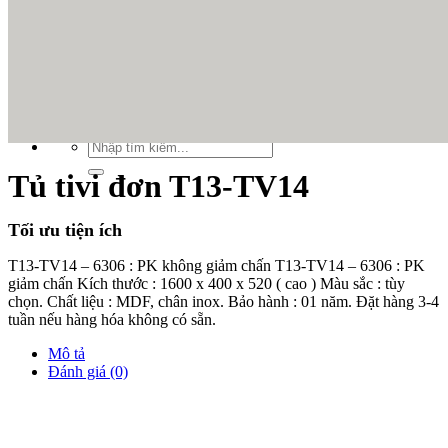
Xu hướng nội thất
Tiêu chuẩn thiết kế
Bảng giá nội thất
Tuyển dụng
Tìm
kiếm:
Tìm
kiếm:
Tủ tivi đơn T13-TV14
Tối ưu tiện ích
T13-TV14 – 6306 : PK không giảm chấn T13-TV14 – 6306 : PK
giảm chấn Kích thước : 1600 x 400 x 520 ( cao ) Màu sắc : tùy
chọn. Chất liệu : MDF, chân inox. Bảo hành : 01 năm. Đặt hàng 3-4
tuần nếu hàng hóa không có sẵn.
Mô tả
Đánh giá (0)