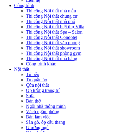
Liên hệ
Công trình
Thi công Nội thất nhà mẫu
Thi công Nội thất chung cư
Thi công Nội thất nhà phố
Thi công Nội thất biệt thự Villa
Thi công Nội thất Spa – Salon
Thi công Nội thất Condotel
Thi công Nội thất văn phòng
Thi công Nội thất showroom
Thi công Nội thất phòng gym
Thi công Nội thất nhà hàng
Công trình khác
Nội thất
Tủ bếp
Tủ quần áo
Cửa nội thất
Ốp tường trang trí
Sofa
Bàn thờ
Ngôi nhà thông minh
Vách ngăn phòng
Bàn làm việc
Sàn gỗ, ốp cầu thang
Giường ngủ