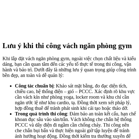
Lưu ý khi thi công vách ngăn phòng gym
Khi lắp đặt vách ngăn phòng gym, ngoài việc chọn chất liệu và kiểu
dáng, bạn cần quan tâm đến các yếu tố thực tế trong thi công, vận
hành và bảo trì. Dưới đây là những lưu ý quan trọng giúp công trình
bền đẹp, an toàn và dễ quản lý:
Công tác chuẩn bị
: Khảo sát mặt bằng, đo đạc diện tích,
chiều cao, hệ thống điện – gió – PCCC. Xác định rõ khu vực
cần vách kín như phòng yoga, locker room và khu chỉ cần
ngăn ước lệ như khu cardio, tạ. Đồng thời xem xét pháp lý,
hợp đồng thuê để tránh phát sinh khi cải tạo hoặc tháo dỡ.
Trong quá trình thi công
: Đảm bảo an toàn kết cấu, hạn chế
khoan đục sâu vào sàn/trần. Vách không che chắn hệ thống
PCCC và dây điện đi ngầm cần chống cháy. Thi công nên
che chắn bụi bẩn và thực hiện ngoài giờ tập luyện để tránh
ảnh hưởng hoạt động. Đồng thời kiểm tra thường xuyên để