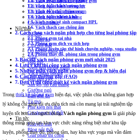
Thi công Nội thất văn phòng
Vách ngăn nhựa cho phòng gym
Thi công Nội thất showroom
Vách ngăn kính cường lực
Vách gỗ ngăn phòng gym
Thi công Nội thất phòng gym
Vách ngăn nhôm kính
Thi công Nội thất nhà hàng
Vách ngăn vệ sinh compact HPL
Công trình khác
Vách thạch cao chống ẩm
Nội thất
Cách chọn vách ngăn phù hợp cho từng loại phòng tập
Tủ bếp
Phòng gym tại nhà
Tủ quần áo
Phòng gym dịch vụ tích hợp
Cửa nội thất
Phòng luyện tập thể hình chuyên nghiệp, yoga studio
Ốp tường trang trí
Phòng thay đồ, phòng tắm trong phòng gym
Sofa
Báo giá vách ngăn phòng gym mới nhất 2025
Bàn thờ
Lưu ý khi thi công vách ngăn phòng gym
Ngôi nhà thông minh
Những mẫu vách ngăn phòng gym đẹp & hiện đại
Vách ngăn phòng
Câu hỏi thường gặp (FAQ)
Bàn làm việc
Đơn vị thi công thiết kế vách ngăn phòng gym
Sàn gỗ, ốp cầu thang
Giường ngủ
Trong
thiết kế phòng gym
hiện đại, việc phân chia không gian hợp
Bàn ghế ăn
Tủ tivi
lý không chỉ giúp tối ưu diện tích mà còn mang lại trải nghiệm tập
Phụ kiện nội thất
Catalogue nội thất
luyện tốt hơn cho người dùng.
Vách ngăn phòng gym
là giải pháp
Tin tức
thông minh giúp tạo khu vực chức năng riêng biệt như khu tập
Khuyến mãi
Blog nội thất
luyện, phòng thay đồ, phòng tắm, hay khu vực yoga mà vẫn đảm
Giải pháp thi công