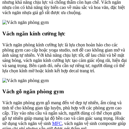
nhưng khả năng chịu lực và chống thấm còn hạn chế. Vách ngăn
nhựa còn có khả năng tùy biến cao về màu sắc và hoa văn, đặc biệt
vách ngăn nhựa giả gỗ rất được ưa chuộng.
Vách ngăn kính cường lực
Vách ngăn phòng kính cường lực là lựa chọn hoàn hảo cho các
phòng gym cao cấp hoặc yoga studio, nơi đề cao không gian mở và
ánh sáng tự nhiên. Với khả năng chịu lực tốt, dễ lau chùi và bề mặt
sáng bóng, vách ngăn kính cường lực tạo cảm giác rộng rãi, hiện đại
và sang trọng. Bên cạnh đó, nếu cần sự riêng tư, người dùng có thể
lựa chọn kính mờ hoặc kính kết hợp decal trang trí.
Vách gỗ ngăn phòng gym
Vách ngăn phòng gym gỗ mang đến vẻ đẹp tự nhiên, ấm cúng và
tinh tế cho không gian tập luyện, phù hợp với các phòng gym cao
cấp. Tùy vào nhu cầu và ngân sách, người dùng có thể chọn giữa
gỗ tự nhiên giúp mang lại độ bền cao và cảm giác sang trọng. Hoặc
sử dụng vách ngăn vệ sinh
MFC
, vách ngăn vệ sinh composite giúp
giảm chi phí nhưng vẫn giữ được nét thẩm mỹ.