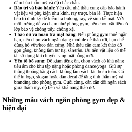
đảm bảo thẩm mỹ và độ chắc chắn.
Bảo trì và bảo hành
: Yêu cầu nhà thầu cung cấp bảo hành
vật liệu và phụ kiện như kính, ray trượt, bản lề. Thực hiện
bảo trì định kỳ để kiểm tra bulong, ray, vệ sinh bề mặt. Với
môi trường dễ va chạm như phòng gym, nên chọn vật liệu có
lớp bảo vệ chống trầy, chống xệ.
Tháo dỡ và hoàn trả mặt bằng
: Nếu phòng gym thuê ngắn
hạn, nên chọn vách ngăn dạng module dễ tháo rời, hạn chế
dùng hồ vữa/keo dán cứng. Nhà thầu cần cam kết tháo dỡ
gọn gàng, không làm hư hại sàn/trần. Ưu tiên vật liệu có thể
tái sử dụng khi chuyển sang mặt bằng mới.
Yếu tố bổ sung
: Để giảm tiếng ồn, chọn vách có khả năng
tiêu âm cho khu tập nặng hoặc phòng dance/yoga. Giữ sự
thông thoáng bằng cách không làm vách kín hoàn toàn. Có
thể in logo, slogan hoặc dán decal để tăng tính thẩm mỹ và
branding cho phòng gym. Cuối cùng, cần cân đối ngân sách
giữa thẩm mỹ, độ bền và khả năng tháo dỡ.
Những mẫu vách ngăn phòng gym đẹp &
hiện đại