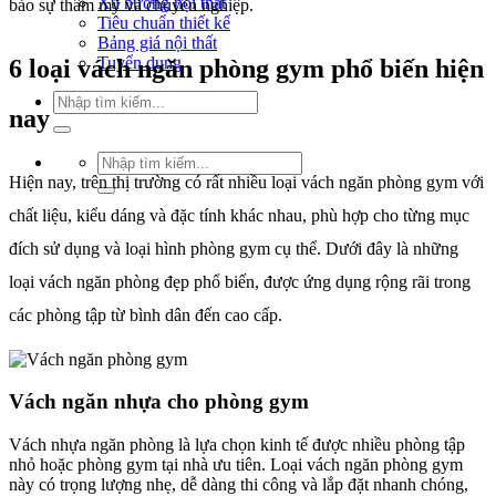
Xu hướng nội thất
bảo sự thẩm mỹ và chuyên nghiệp.
Tiêu chuẩn thiết kế
Bảng giá nội thất
Tuyển dụng
6 loại vách ngăn phòng gym phổ biến hiện
Tìm
nay
kiếm:
Tìm
kiếm:
Hiện nay, trên thị trường có rất nhiều loại vách ngăn phòng gym với
chất liệu, kiểu dáng và đặc tính khác nhau, phù hợp cho từng mục
đích sử dụng và loại hình phòng gym cụ thể. Dưới đây là những
loại vách ngăn phòng đẹp phổ biến, được ứng dụng rộng rãi trong
các phòng tập từ bình dân đến cao cấp.
Vách ngăn nhựa cho phòng gym
Vách nhựa ngăn phòng là lựa chọn kinh tế được nhiều phòng tập
nhỏ hoặc phòng gym tại nhà ưu tiên. Loại vách ngăn phòng gym
này có trọng lượng nhẹ, dễ dàng thi công và lắp đặt nhanh chóng,