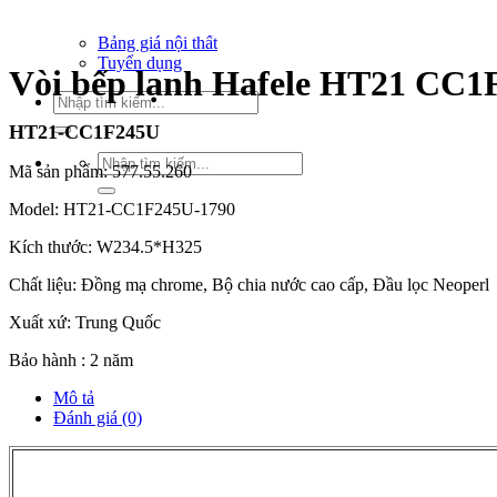
Xu hướng nội thất
Tiêu chuẩn thiết kế
Bảng giá nội thất
Tuyển dụng
Vòi bếp lạnh Hafele HT21 CC
Tìm
kiếm:
HT21-CC1F245U
Tìm
Mã sản phẩm: 577.55.260
kiếm:
Model: HT21-CC1F245U-1790
Kích thước: W234.5*H325
Chất liệu: Đồng mạ chrome, Bộ chia nước cao cấp, Đầu lọc Neoperl
Xuất xứ: Trung Quốc
Bảo hành : 2 năm
Mô tả
Đánh giá (0)