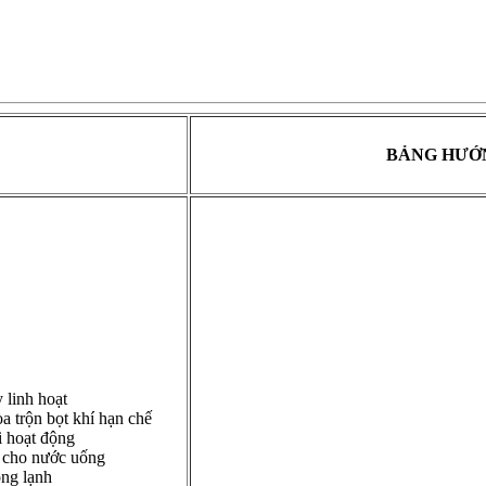
BẢNG HƯỚ
 linh hoạt
 trộn bọt khí hạn chế
i hoạt động
g cho nước uống
ng lạnh