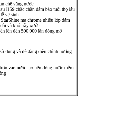
ạn chế văng nước.
thau H59 chắc chắn đảm bảo tuổi thọ lâu
dễ vệ sinh
 StarShine mạ chrome nhiều lớp đảm
 dài và khó trầy xước
bền lên đến 500.000 lần đóng mở
 sử dụng và dễ dàng điều chỉnh hướng
í trộn vào nước tạo nên dòng nước mềm
ộng