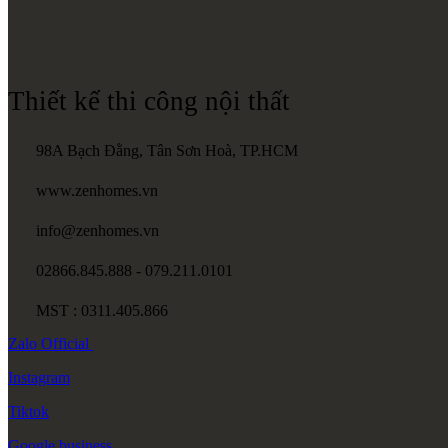
Thiết kế thi công nội thất
98A Bạch Đằng, Tân Sơn Hoà, TP.HCM
www.zenhomes.vn
info@zenhomes.vn
02866.845.888 - 079.211.0101
MST : 0311.405.866
Zalo
Official
Instagram
Tiktok
Google
business