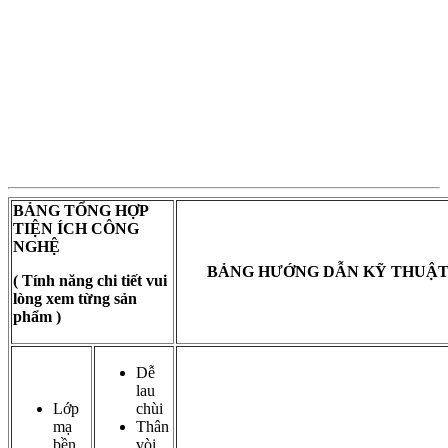
BẢNG TỔNG HỢP
TIỆN ÍCH CÔNG
NGHỆ
BẢNG HƯỚNG DẪN KỸ THUẬ
( Tính năng chi tiết vui
lòng xem từng sản
phẩm )
Dễ
lau
Lớp
chùi
mạ
Thân
bền
vòi