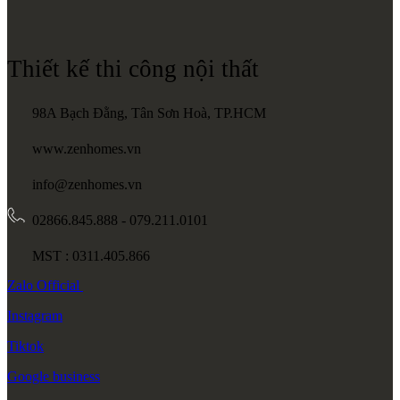
Thiết kế thi công nội thất
98A Bạch Đằng, Tân Sơn Hoà, TP.HCM
www.zenhomes.vn
info@zenhomes.vn
02866.845.888 - 079.211.0101
MST : 0311.405.866
Zalo
Official
Instagram
Tiktok
Google
business