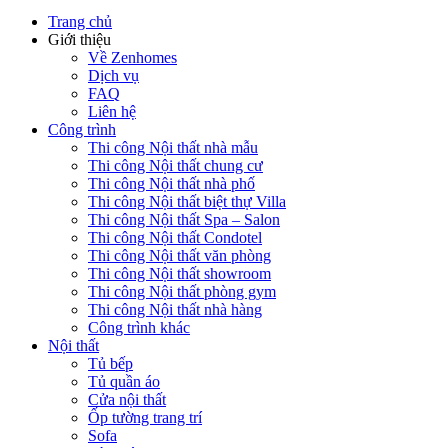
Trang chủ
Giới thiệu
Về Zenhomes
Dịch vụ
FAQ
Liên hệ
Công trình
Thi công Nội thất nhà mẫu
Thi công Nội thất chung cư
Thi công Nội thất nhà phố
Thi công Nội thất biệt thự Villa
Thi công Nội thất Spa – Salon
Thi công Nội thất Condotel
Thi công Nội thất văn phòng
Thi công Nội thất showroom
Thi công Nội thất phòng gym
Thi công Nội thất nhà hàng
Công trình khác
Nội thất
Tủ bếp
Tủ quần áo
Cửa nội thất
Ốp tường trang trí
Sofa