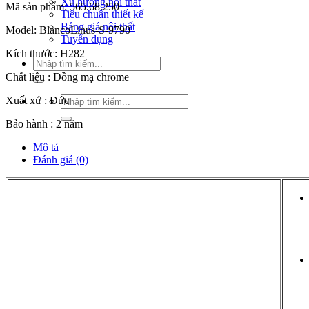
Xu hướng nội thất
Mã sản phẩm: 565.68.250
Tiêu chuẩn thiết kế
Bảng giá nội thất
Model: BlancoLinus-S-9790
Tuyển dụng
Kích thước: H282
Tìm
kiếm:
Chất liệu : Đồng mạ chrome
Tìm
Xuất xứ : Đức
kiếm:
Bảo hành : 2 năm
Mô tả
Đánh giá (0)