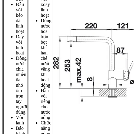
Đầu
xoay
vòi
linh
kéo
hoạt
dài
Dòng
linh
nước
hoạt
hòa
Dây
trộn
vòi
bọt
linh
khí
hoạt
hạn
Dòng
chế
nước
nước
chia
văng
nhiều
khi
tia
hoạt
nhỏ
động
ôm
Đầu
trọn
vòi
tay
riêng
người
cho
dùng
nước
Vòi
uống
lạnh
Chức
Bảo
năng
hành
nóng