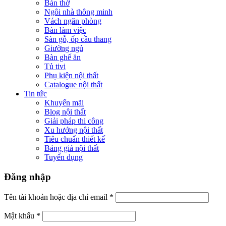
Bàn thờ
Ngôi nhà thông minh
Vách ngăn phòng
Bàn làm việc
Sàn gỗ, ốp cầu thang
Giường ngủ
Bàn ghế ăn
Tủ tivi
Phụ kiện nội thất
Catalogue nội thất
Tin tức
Khuyến mãi
Blog nội thất
Giải pháp thi công
Xu hướng nội thất
Tiêu chuẩn thiết kế
Bảng giá nội thất
Tuyển dụng
Đăng nhập
Tên tài khoản hoặc địa chỉ email
*
Mật khẩu
*