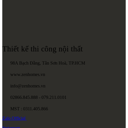
Thiết kế thi công nội thất
98A Bạch Đằng, Tân Sơn Hoà, TP.HCM
www.zenhomes.vn
info@zenhomes.vn
02866.845.888 - 079.211.0101
MST : 0311.405.866
Zalo
Official
Instagram