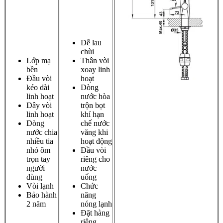
Dễ lau
chùi
Lớp mạ
Thân vòi
bền
xoay linh
Đầu vòi
hoạt
kéo dài
Dòng
linh hoạt
nước hòa
Dây vòi
trộn bọt
linh hoạt
khí hạn
Dòng
chế nước
nước chia
văng khi
nhiều tia
hoạt động
nhỏ ôm
Đầu vòi
trọn tay
riêng cho
người
nước
dùng
uống
Vòi lạnh
Chức
Bảo hành
năng
2 năm
nóng lạnh
Đặt hàng
riêng