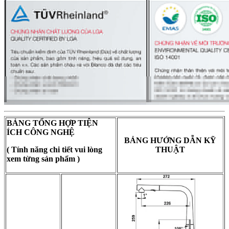
BẢNG TỔNG HỢP TIỆN
ÍCH CÔNG NGHỆ
BẢNG HƯỚNG DẪN KỸ
( Tính năng chi tiết vui lòng
THUẬT
xem từng sản phẩm )