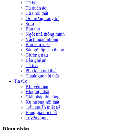
Tủ bếp
Tủ quần áo
Cửa nội thất
Ốp tường trang trí
Sofa
Bàn thờ
Ngôi nhà thông minh
Vách ngăn phòng
Bàn làm việc
Sàn gỗ, ốp cầu thang
Giường ngủ
Bàn ghế ăn
Tủ tivi
Phụ kiện nội thất
Catalogue nội thất
Tin tức
Khuyến mãi
Blog nội thất
Giải pháp thi công
Xu hướng nội thất
Tiêu chuẩn thiết kế
Bảng giá nội thất
Tuyển dụng
Đăng nhập