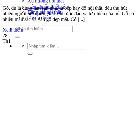
Xu hướng nội thất
Tiêu chuẩn thiết kế
Gỗ, dù là dùng làm sàn nhà, tủ bếp hay đồ nội thất, đều thu hút
Bảng giá nội thất
nhiều người bởi những đặc tính độc đáo và tự nhiên của nó. Gỗ có
Tuyển dụng
nhiều màu sắc và vân gỗ đẹp mắt. Có [...]
Tìm
Xem thêm
kiếm:
28
Th1
Tìm
kiếm: