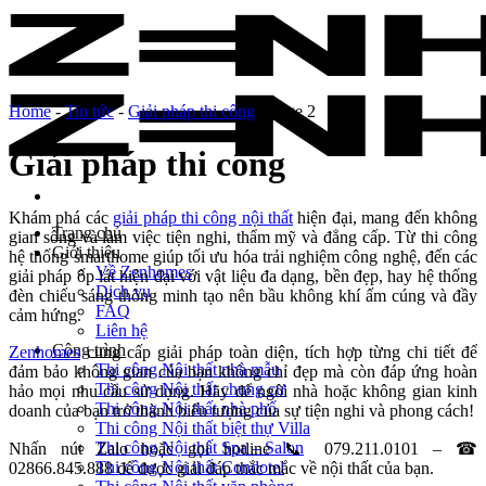
Skip
to
content
Home
-
Tin tức
-
Giải pháp thi công
-
Page 2
Giải pháp thi công
Khám phá các
giải pháp thi công nội thất
hiện đại, mang đến không
Trang chủ
gian sống và làm việc tiện nghi, thẩm mỹ và đẳng cấp. Từ thi công
Giới thiệu
hệ thống smarthome giúp tối ưu hóa trải nghiệm công nghệ, đến các
Về Zenhomes
giải pháp ốp lát hiện đại với vật liệu đa dạng, bền đẹp, hay hệ thống
Dịch vụ
đèn chiếu sáng thông minh tạo nên bầu không khí ấm cúng và đầy
FAQ
cảm hứng.
Liên hệ
Công trình
Zenhomes
cung cấp giải pháp toàn diện, tích hợp từng chi tiết để
Thi công Nội thất nhà mẫu
đảm bảo không gian của bạn không chỉ đẹp mà còn đáp ứng hoàn
Thi công Nội thất chung cư
hảo mọi nhu cầu sử dụng. Hãy để ngôi nhà hoặc không gian kinh
Thi công Nội thất nhà phố
doanh của bạn trở thành biểu tượng của sự tiện nghi và phong cách!
Thi công Nội thất biệt thự Villa
Thi công Nội thất Spa – Salon
Nhấn nút Zalo hoặc gọi hotline 📞
079.211.0101 – ☎
Thi công Nội thất Condotel
02866.845.888 để được giải đáp thắc mắc về nội thất của bạn.