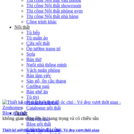
Thi công Nội thất văn phòng
Thi công Nội thất showroom
Thi công Nội thất phòng gym
Thi công Nội thất nhà hàng
Công trình khác
Nội thất
Tủ bếp
Tủ quần áo
Cửa nội thất
Ốp tường trang trí
Sofa
Bàn thờ
Ngôi nhà thông minh
Vách ngăn phòng
Bàn làm việc
Sàn gỗ, ốp cầu thang
Giường ngủ
Bàn ghế ăn
Tủ tivi
Phụ kiện nội thất
Catalogue nội thất
Blog nội thất
Tin tức
không gian sống ấm áp, sang trọng và có chiều sâu
Khuyến mãi
Blog nội thất
Giải pháp thi công
Thiết kế nội thất biệt thự gỗ óc chó : Vẻ đẹp vượt thời gian