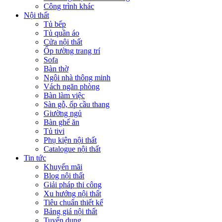
Công trình khác
Nội thất
Tủ bếp
Tủ quần áo
Cửa nội thất
Ốp tường trang trí
Sofa
Bàn thờ
Ngôi nhà thông minh
Vách ngăn phòng
Bàn làm việc
Sàn gỗ, ốp cầu thang
Giường ngủ
Bàn ghế ăn
Tủ tivi
Phụ kiện nội thất
Catalogue nội thất
Tin tức
Khuyến mãi
Blog nội thất
Giải pháp thi công
Xu hướng nội thất
Tiêu chuẩn thiết kế
Bảng giá nội thất
Tuyển dụng