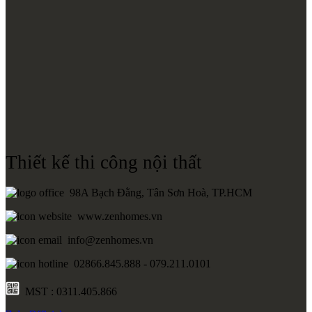
Thiết kế thi công nội thất
98A Bạch Đằng, Tân Sơn Hoà, TP.HCM
www.zenhomes.vn
info@zenhomes.vn
02866.845.888 - 079.211.0101
MST : 0311.405.866