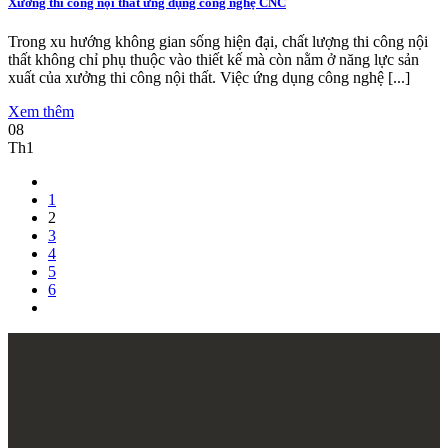
Xưởng thi công nội thất ứng dụng công nghệ CNC
Trong xu hướng không gian sống hiện đại, chất lượng thi công nội
thất không chỉ phụ thuộc vào thiết kế mà còn nằm ở năng lực sản
xuất của xưởng thi công nội thất. Việc ứng dụng công nghệ [...]
Xem thêm
08
Th1
1
2
3
4
5
6