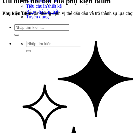
Ưu điểm nổi bật của phụ kiện Blum
Xu hướng nội thất
Tiêu chuẩn thiết kế
Bảng giá nội thất
Phụ kiện Blum
đã khẳng định vị thế dẫn đầu và trở thành sự lựa chọn
Tuyển dụng
Tìm
kiếm:
Tìm
kiếm: