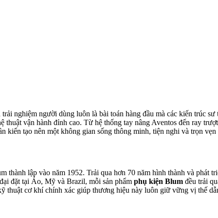
à trải nghiệm người dùng luôn là bài toán hàng đầu mà các kiến trúc sư 
ệ thuật vận hành đỉnh cao. Từ hệ thống tay nâng Aventos đến ray tr
n kiến tạo nên một không gian sống thông minh, tiện nghi và trọn vẹn 
um thành lập vào năm 1952. Trải qua hơn 70 năm hình thành và phát tri
 đại đặt tại Áo, Mỹ và Brazil, mỗi sản phẩm
phụ kiện Blum
đều trải qu
 kỹ thuật cơ khí chính xác giúp thương hiệu này luôn giữ vững vị thế 