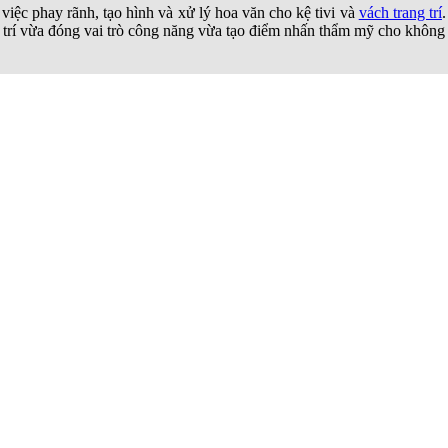
ệc phay rãnh, tạo hình và xử lý hoa văn cho kệ tivi và
vách trang trí
ng trí vừa đóng vai trò công năng vừa tạo điểm nhấn thẩm mỹ cho không
à tủ hồ sơ, CNC giúp gia công chính xác từng chi tiết chịu lực và bề 
nội thất ứng dụng CNC còn giúp tối ưu thiết kế gọn gàng, phù hợp với 