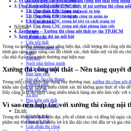
Thi công Nội thất văn phòng
Vì sao nên hợp tác với xưởng thi công nội thất ứng dụ
Thi công Nội thất showroom
Ứng dụng công nghệ CNC thực tế tại xưởng thi công nộ
Thi công Nội thất phòng gym
Ứng dụng CNC trong sản xuất tủ bếp
Thi công Nội thất nhà hàng
Ứng dụng CNC trong gia công tủ quần áo
Ứng dụng CNC trong kệ tivi và vách trang trí
Công trình khác
Ứng dụng CNC trong nội thất phòng làm việc
Nội thất
Zenhomes – Xưởng thi công nội thất uy tín TP.HCM
Tủ bếp
Xem thêm các dự án nổi bật
Tủ quần áo
Cửa nội thất
Trong xu hướng không gian sống hiện đại, chất lượng thi công nội t
Ốp tường trang trí
trình gia công giúp nâng cao độ chính xác, tính thẩm mỹ và tối ưu c
Sofa
cầu nhà ở và công trình thương mại hiện nay.
Bàn thờ
Ngôi nhà thông minh
Xưởng thi công nội thất – Nền tảng quyết 
Vách ngăn phòng
Bàn làm việc
Sàn gỗ, ốp cầu thang
Trong mỗi công trình dân dụng hay thương mại,
xưởng thi công nội t
Giường ngủ
khâu sản xuất tại xưởng thiếu chính xác thì không gian thực tế vẫn dễ p
Bàn ghế ăn
Đây cũng là lý do ngày càng nhiều khách hàng ưu tiên làm việc với xư
Tủ tivi
Phụ kiện nội thất
Vì sao nên hợp tác với xưởng thi công nội
Catalogue nội thất
Tin tức
Khuyến mãi
Trong thi công nội thất hiện đại, yếu tố chính xác và đồng bộ ngày 
Blog nội thất
phẩm mà còn mang lại nhiều lợi ích lâu dài cho chủ đầu tư và gia chủ
Giải pháp thi công