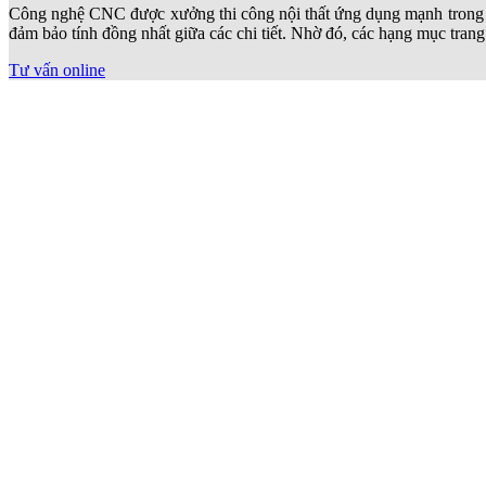
Công nghệ CNC được xưởng thi công nội thất ứng dụng mạnh trong vi
đảm bảo tính đồng nhất giữa các chi tiết. Nhờ đó, các hạng mục tra
Tư vấn online
Ứng dụng CNC trong nội thất phòng làm việc
Trong sản xuất nội thất phòng làm việc như
bàn làm việc
, bàn họp v
phẩm chắc chắn và ổn định khi sử dụng lâu dài. Việc xưởng thi công 
Tư vấn online