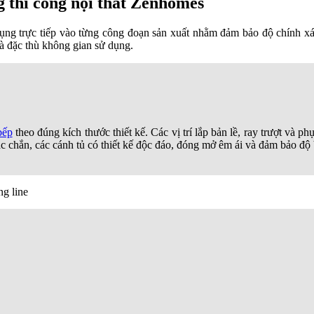
 thi công nội thất Zenhomes
g trực tiếp vào từng công đoạn sản xuất nhằm đảm bảo độ chính xác,
và đặc thù không gian sử dụng.
bếp
theo đúng kích thước thiết kế. Các vị trí lắp bản lề, ray trượt và p
hắc chắn, các cánh tủ có thiết kế độc đáo, đóng mở êm ái và đảm bảo độ