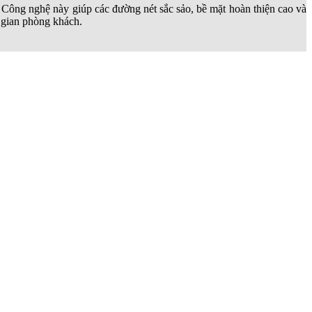
. Công nghệ này giúp các đường nét sắc sảo, bề mặt hoàn thiện cao và
 gian phòng khách.
mặt sử dụng. Các lỗ liên kết, mộng ghép được xử lý đồng bộ, giúp sản
không gian văn phòng hiện đại và làm việc tại nhà.