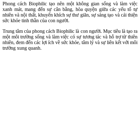
Hãy thoải mái tại không gian làm việc chung tại văn phòng làm
Ứng dụng thực tiễn của phong cách
Biophilic Design
Thiết kế Biophilic cho văn phòng
Văn phòng được thiết kế theo phong cách Biophilic Design sẽ tối
ưu hóa được sự kết nối với thiên nhiên.
Thông qua việc tích hợp các yếu tố tự nhiên như ánh sáng tự nhiên,
cây xanh, không gian mở và vật liệu tự nhiên, văn phòng không chỉ
tạo ra môi trường làm việc thoải mái mà còn tạo ra lợi ích cho sức