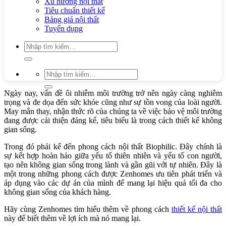
Xu hướng nội thất
Tiêu chuẩn thiết kế
Bảng giá nội thất
Tuyển dụng
Tìm
kiếm:
Tìm
kiếm:
Ngày nay, vấn đề ôi nhiễm môi trường trở nên ngày càng nghiêm
trọng và đe dọa đến sức khỏe cũng như sự tồn vong của loài người.
May mắn thay, nhận thức rõ của chúng ta về việc bảo vệ môi trường
đang được cải thiện đáng kể, tiêu biểu là trong cách thiết kế không
gian sống.
Trong đó phải kể đến phong cách nội thất Biophilic. Đây chính là
sự kết hợp hoàn hảo giữa yếu tố thiên nhiên và yếu tố con người,
tạo nên không gian sống trong lành và gần gũi với tự nhiên. Đây là
một trong những phong cách được Zenhomes ưu tiên phát triển và
áp dụng vào các dự án của mình để mang lại hiệu quả tối đa cho
không gian sống của khách hàng.
Hãy cùng Zenhomes tìm hiểu thêm về phong cách
thiết kế nội thất
này để biết thêm về lợi ích mà nó mang lại.