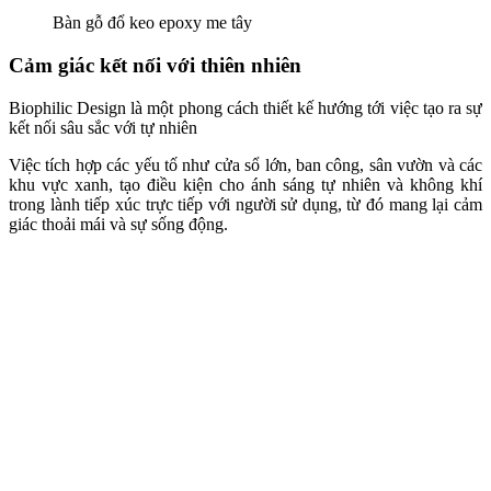
Khu vườn trong nhà theo triết lý sinh thái trong văn phòng k
Sử dụng yếu tố sinh thái
Yếu tố sinh thái là những điều tồn tại trong tự nhiên ảnh hưởng đến
việc sống và hoạt động của sinh vật. Nó bao gồm cây cỏ, động vật,
vi khuẩn và yếu tố về môi trường như ánh sáng, nhiệt độ, độ ẩm và
đất đai. Các yếu tố này tương tác với nhau tạo ra một hệ sinh thái
phức tạp. Để bảo vệ và duy trì cân bằng trong môi trường sống, cần
hiểu rõ về yếu tố sinh thái.