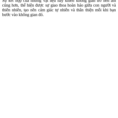
Bàn gỗ đổ keo epoxy me tây
Cảm giác kết nối với thiên nhiên
Biophilic Design là một phong cách thiết kế hướng tới việc tạo ra sự
kết nối sâu sắc với tự nhiên
Việc tích hợp các yếu tố như cửa sổ lớn, ban công, sân vườn và các
khu vực xanh, tạo điều kiện cho ánh sáng tự nhiên và không khí
trong lành tiếp xúc trực tiếp với người sử dụng, từ đó mang lại cảm
giác thoải mái và sự sống động.