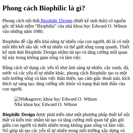
Phong cách Biophilic là gì?
Phong cách nội thất
Biophilic Design
(thiết kế sinh thái) có nguồn
gốc từ khái niệm “Biophilia” của nhà khoa học Edward O. Wilson
vào những năm 1980.
Biophilia đề cập đến khả năng tự nhiên của con người, đó là có một
mối liên kết sâu sắc với tự nhiên và thế giới sống xung quanh. Thiết
kế sinh thái Biophilic Design nhằm tái tạo và tăng cường mối quan
hệ này trong không gian sống và làm việc.
Bằng cách sử dụng các yếu tố như ánh sáng tự nhiên, cây xanh, đá,
nước và các yếu tố tự nhiên khác, phong cách Biophilic tạo ra một
môi trường sống và làm việc thân thiện, tạo cảm giác thoải mái, kích
thích sự sáng tạo, tăng cường sức khỏe và trạng thái tinh thần của
con người.
Nhà khoa học Edward O. Wilson
Biophilic Design
được phát triển như một phương pháp thiết kế nội
thất và kiến trúc nhằm tái tạo và tăng cường mối quan hệ gần gũi
giữa con người và thiên nhiên trong không gian sống và làm việc.
Nó giúp tái tạo các yếu tố tự nhiên trong môi trường xây dựng và