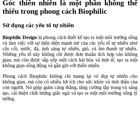
Một khu thương mại ba tầng tại Shanghai với 32 Solar Trees đ
Bảng phối màu sắc tự nhiên
Biophilic Design sử dụng các gam màu tự nhiên như xanh lá cây,
màu nâu, màu đất và màu sắc của hoa và động vật để tạo ra một
không gian hài hòa, thúc đẩy sự kết nối với thiên nhiên.
Thông qua việc áp dụng màu sắc tự nhiên này, người ta có thể tạo ra
một môi trường sống thú vị và hài hòa hơn cho con người, giúp thúc
đẩy cảm giác thư giãn và thoải mái.