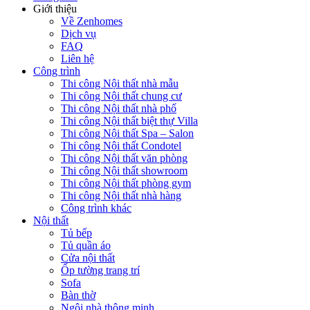
Giới thiệu
Về Zenhomes
Dịch vụ
FAQ
Liên hệ
Công trình
Thi công Nội thất nhà mẫu
Thi công Nội thất chung cư
Thi công Nội thất nhà phố
Thi công Nội thất biệt thự Villa
Thi công Nội thất Spa – Salon
Thi công Nội thất Condotel
Thi công Nội thất văn phòng
Thi công Nội thất showroom
Thi công Nội thất phòng gym
Thi công Nội thất nhà hàng
Công trình khác
Nội thất
Tủ bếp
Tủ quần áo
Cửa nội thất
Ốp tường trang trí
Sofa
Bàn thờ
Ngôi nhà thông minh