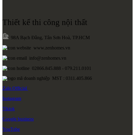
Thiết kế thi công nội thất
98A Bạch Đằng, Tân Sơn Hoà, TP.HCM
www.zenhomes.vn
info@zenhomes.vn
02866.845.888 - 079.211.0101
MST : 0311.405.866
Zalo
Official
Instagram
Tiktok
Google
business
YouTube