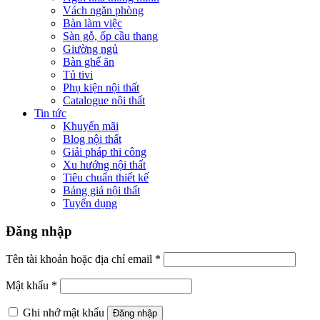
Vách ngăn phòng
Bàn làm việc
Sàn gỗ, ốp cầu thang
Giường ngủ
Bàn ghế ăn
Tủ tivi
Phụ kiện nội thất
Catalogue nội thất
Tin tức
Khuyến mãi
Blog nội thất
Giải pháp thi công
Xu hướng nội thất
Tiêu chuẩn thiết kế
Bảng giá nội thất
Tuyển dụng
Đăng nhập
Tên tài khoản hoặc địa chỉ email
*
Mật khẩu
*
Ghi nhớ mật khẩu
Đăng nhập