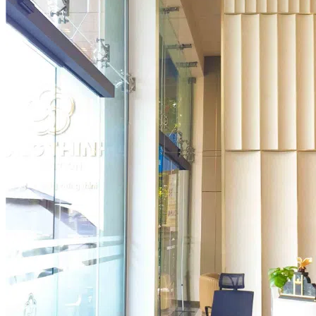
Thi công Nội thất văn phòng
Thi công Nội thất showroom
Thi công Nội thất phòng gym
Thi công Nội thất nhà hàng
Công trình khác
Nội thất
Tủ bếp
Tủ quần áo
Cửa nội thất
Ốp tường trang trí
Sofa
Bàn thờ
Ngôi nhà thông minh
Vách ngăn phòng
Bàn làm việc
Sàn gỗ, ốp cầu thang
Giường ngủ
Bàn ghế ăn
Tủ tivi
Phụ kiện nội thất
Catalogue nội thất
Tin tức
Khuyến mãi
Blog nội thất
Giải pháp thi công