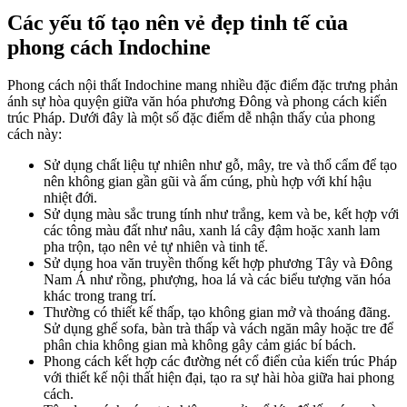
Các yếu tố tạo nên vẻ đẹp tinh tế của
phong cách Indochine
Phong cách nội thất Indochine mang nhiều đặc điểm đặc trưng phản
ánh sự hòa quyện giữa văn hóa phương Đông và phong cách kiến
trúc Pháp. Dưới đây là một số đặc điểm dễ nhận thấy của phong
cách này:
Sử dụng chất liệu tự nhiên như gỗ, mây, tre và thổ cẩm để tạo
nên không gian gần gũi và ấm cúng, phù hợp với khí hậu
nhiệt đới.
Sử dụng màu sắc trung tính như trắng, kem và be, kết hợp với
các tông màu đất như nâu, xanh lá cây đậm hoặc xanh lam
pha trộn, tạo nên vẻ tự nhiên và tinh tế.
Sử dụng hoa văn truyền thống kết hợp phương Tây và Đông
Nam Á như rồng, phượng, hoa lá và các biểu tượng văn hóa
khác trong trang trí.
Thường có thiết kế thấp, tạo không gian mở và thoáng đãng.
Sử dụng ghế sofa, bàn trà thấp và vách ngăn mây hoặc tre để
phân chia không gian mà không gây cảm giác bí bách.
Phong cách kết hợp các đường nét cổ điển của kiến trúc Pháp
với thiết kế nội thất hiện đại, tạo ra sự hài hòa giữa hai phong
cách.