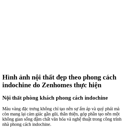
hình học đặc trưng của Art Deco, tất cả đều hòa quyện tạo nên một
không gian sống độc đáo và tinh tế.
Khu vực bàn trang điểm
Màu xanh nhạt được sử dụng làm tông màu chủ đạo cho tường,
mang lại cảm giác thanh lịch, mát mẻ và thư giãn. Đây là một lựa
chọn màu sắc phổ biến trong phong cách Indochine, giúp tạo nên
không gian sống thoải mái và dịu mắt.
Sự tương phản giữa màu xanh dịu và màu gỗ nâu đậm giúp làm nổi
bật các chi tiết nội thất và trang trí. Ngoài ra , họa tiết hoa đào là
biểu tượng cho sự tươi mới, may mắn và phú quý trong văn hóa Á
Đông cũng được sử dụng. Chúng mang ý nghĩa về sự thịnh vượng
và niềm vui, thường xuất hiện trong các dịp lễ Tết.