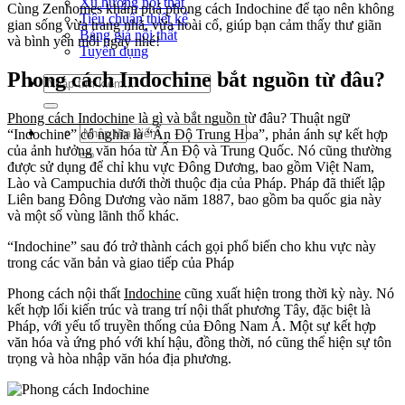
Xu hướng nội thất
Cùng Zenhomes khám phá phong cách Indochine để tạo nên không
Tiêu chuẩn thiết kế
gian sống vừa trang nhã, vừa hoài cổ, giúp bạn cảm thấy thư giãn
Bảng giá nội thất
và bình yên mỗi ngày nhé!
Tuyển dụng
Phong cách Indochine bắt nguồn từ đâu?
Tìm
kiếm:
Phong cách Indochin
e là gì và bắt nguồn từ đâu? Thuật ngữ
Tìm
“Indochine” có nghĩa là “Ấn Độ Trung Hoa”, phản ánh sự kết hợp
kiếm:
của ảnh hưởng văn hóa từ Ấn Độ và Trung Quốc. Nó cũng thường
được sử dụng để chỉ khu vực Đông Dương, bao gồm Việt Nam,
Lào và Campuchia dưới thời thuộc địa của Pháp. Pháp đã thiết lập
Liên bang Đông Dương vào năm 1887, bao gồm ba quốc gia này
và một số vùng lãnh thổ khác.
“Indochine” sau đó trở thành cách gọi phổ biến cho khu vực này
trong các văn bản và giao tiếp của Pháp
Phong cách nội thất
Indochine
cũng xuất hiện trong thời kỳ này. Nó
kết hợp lối kiến trúc và trang trí nội thất phương Tây, đặc biệt là
Pháp, với yếu tố truyền thống của Đông Nam Á. Một sự kết hợp
văn hóa và ứng phó với khí hậu, đồng thời, nó cũng thể hiện sự tôn
trọng và hòa nhập văn hóa địa phương.