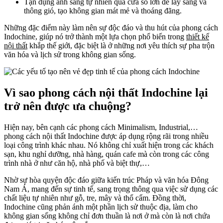
Tận dụng ánh sáng tự nhiên qua cửa sổ lớn để lấy sáng và
thông gió, tạo không gian mát mẻ và thoáng đãng.
Những đặc điểm này làm nên sự độc đáo và thu hút của phong cách
Indochine, giúp nó trở thành một lựa chọn phổ biến trong
thiết kế
nội thất
khắp thế giới, đặc biệt là ở những nơi yêu thích sự pha trộn
văn hóa và lịch sử trong không gian sống.
Vì sao phong cách nội thất Indochine lại
trở nên được ưa chuộng?
Hiện nay, bên cạnh các phong cách Minimalism, Industrial,…
phong cách nội thất Indochine được áp dụng rộng rãi trong nhiều
loại công trình khác nhau. Nó không chỉ xuất hiện trong các khách
sạn, khu nghỉ dưỡng, nhà hàng, quán cafe mà còn trong các công
trình nhà ở như căn hộ, nhà phố và biệt thự,…
Nhờ sự hòa quyện độc đáo giữa kiến trúc Pháp và văn hóa Đông
Nam Á, mang đến sự tinh tế, sang trọng thông qua việc sử dụng các
chất liệu tự nhiên như gỗ, tre, mây và thổ cẩm. Đồng thời,
Indochine cũng phản ánh một phần lịch sử thuộc địa, làm cho
không gian sống không chỉ đơn thuần là nơi ở mà còn là nơi chứa