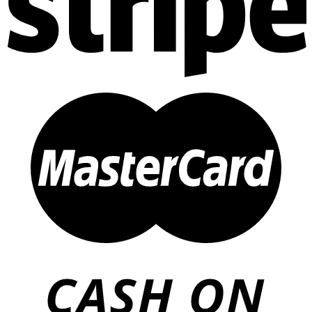
Tên tài khoản hoặc địa chỉ email
*
Mật khẩu
*
Ghi nhớ mật khẩu
Đăng nhập
Quên mật khẩu?