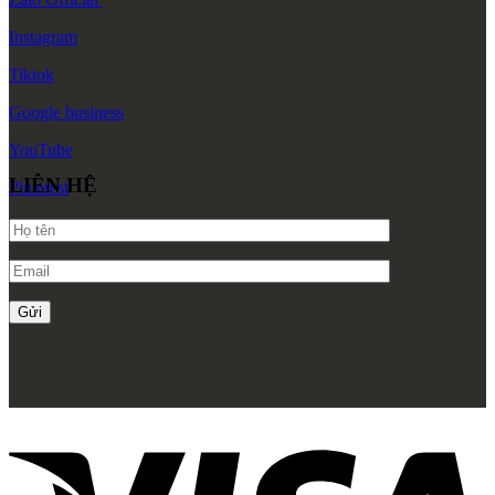
Trang chủ
Giới thiệu
Về Zenhomes
Dịch vụ
FAQ
Liên hệ
Công trình
Thi công Nội thất nhà mẫu
Thi công Nội thất chung cư
Thi công Nội thất nhà phố
Thi công Nội thất biệt thự Villa
Thi công Nội thất Spa – Salon
Thi công Nội thất Condotel
Thi công Nội thất văn phòng
Thi công Nội thất showroom
Thi công Nội thất phòng gym
Thi công Nội thất nhà hàng
Công trình khác
Nội thất
Tủ bếp