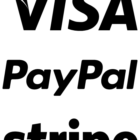
Tủ quần áo
Cửa nội thất
Ốp tường trang trí
Sofa
Bàn thờ
Ngôi nhà thông minh
Vách ngăn phòng
Bàn làm việc
Sàn gỗ, ốp cầu thang
Giường ngủ
Bàn ghế ăn
Tủ tivi
Phụ kiện nội thất
Catalogue nội thất
Tin tức
Khuyến mãi
Blog nội thất
Giải pháp thi công
Xu hướng nội thất
Tiêu chuẩn thiết kế
Bảng giá nội thất
Tuyển dụng
Đăng nhập