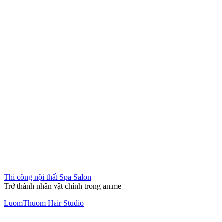
Thiết kế thi công nội thất văn phòng Hưng Thịnh Group
Tìm kiếm:
Indochine
,
Phong cách Indochine
,
trends
,
xu hướng thiết
kế
Tìm kiếm:
Indochine
Phong cách Indochine
trends
xu hướng thiết kế
Nội dung
Tên
(Bắt buộc)
Email
Số điện thoại
(Bắt buộc)