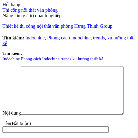
Thiết kế thi công nội thất
98A Bạch Đằng, Tân Sơn Hoà, TP.HCM
www.zenhomes.vn
info@zenhomes.vn
02866.845.888 - 079.211.0101
MST : 0311.405.866
Zalo
Official
Instagram