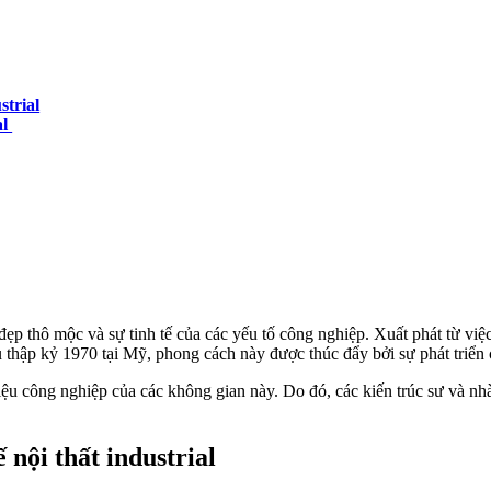
strial
al
p thô mộc và sự tinh tế của các yếu tố công nghiệp. Xuất phát từ việ
 thập kỷ 1970 tại Mỹ, phong cách này được thúc đẩy bởi sự phát triển
u công nghiệp của các không gian này. Do đó, các kiến trúc sư và nhà t
 nội thất industrial