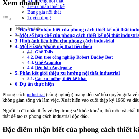
Xu hướng nội thất
Xem nhanh
Tiêu chuẩn thiết kế
Bảng giá nội thất
Tuyển dụng
Tìm
Đặc điểm nhận biết của phong cách thiết kế nội thất indu
kiếm:
Một số hạn chế của phong cách thiết kế nội thất industri
Hình ảnh tiêu biểu cho phong cách industrial
Tìm
Một số sản phẩm nội thất tiêu biểu
kiếm:
Ghế Tolix
Đèn treo công nghiệp Robert Dudley Best
Ghế Acapulco
Đèn bàn Anglepoise
Phần kết giới thiệu xu hướng nội thất industrial
Các xu hướng thiết kế khác
Dự án thực hiện
Phong cách
industrial
(công nghiệp) mang đến sự hòa quyện giữa vẻ đẹ
không gian sống và làm việc. Xuất hiện vào cuối thập kỷ 1960 và đầu
Người ta đã nhận thấy vẻ đẹp trong sự khỏe khoắn, thô mộc và chất liệ
thất để tạo ra phong cách industrial độc đáo.
Đặc điểm nhận biết của phong cách thiết kế