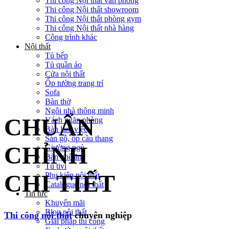
Thi công Nội thất văn phòng
Thi công Nội thất showroom
Thi công Nội thất phòng gym
Thi công Nội thất nhà hàng
Công trình khác
Nội thất
Tủ bếp
Tủ quần áo
Cửa nội thất
Ốp tường trang trí
Sofa
Bàn thờ
Ngôi nhà thông minh
CHUẨN
Vách ngăn phòng
Bàn làm việc
Sàn gỗ, ốp cầu thang
CHỈNH
Giường ngủ
Bàn ghế ăn
Tủ tivi
CHI TIẾT
Phụ kiện nội thất
Catalogue nội thất
Tin tức
Khuyến mãi
Blog nội thất
Thi công nội thất
chuyên nghiệp
Giải pháp thi công