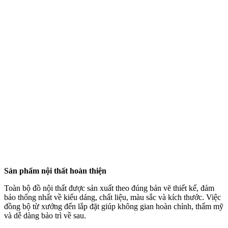
100% HOÀN PHÍ THIẾT KẾ
NỘI THẤT
CALL 079.211.0101
Dự án thực hiện
XEM THÊM