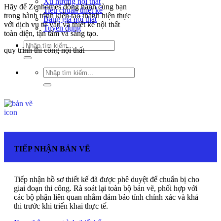
Xu hướng nội thất
Hãy để Zenhomes đồng hành cùng bạn
Tiêu chuẩn thiết kế
trong hành trình kiến tạo thành hiện thực
Bảng giá nội thất
với dịch vụ tư vấn và thiết kế nội thất
Tuyển dụng
toàn diện, tận tâm và sáng tạo.
Tìm
quy trình thi công nội thất
kiếm:
Tìm
kiếm:
TIẾP NHẬN BẢN VẼ
Tiếp nhận hồ sơ thiết kế đã được phê duyệt để chuẩn bị cho
giai đoạn thi công. Rà soát lại toàn bộ bản vẽ, phối hợp với
các bộ phận liên quan nhằm đảm bảo tính chính xác và khả
thi trước khi triển khai thực tế.