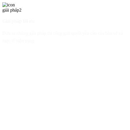
Giải pháp tối ưu
Đưa ra những giải pháp thi công giải quyết yêu cầu của bản vẽ và
thực tế hiện trạng
Đồng bộ quy trình
Sắp xếp chuỗi công việc hợp lý, từ sản xuất tại xưởng đến lắp đặt
tại công trình, đồng bộ tiến độ và chất lượng
Đội ngũ chuyên môn cao