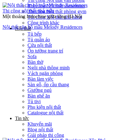
Thi công Nội thất văn phòng
Thi công Nội thất showroom
Thi công nội thất nhà mẫu
Thi công Nội thất phòng gym
Một thoáng Indochine giữa lòng Hà Nội
Thi công Nội thất nhà hàng
Công trình khác
Nội thất căn hộ mẫu Melody Residences
Nội thất
Tủ bếp
Tủ quần áo
Cửa nội thất
Ốp tường trang trí
Sofa
Bàn thờ
Ngôi nhà thông minh
Vách ngăn phòng
Bàn làm việc
Sàn gỗ, ốp cầu thang
Giường ngủ
Bàn ghế ăn
Tủ tivi
Phụ kiện nội thất
Catalogue nội thất
Tin tức
Khuyến mãi
Blog nội thất
Giải pháp thi công