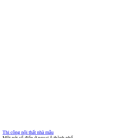
Thi công nội thất nhà mẫu
Một nét cổ điển ở ngoại ô thành phố