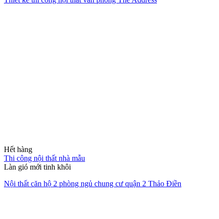
Hết hàng
Thi công nội thất nhà mẫu
Làn gió mới tinh khôi
Nội thất căn hộ 2 phòng ngủ chung cư quận 2 Thảo Điền
Thi công nội thất chung cư
Bản giao hưởng của sự tĩnh lặng và đẳng cấp Luxury.