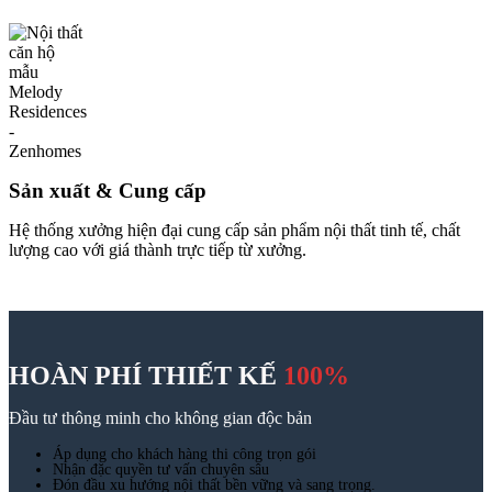
HOÀN PHÍ THIẾT KẾ
100%
Đầu tư thông minh cho không gian độc bản
Áp dụng cho khách hàng thi công trọn gói
Nhận đặc quyền tư vấn chuyên sâu
Đón đầu xu hướng nội thất bền vững và sang trọng.
GẶP CHUYÊN GIA TƯ VẤN NGAY
Đánh giá
Chưa có đánh giá nào.
Hãy là người đầu tiên nhận xét “Nội thất căn hộ
mẫu Melody Residences”