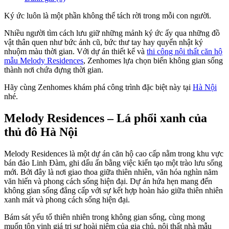
Ký ức luôn là một phần không thể tách rời trong mỗi con người.
Nhiều người tìm cách lưu giữ những mảnh ký ức ấy qua những đồ
vật thân quen như bức ảnh cũ, bức thư tay hay quyển nhật ký
nhuộm màu thời gian. Với dự án thiết kế và
thi công nội thất căn hộ
mẫu Melody Residences
, Zenhomes lựa chọn biến
không gian sống
thành nơi chứa đựng thời gian.
Hãy cùng Zenhomes khám phá công trình đặc biệt này tại
Hà Nội
nhé.
Melody Residences – Lá phổi xanh của
thủ đô Hà Nội
Melody Residences là một dự án căn hộ cao cấp nằm trong khu vực
bán đảo Linh Đàm, ghi dấu ấn bằng việc kiến tạo một trào lưu sống
mới. Bởi đây là nơi giao thoa giữa thiên nhiên, văn hóa nghìn năm
văn hiến và phong cách sống hiện đại. Dự án hứa hẹn mang đến
không gian sống đẳng cấp với sự kết hợp hoàn hảo giữa thiên nhiên
xanh mát và phong cách sống hiện đại.
Bám sát yếu tố thiên nhiên trong không gian sống, cùng mong
muốn tôn vinh giá trị sự hoài niệm của gia chủ, nội thất nhà mẫu