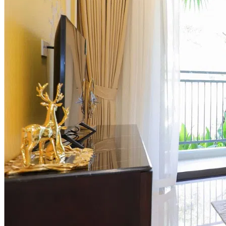
Thi công Nội thất văn phòng
Thi công Nội thất showroom
Thi công Nội thất phòng gym
Thi công Nội thất nhà hàng
Công trình khác
Nội thất
Tủ bếp
Tủ quần áo
Cửa nội thất
Ốp tường trang trí
Sofa
Bàn thờ
Ngôi nhà thông minh
Vách ngăn phòng
Bàn làm việc
Sàn gỗ, ốp cầu thang
Giường ngủ
Bàn ghế ăn
Tủ tivi
Phụ kiện nội thất
Catalogue nội thất
Tin tức
Khuyến mãi
Blog nội thất
Giải pháp thi công