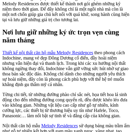
Melody Residences được thiết kế thành nơi gói ghém những kỷ
niệm theo thời gian. Để đây không chỉ là một ngôi nhà mà còn là
một nơi chốn giúp gia chủ kết nối với quá khứ, song hành cùng hiện
tại và lưu giữ những giá trị cho tương lai.
Nơi lưu giữ những ký ức trọn vẹn cùng
năm tháng
Thiết kế nội thất căn hộ mẫu Melody Residences
theo phong cách
Indochine, mang vẻ đẹp Đông Dương cổ điển, đầy hoài niệm
nhưng vẫn hiện đại và thanh lịch. Trong khi các xu hướng nội thất
không ngừng thay đổi, Indochine vẫn giữ vững sức hút nhờ sự giao
thoa bản sắc độc đáo. Không chỉ dành cho những người yêu thích
sự hoài niệm, đây còn là phong cách phù hợp với thế hệ trẻ muốn
khẳng định gu thẩm mỹ cá nhân.
Từng chi tiết, từ những đường phào chỉ sắc nét, họa tiết hoa lá sinh
động cho đến những đường cong quyến rũ, đều được khéo léo đưa
vào không gian. Những vật liệu cao cấp như gỗ tự nhiên, kính
cường lực, các thiết bị từ thương hiệu uy tín như Hafele, Toco,
Panasonic… làm nổi bật sự tinh tế và đẳng cấp của không gian.
Nội thất căn hộ mẫu
Melody Residences
sử dụng bảng màu trầm ấm
như gỗ tự nhiên kết hợp với gam màu xanh ngọc, vàng nhạt, tạo