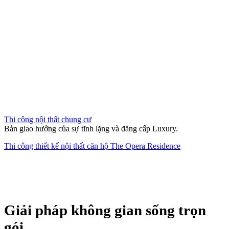
Thi công thiết kế nội thất căn hộ The Opera Residence
Giải pháp không gian sống trọn
gói
Chúng tôi đồng hành cùng bạn từ ý tưởng sơ khai đến khi chìa khóa
trao tay, mang lại sự tiện nghi và thẩm mỹ bền vững.
XEM HỒ SƠ NĂNG LỰC
Thiết kế Nội thất
Sáng tạo không gian độc bản, tối ưu công năng và phản ánh đúng
cá tính riêng của chủ nhân.