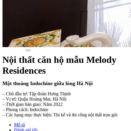
Xu hướng nội thất
Tiêu chuẩn thiết kế
Bảng giá nội thất
Tuyển dụng
Tìm
kiếm:
Tìm
kiếm:
Nội thất căn hộ mẫu Melody
Residences
Một thoáng Indochine giữa lòng Hà Nội
– Chủ đầu tư: Tập đoàn Hưng Thịnh
– Vị trí: Quận Hoàng Mai, Hà Nội
– Thời gian bàn giao: Năm 2022
– Phong cách: Indochine
– Các hạng mục thực hiện: Thi kế và thi công nội thất trọn gói
Mô tả
Đánh giá (0)