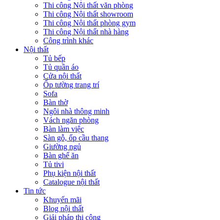
Bàn làm việc
Sàn gỗ, ốp cầu thang
Giường ngủ
Bàn ghế ăn
Tủ tivi
Phụ kiện nội thất
Catalogue nội thất
Tin tức
Khuyến mãi
Blog nội thất
Giải pháp thi công
Xu hướng nội thất
Tiêu chuẩn thiết kế
Bảng giá nội thất
Tuyển dụng
Đăng nhập
Tên tài khoản hoặc địa chỉ email
*
Mật khẩu
*
Ghi nhớ mật khẩu
Đăng nhập