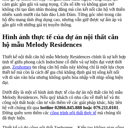
cảm giác gần gũi và sang trọng. Cửa sổ lớn và không gian mở
không chỉ tạo tầm nhìn thoáng đãng mà còn kết nối căn hộ với thiên
nhiên xanh mướt của bán đảo Linh Đàm. Từng góc nhỏ trong căn
hộ đều mang tính ứng dụng cao, nhưng vẫn giữ được sự ấm áp và
gần gũi với những giá trị truyền thống.
Hình ảnh thực tế của dự án nội thất căn
hộ mẫu Melody Residences
Thiết kế nội thất căn hộ mẫu Melody Residences chính là sự kết hợp
tinh tế giữa phong cách Indochine cổ điển và sự hiện đại vượt thời
gian.
Zenhomes
tin rằng căn hộ mẫu này không chỉ là một lựa chọn
thiết kế mà còn là cách để gia chủ khẳng định giá trị sống kết nối
với di sản văn hóa nhưng không quên hòa nhập với nhịp sống hiện
đại.
Dưới đây là một số hình ảnh thực tế của dự án nội thất căn hộ mẫu
Melody Residences. Nếu quý khách có nhu cầu về thiết kế và thi
công nội thất hoặc cần tư vấn thêm về các giải pháp khác, hãy liên
hệ với chúng tôi qua
hotline 02866.845.888 hoặc 079.211.0101
.
Đừng quên xem thêm các
công trình nội thất thực tế
mà chúng tôi
đã thực hiện.
Thiết kế và thi công nội thất Zenhomes – Kiến tạo không gian sống