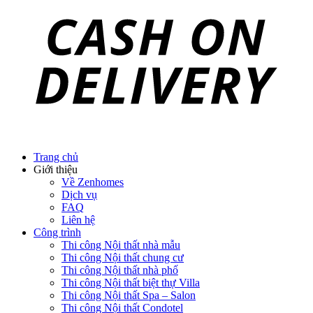
Về Zenhomes
Dịch vụ
FAQ
Liên hệ
Công trình
Thi công Nội thất nhà mẫu
Thi công Nội thất chung cư
Thi công Nội thất nhà phố
Thi công Nội thất biệt thự Villa
Thi công Nội thất Spa – Salon
Thi công Nội thất Condotel
Thi công Nội thất văn phòng
Thi công Nội thất showroom
Thi công Nội thất phòng gym
Thi công Nội thất nhà hàng
Công trình khác
Nội thất
Tủ bếp
Tủ quần áo
Cửa nội thất
Ốp tường trang trí
Sofa
Bàn thờ
Ngôi nhà thông minh
Vách ngăn phòng