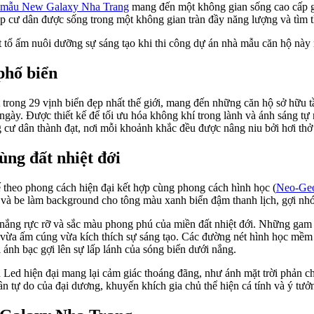
hộ mẫu New Galaxy Nha Trang
mang đến một không gian sống cao cấp g
ế, giúp cư dân được sống trong một không gian tràn đầy năng lượng và t
tổ ấm nuôi dưỡng sự sáng tạo khi thi công dự án nhà mẫu căn hộ này 
phố biển
rong 29 vịnh biển đẹp nhất thế giới, mang đến những căn hộ sở hữu t
 ngày.
Được thiết kế để tối ưu hóa không khí trong lành và ánh sáng tự 
cư dân thành đạt, nơi mỗi khoảnh khắc đều được nâng niu bởi hơi thở 
ùng đất nhiệt đới
ế theo phong cách hiện đại kết hợp cùng phong cách hình học (
Neo-Geo
g và be làm background cho tông màu xanh biển đậm thanh lịch, gợi nh
ắng rực rỡ và sắc màu phong phú của miền đất nhiệt đới. Những gam 
ống vừa ấm cúng vừa kích thích sự sáng tạo. Các đường nét hình học mềm
 ánh bạc gợi lên sự lấp lánh của sóng biển dưới nắng.
n Led hiện đại mang lại cảm giác thoáng đãng, như ánh mặt trời phản c
thần tự do của đại dương, khuyến khích gia chủ thể hiện cá tính và ý tư