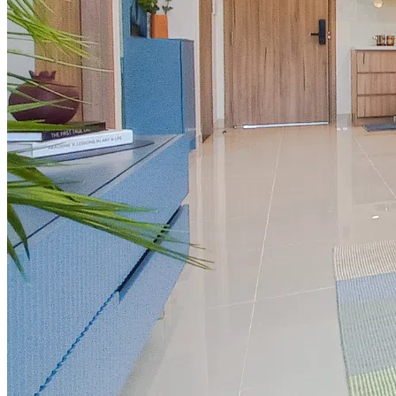
Thi công Nội thất văn phòng
Thi công Nội thất showroom
Thi công Nội thất phòng gym
Thi công Nội thất nhà hàng
Công trình khác
Nội thất
Tủ bếp
Tủ quần áo
Cửa nội thất
Ốp tường trang trí
Sofa
Bàn thờ
Ngôi nhà thông minh
Vách ngăn phòng
Bàn làm việc
Sàn gỗ, ốp cầu thang
Giường ngủ
Bàn ghế ăn
Tủ tivi
Phụ kiện nội thất
Catalogue nội thất
Tin tức
Khuyến mãi
Blog nội thất
Giải pháp thi công