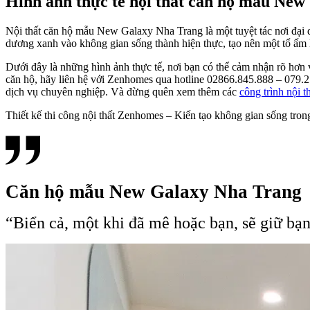
Hình ảnh thực tế nội thất căn hộ mẫu Ne
Nội thất căn hộ mẫu New Galaxy Nha Trang là một tuyệt tác nơi đại 
dương xanh vào không gian sống thành hiện thực, tạo nên một tổ ấm 
Dưới đây là những hình ảnh thực tế, nơi bạn có thể cảm nhận rõ hơn v
căn hộ, hãy liên hệ với Zenhomes qua hotline 02866.845.888 – 079.2
dịch vụ chuyên nghiệp. Và đừng quên xem thêm các
công trình nội t
Thiết kế thi công nội thất Zenhomes – Kiến tạo không gian sống tron
Căn hộ mẫu New Galaxy Nha Trang
“Biển cả, một khi đã mê hoặc bạn, sẽ giữ bạ