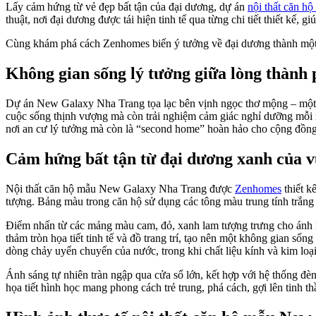
Lấy cảm hứng từ vẻ đẹp bất tận của đại dương, dự án
nội thất căn 
thuật, nơi đại dương được tái hiện tinh tế qua từng chi tiết thiết k
Cùng khám phá cách Zenhomes biến ý tưởng về đại dương thành một 
Không gian sống lý tưởng giữa lòng thành 
Dự án New Galaxy Nha Trang tọa lạc bên vịnh ngọc thơ mộng – một t
cuộc sống thịnh vượng mà còn trải nghiệm cảm giác nghỉ dưỡng mỗi
nơi an cư lý tưởng mà còn là “second home” hoàn hảo cho cộng đồng 
Cảm hứng bất tận từ đại dương xanh của v
Nội thất căn hộ mẫu New Galaxy Nha Trang được
Zenhomes
thiết k
tượng. Bảng màu trong căn hộ sử dụng các tông màu trung tính trắn
Điểm nhấn từ các mảng màu cam, đỏ, xanh lam tượng trưng cho ánh n
thảm tròn họa tiết tinh tế và đồ trang trí, tạo nên một không gian s
dòng chảy uyển chuyển của nước, trong khi chất liệu kính và kim loại
Ánh sáng tự nhiên tràn ngập qua cửa sổ lớn, kết hợp với hệ thống đè
họa tiết hình học mang phong cách trẻ trung, phá cách, gợi lên tinh 