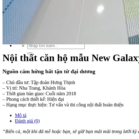
Xu hướng nội thất
Tiêu chuẩn thiết kế
Bảng giá nội thất
Tuyển dụng
Tìm
kiếm:
Tìm
kiếm:
Nội thất căn hộ mẫu New Gala
Nguồn cảm hứng bất tận từ đại dương
– Chủ đầu tư: Tập đoàn Hưng Thịnh
– Vị trí:
Nha Trang, Khánh Hòa
– Thời gian bàn giao: Cuối năm 2018
– Phong cách thiết kế: Hiện đại
– Hạng mục thực hiện:
Tư vấn và thi công nội thất hoàn thiện
Mô tả
Đánh giá (0)
“Biển cả, một khi đã mê hoặc bạn, sẽ giữ bạn mãi mãi trong lưới kỳ