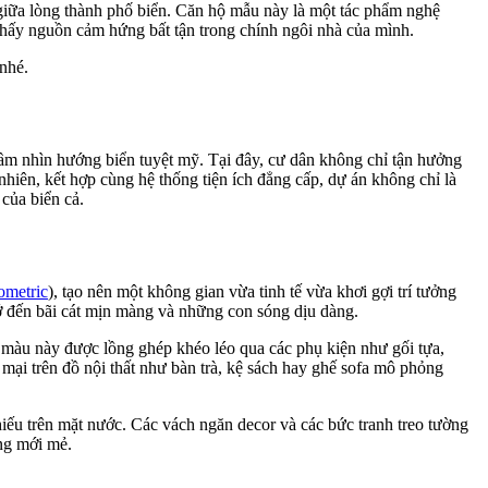
iữa lòng thành phố biển. Căn hộ mẫu này là một tác phẩm nghệ
ìm thấy nguồn cảm hứng bất tận trong chính ngôi nhà của mình.
nhé.
ầm nhìn hướng biển tuyệt mỹ. Tại đây, cư dân không chỉ tận hưởng
nhiên, kết hợp cùng hệ thống tiện ích đẳng cấp, dự án không chỉ là
của biển cả.
metric
), tạo nên một không gian vừa tinh tế vừa khơi gợi trí tưởng
ớ đến bãi cát mịn màng và những con sóng dịu dàng.
màu này được lồng ghép khéo léo qua các phụ kiện như gối tựa,
 mại trên đồ nội thất như bàn trà, kệ sách hay ghế sofa mô phỏng
hiếu trên mặt nước. Các vách ngăn decor và các bức tranh treo tường
ởng mới mẻ.