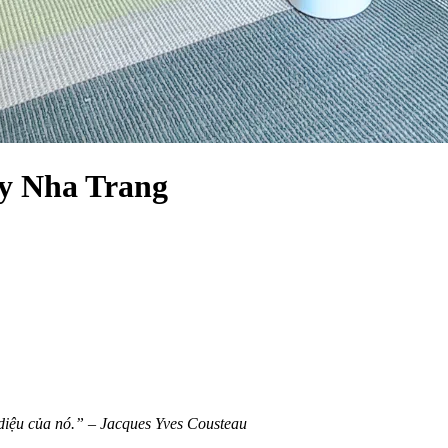
xy Nha Trang
 diệu của nó.” – Jacques Yves Cousteau