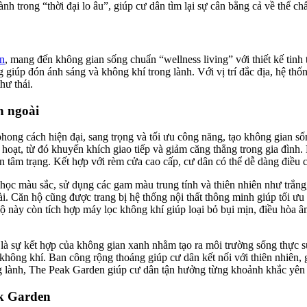
h trong “thời đại lo âu”, giúp cư dân tìm lại sự cân bằng cả về thể c
n
, mang đến không gian sống chuẩn “wellness living” với thiết kế tinh 
 giúp đón ánh sáng và không khí trong lành. Với vị trí đắc địa, hệ thố
hư thái.
n ngoài
phong cách hiện đại, sang trọng và tối ưu công năng, tạo không gian số
h hoạt, từ đó khuyến khích giao tiếp và giảm căng thẳng trong gia đình
n tâm trạng. Kết hợp với rèm cửa cao cấp, cư dân có thể dễ dàng điều 
ọc màu sắc, sử dụng các gam màu trung tính và thiên nhiên như trắng
. Căn hộ cũng được trang bị hệ thống nội thất thông minh giúp tối ưu t
 này còn tích hợp máy lọc không khí giúp loại bỏ bụi mịn, điều hòa 
là sự kết hợp của không gian xanh nhằm tạo ra môi trường sống thực 
 không khí. Ban công rộng thoáng giúp cư dân kết nối với thiên nhiên, 
rong lành, The Peak Garden giúp cư dân tận hưởng từng khoảnh khắc yê
ak Garden