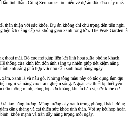
hất lẫn tinh thần. Cùng Zenhomes tìm hiểu về dự án độc đáo này nhé.
tế, thân thiện với sức khỏe. Dự án không chỉ chú trọng đến tiện nghi
ng tiện ích đẳng cấp và không gian xanh rộng lớn, The Peak Garden là
ng thoải mái. Bố cục mở giúp liên kết linh hoạt giữa phòng khách,
. Hệ thống cửa kính lớn đón ánh sáng tự nhiên giúp tiết kiệm năng
chỉnh ánh sáng phù hợp với nhu cầu sinh hoạt hàng ngày.
, xám, xanh lá và nâu gỗ. Những tông màu này có tác dụng làm dịu
iện nghi và nâng cao trải nghiệm sống. Ngoài các thiết bị thiết yếu
âm trần thông minh, cùng lớp sơn kháng khuẩn bảo vệ sức khỏe cư
sự tái tạo năng lượng. Mảng tường cây xanh trong phòng khách đóng
giảm căng thẳng và cải thiện sức khỏe tinh thần. Với sự kết hợp hoàn
n bình, khỏe mạnh và tràn đầy năng lượng mỗi ngày.