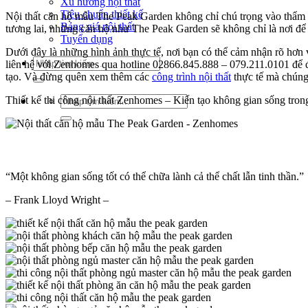
Xu hướng nội thất
Tiêu chuẩn thiết kế
Nội thất căn hộ mẫu The Peak Garden không chỉ chú trọng vào thẩm mỹ
Bảng giá nội thất
tương lai, những căn hộ như The Peak Garden sẽ không chỉ là nơi để ở
Tuyển dụng
Dưới đây là những hình ảnh thực tế, nơi bạn có thể cảm nhận rõ hơn
Tìm
liên hệ với Zenhomes qua hotline 02866.845.888 – 079.211.0101 để đư
kiếm:
tạo. Và đừng quên xem thêm các
công trình nội thất
thực tế mà chúng 
Tìm
Thiết kế thi công nội thất Zenhomes – Kiến tạo không gian sống tron
kiếm:
“Một không gian sống tốt có thể chữa lành cả thể chất lẫn tinh thần.”
– Frank Lloyd Wright –