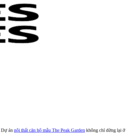
t. Dự án
nội thất căn hộ mẫu The Peak Garden
không chỉ dừng lại ở