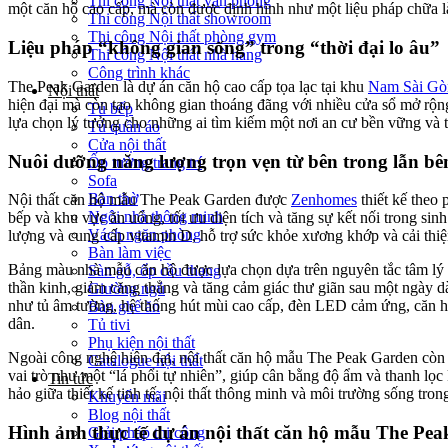
Thi công Nội thất văn phòng
một căn hộ cao cấp, mà còn được định hình như một liệu pháp chữa làn
Thi công Nội thất showroom
Thi công Nội thất phòng gym
Liệu pháp “không gian sống” trong “thời đại lo âu”
Thi công Nội thất nhà hàng
Công trình khác
The Peak Garden là dự án căn hộ cao cấp tọa lạc tại khu
Nam Sài Gò
Nội thất
hiện đại mà còn tạo không gian thoáng đãng với nhiều cửa sổ mở rộng
Tủ bếp
lựa chọn lý tưởng cho những ai tìm kiếm một nơi an cư bền vững và t
Tủ quần áo
Cửa nội thất
Nuôi dưỡng năng lượng trọn vẹn từ bên trong lẫn bê
Ốp tường trang trí
Sofa
Bàn thờ
Nội thất căn hộ mẫu The Peak Garden được
Zenhomes
thiết kế theo 
Ngôi nhà thông minh
bếp và khu vực ăn uống, tối ưu diện tích và tăng sự kết nối trong sin
Vách ngăn phòng
lượng và cung cấp vitamin D, hỗ trợ sức khỏe xương khớp và cải thiệ
Bàn làm việc
Bảng màu nhà mẫu căn hộ được lựa chọn dựa trên nguyên tắc tâm lý h
Sàn gỗ, ốp cầu thang
thần kinh, giảm căng thẳng và tăng cảm giác thư giãn sau một ngày dài
Giường ngủ
như tủ âm tường, hệ thống hút mùi cao cấp, đèn LED cảm ứng, căn hộ
Bàn ghế ăn
dân.
Tủ tivi
Phụ kiện nội thất
Ngoài công nghệ hiện đại, nội thất căn hộ mẫu The Peak Garden còn 
Catalogue nội thất
vai trò như một “lá phổi tự nhiên”, giúp cân bằng độ ẩm và thanh lọc
Tin tức
hảo giữa thiết kế tinh tế, nội thất thông minh và môi trường sống t
Khuyến mãi
Blog nội thất
Hình ảnh thực tế dự án nội thất căn hộ mẫu The Pe
Giải pháp thi công