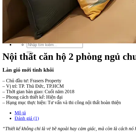
Xu hướng nội thất
Tiêu chuẩn thiết kế
Bảng giá nội thất
Tuyển dụng
Tìm
kiếm:
Tìm
kiếm:
Nội thất căn hộ 2 phòng ngủ ch
Làn gió mới tinh khôi
– Chủ đầu tư: Frasers Property
– Vị trí:
TP. Thủ Đức, TP.HCM
– Thời gian bàn giao: Cuối năm 2018
– Phong cách thiết kế: Hiện đại
– Hạng mục thực hiện:
Tư vấn và thi công nội thất hoàn thiện
Mô tả
Đánh giá (1)
“Thiết kế không chỉ là vẻ bề ngoài hay cảm giác, mà còn là cách nó 