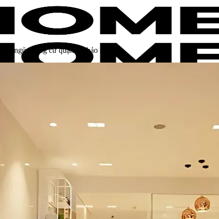
phòng ngủ chung cư quận 2 Thảo Điền