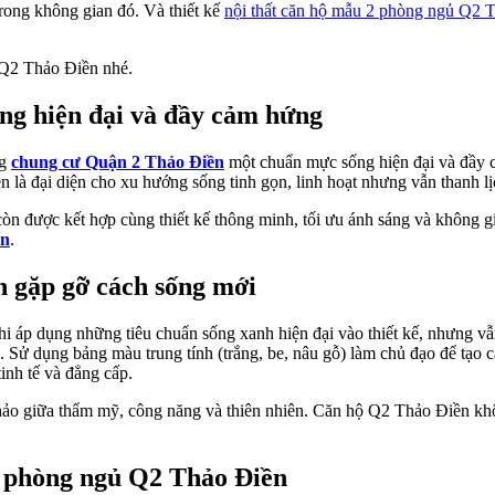
trong không gian đó. Và thiết kế
nội thất căn hộ mẫu 2 phòng ngủ Q2 
 Q2 Thảo Điền nhé.
ng hiện đại và đầy cảm hứng
ng
chung cư Quận 2 Thảo Điền
một chuẩn mực sống hiện đại và đầy c
n là đại diện cho xu hướng sống tinh gọn, linh hoạt nhưng vẫn thanh lị
còn được kết hợp cùng thiết kế thông minh, tối ưu ánh sáng và không 
ền
.
ch gặp gỡ cách sống mới
 áp dụng những tiêu chuẩn sống xanh hiện đại vào thiết kế, nhưng vẫn
g. Sử dụng bảng màu trung tính (trắng, be, nâu gỗ) làm chủ đạo để tạo
tinh tế và đẳng cấp.
 hảo giữa thẩm mỹ, công năng và thiên nhiên. Căn hộ Q2 Thảo Điền khôn
 2 phòng ngủ Q2 Thảo Điền