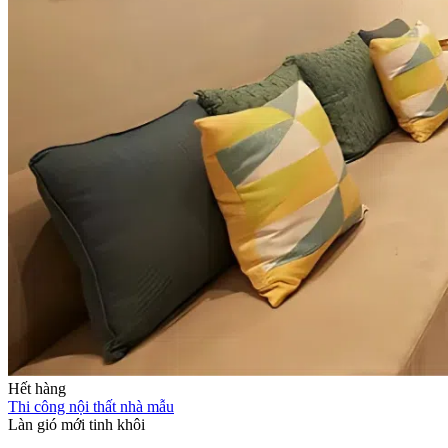
Hết hàng
Thi công nội thất nhà mẫu
Làn gió mới tinh khôi