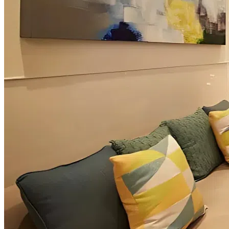
Thi công Nội thất văn phòng
Thi công Nội thất showroom
Thi công Nội thất phòng gym
Thi công Nội thất nhà hàng
Công trình khác
Nội thất
Tủ bếp
Tủ quần áo
Cửa nội thất
Ốp tường trang trí
Sofa
Bàn thờ
Ngôi nhà thông minh
Vách ngăn phòng
Bàn làm việc
Sàn gỗ, ốp cầu thang
Giường ngủ
Bàn ghế ăn
Tủ tivi
Phụ kiện nội thất
Catalogue nội thất
Tin tức
Khuyến mãi
Blog nội thất
Giải pháp thi công