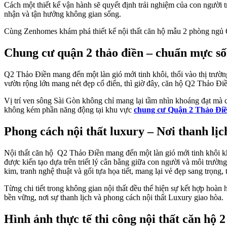
Cách một thiết kế vận hành sẽ quyết định trải nghiệm của con người 
nhận và tận hưởng không gian sống.
Cùng Zenhomes khám phá thiết kế nội thất căn hộ mẫu 2 phòng ngủ
Chung cư quận 2 thảo điền – chuẩn mực số
Q2 Thảo Điền mang đến một làn gió mới tinh khôi, thổi vào thị trườ
vườn rộng lớn mang nét đẹp cổ điển, thì giờ đây, căn hộ Q2 Thảo Điề
Vị trí ven sông Sài Gòn không chỉ mang lại tầm nhìn khoáng đạt mà 
không kém phần năng động tại khu vực
chung cư Quận 2 Thảo Đi
Phong cách nội thất luxury – Nơi thanh lị
Nội thất căn hộ Q2 Thảo Điền mang đến một làn gió mới tinh khôi khi
được kiến tạo dựa trên triết lý cân bằng giữa con người và môi trườn
kim, tranh nghệ thuật và gối tựa họa tiết, mang lại vẻ đẹp sang trọng, 
Từng chi tiết trong không gian nội thất đều thể hiện sự kết hợp hoàn
bền vững, nơi sự thanh lịch và phong cách nội thất Luxury giao hòa.
Hình ảnh thực tế thi công nội thất căn hộ