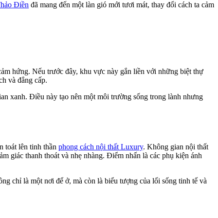
Thảo Điền
đã mang đến một làn gió mới tươi mát, thay đổi cách ta cảm
ảm hứng. Nếu trước đây, khu vực này gắn liền với những biệt thự
ch và đẳng cấp.
gian xanh. Điều này tạo nên một môi trường sống trong lành nhưng
 toát lên tinh thần
phong cách nội thất Luxury
. Không gian nội thất
 cảm giác thanh thoát và nhẹ nhàng. Điểm nhấn là các phụ kiện ánh
g chỉ là một nơi để ở, mà còn là biểu tượng của lối sống tinh tế và