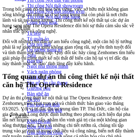
Thi công Nội thất văn phòng
Thi công Nội thất showroom
Trong bối cảnh đô thị hóa bền vững, việc sở hữu một không gian
Thi công Nội thất phòng gym
sống không chỉ dừng lại ở sự sang trọng mà còn phải là nơi chữa
Thi công Nội thất nhà hàng
lành và tái tạo năng lượng. Thi công thiết kế nội thất tại các dự án
Công trình khác
hạng sang như The Opera Residence đòi hỏi sự thấu cảm sâu sắc về
Nội thất
nhân trắc học và công nghệ.
Tủ bếp
Tủ quần áo
Đối với những chủ đầu tư am hiểu công nghệ, một căn hộ lý tưởng
Cửa nội thất
phải là sự giao thoa giữa không gian rộng rãi, sự yên tĩnh tuyệt đối
Ốp tường trang trí
và tính thẩm mỹ đẳng cấp. Quý đối tác hãy cùng Zenhomes tìm hiểu
Sofa
giải pháp thi công thiết kế nội thất để biến căn hộ tại vị trí đắc địa
Bàn thờ
này thành một ‘ốc đảo’ tĩnh lặng đầy kiêu hãnh.
Ngôi nhà thông minh
Vách ngăn phòng
Tổng quan dự án thi công thiết kế nội thất
Bàn làm việc
Sàn gỗ, ốp cầu thang
căn hộ The Opera Residence
Giường ngủ
Bàn ghế ăn
Dự án thi công thiết kế nội thất tại The Opera Residence được
Tủ tivi
Zenhomes triển khai trọn gói và chính thức bàn giao vào tháng
Phụ kiện nội thất
03/2025. Với vị trí đắc địa tại trung tâm TP. Thủ Đức, căn hộ của
Catalogue nội thất
gia đình anh Long được định hướng theo phong cách hiện đại pha
Tin tức
lẫn nét luxury cao cấp, nhằm tôn vinh giá trị của một không gian
Khuyến mãi
sống thượng lưu. Thay vì những chi tiết rườm rà, chúng tôi tập
Blog nội thất
trung vào sự tinh tế trong chất liệu và công năng, biến nơi đây thành
Giải pháp thi công
một tuyên ngôn về phong cách sống cá nhân hóa của chủ nhà.