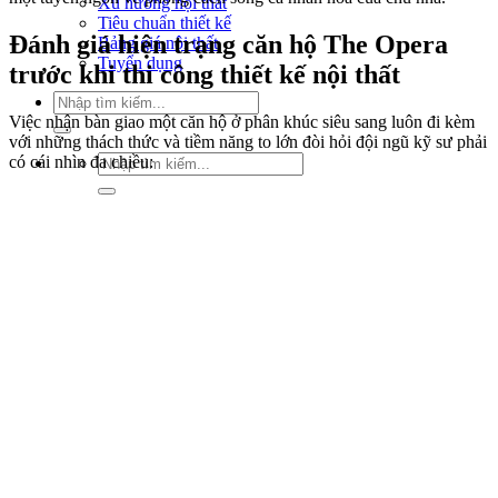
Xu hướng nội thất
Tiêu chuẩn thiết kế
Đánh giá hiện trạng căn hộ The Opera
Bảng giá nội thất
Tuyển dụng
trước khi thi công thiết kế nội thất
Tìm
kiếm:
Việc nhận bàn giao một căn hộ ở phân khúc siêu sang luôn đi kèm
với những thách thức và tiềm năng to lớn đòi hỏi đội ngũ kỹ sư phải
Tìm
có cái nhìn đa chiều:
kiếm: