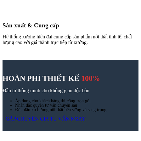
Thiết kế thi công nội thất
98A Bạch Đằng, Tân Sơn Hoà, TP.HCM
www.zenhomes.vn