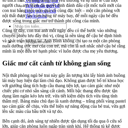
sở thích mới. Nhưng bằng tình yêu thương và sự tinh tế của một
Xu hướng nội thất
người cha, anh Bình đã quyết định đánh dấu cột mốc tuổi mới của
Tiêu chuẩn thiết kế
con trai bằng một món quà vô cùng đặc biệt – một căn phòng với
Bảng giá nội thất
nội thất được lấy cảm hứng từ máy bay, để mỗi ngày cậu bé đều
Tuyển dụng
được sống trong giấc mơ trở thành phi công của mình.
Tìm
Cũng từ đây, con trai anh mỗi ngày đều có thể bước vào những
kiếm:
chuyến phiêu lưu đầy thú vị, cũng là nền tảng để cậu bé định hình
và phát triển tương lai. Anh Bình không chỉ tạo ra một căn phòng
Tìm
nuôi dưỡng ước mơ của con trẻ, mà còn là nơi nhắc nhở cậu bé rằng
kiếm:
mình là một đứa trẻ hạnh phúc vì luôn được cha mẹ yêu thương.
Giấc mơ cất cánh từ không gian sống
Nội thất phòng ngủ bé trai này gây ấn tượng khi lấy hình ảnh buồng
lái máy bay hiện đại làm chủ đạo. Không gian được bố trí khoa học
với giường tầng tích hợp cầu thang tiện lợi, tạo cảm giác như một
chiếc phi cơ nhỏ sẵn sàng cất cánh. Mỗi bậc thang đều được tận
dụng làm ngăn kéo lưu trữ, vừa tiết kiệm diện tích vừa tăng tính
thẩm mỹ. Bảng màu chủ đạo là xanh dương – trắng phối vàng pastel
tạo cảm giác dễ chịu, vừa thể hiện sự năng động của bé trai, vừa gợi
lên sắc màu của bầu trời và tự do.
Bên cạnh đó, ánh sáng tự nhiên được tận dụng tối đa qua ô cửa sổ
lớn, giúp căn phòng luôn ngập tràn sinh khí. Hệ thống tủ kệ được