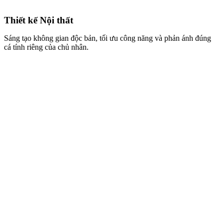
Thi công Trọn gói
Quy trình chuyên nghiệp, đảm bảo thực tế thi công giống bản vẽ 3D
đến 95% và đúng tiến độ cam kết.