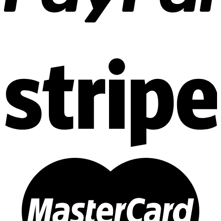
Thi công Nội thất Spa – Salon
Thi công Nội thất Condotel
Thi công Nội thất văn phòng
Thi công Nội thất showroom
Thi công Nội thất phòng gym
Thi công Nội thất nhà hàng
Công trình khác
Nội thất
Tủ bếp
Tủ quần áo
Cửa nội thất
Ốp tường trang trí
Sofa
Bàn thờ
Ngôi nhà thông minh
Vách ngăn phòng
Bàn làm việc
Sàn gỗ, ốp cầu thang
Giường ngủ
Bàn ghế ăn
Tủ tivi
Phụ kiện nội thất
Catalogue nội thất
Tin tức
Khuyến mãi