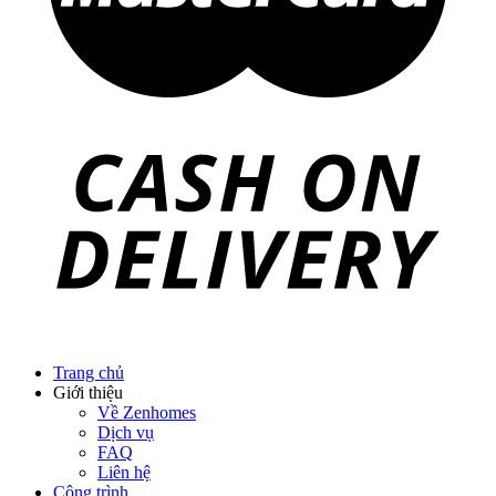
Blog nội thất
Giải pháp thi công
Xu hướng nội thất
Tiêu chuẩn thiết kế
Bảng giá nội thất
Tuyển dụng
Đăng nhập
Tên tài khoản hoặc địa chỉ email
*
Mật khẩu
*
Ghi nhớ mật khẩu
Đăng nhập
Quên mật khẩu?