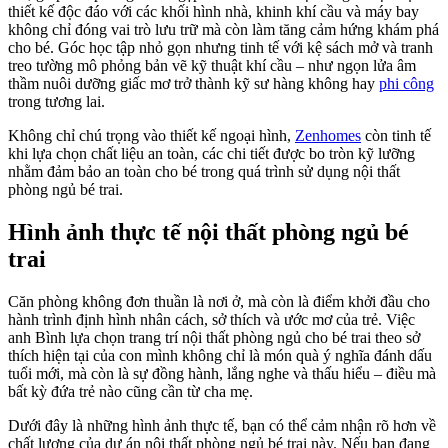
thiết kế độc đáo với các khối hình nhà, khinh khí cầu và máy bay
không chỉ đóng vai trò lưu trữ mà còn làm tăng cảm hứng khám phá
cho bé. Góc học tập nhỏ gọn nhưng tinh tế với kệ sách mở và tranh
treo tường mô phỏng bản vẽ kỹ thuật khí cầu – như ngọn lửa âm
thầm nuôi dưỡng giấc mơ trở thành kỹ sư hàng không hay
phi công
trong tương lai.
Không chỉ chú trọng vào thiết kế ngoại hình,
Zenhomes
còn tinh tế
khi lựa chọn chất liệu an toàn, các chi tiết được bo tròn kỹ lưỡng
nhằm đảm bảo an toàn cho bé trong quá trình sử dụng nội thất
phòng ngủ bé trai.
Hình ảnh thực tế nội thất phòng ngủ bé
trai
Căn phòng không đơn thuần là nơi ở, mà còn là điểm khởi đầu cho
hành trình định hình nhân cách, sở thích và ước mơ của trẻ. Việc
anh Bình lựa chọn trang trí nội thất phòng ngủ cho bé trai theo sở
thích hiện tại của con mình không chỉ là món quà ý nghĩa đánh dấu
tuổi mới, mà còn là sự đồng hành, lắng nghe và thấu hiểu – điều mà
bất kỳ đứa trẻ nào cũng cần từ cha mẹ.
Dưới đây là những hình ảnh thực tế, bạn có thể cảm nhận rõ hơn về
chất lượng của dự án nội thất phòng ngủ bé trai này. Nếu bạn đang