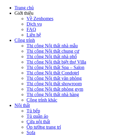
Trang chủ
Giới thiệu
Về Zenhomes
Dịch vụ
FAQ
Liên hệ
Công trình
Thi công Nội thất nhà mẫu
Thi công Nội thất chung cư
Thi công Nội thất nhà phố
Thi công Nội thất biệt thự Villa
Thi công Nội thất Spa – Salon
Thi công Nội thất Condotel
Thi công Nội thất văn phòng
Thi công Nội thất showroom
Thi công Nội thất phòng gym
Thi công Nội thất nhà hàng
Công trình khác
Nội thất
Tủ bếp
Tủ quần áo
Cửa nội thất
Ốp tường trang trí
Sofa