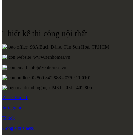
Thiết kế thi công nội thất
98A Bạch Đằng, Tân Sơn Hoà, TP.HCM
www.zenhomes.vn
info@zenhomes.vn
02866.845.888 - 079.211.0101
MST : 0311.405.866
Zalo
Official
Instagram
Tiktok
Google
business