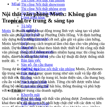
Thi công Nội thất văn phòng
Mô tả
Thi công Nội thất showroom
Thi công Nội thất phòng gym
Thi công Nội thất nhà hàng
Nội thất văn phòng Motix: Không gian
Công trình khác
Tropical trẻ trung & sáng tạo
Nội thất
Tủ bếp
Tủ quần áo
Motix
là doanh nghiệp hoạt động trong lĩnh vực sáng tạo và phát
Cửa nội thất
triển sản phẩm, đặt trụ sở tại Phường Diên Hồng. Với định hướng
Ốp tường trang trí
xây dựng môi trường làm việc cởi mở, gần gũi và giàu cảm hứng,
Sofa
Motix lựa chọn phong cách tropical làm chủ đạo cho văn phòng của
Bàn thờ
mình. Dự án được triển khai theo hình thức thiết kế thi công nội thất
Ngôi nhà thông minh
văn phòng, trong đó Zenhomes đảm nhiệm hạng mục thi công hoàn
Vách ngăn phòng
thiện, đảm bảo đúng bản vẽ và yêu cầu kỹ thuật đã được thống nhất
Bàn làm việc
trước đó.
Sàn gỗ, ốp cầu thang
Giường ngủ
Trong dự án
thiết kế thi công nội thất văn phòng
Motix, Zenhomes
Bàn ghế ăn
tập trung vào các hạng mục quan trọng như sản xuất và lắp đặt đồ
Tủ tivi
nội thất rời, thi công vách ốp trang trí, hoàn thiện sàn, cầu thang bay,
Phụ kiện nội thất
cửa ẩn và hệ vách ngăn nhôm kính. Từng chi tiết được triển khai
Catalogue nội thất
đồng bộ nhằm tạo nên tổng thể hài hòa, thông thoáng và phù hợp
Tin tức
với tinh thần trẻ trung của doanh nghiệp.
Khuyến mãi
Quá trình thiết kế thi công nội thất văn phòng được Zenhomes triển
Blog nội thất
khai theo tiến độ đã cam kết, phối hợp chặt chẽ với các đơn vị liên
Giải pháp thi công