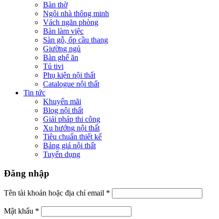
Bàn thờ
Ngôi nhà thông minh
Vách ngăn phòng
Bàn làm việc
Sàn gỗ, ốp cầu thang
Giường ngủ
Bàn ghế ăn
Tủ tivi
Phụ kiện nội thất
Catalogue nội thất
Tin tức
Khuyến mãi
Blog nội thất
Giải pháp thi công
Xu hướng nội thất
Tiêu chuẩn thiết kế
Bảng giá nội thất
Tuyển dụng
Đăng nhập
Tên tài khoản hoặc địa chỉ email
*
Mật khẩu
*