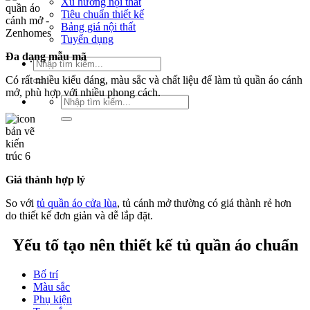
Xu hướng nội thất
Tiêu chuẩn thiết kế
Bảng giá nội thất
Tuyển dụng
Đa dạng mẫu mã
Tìm
kiếm:
Có rất nhiều kiểu dáng, màu sắc và chất liệu để làm tủ quần áo cánh
mở, phù hợp với nhiều phong cách.
Tìm
kiếm:
Giá thành hợp lý
So với
tủ quần áo cửa lùa
, tủ cánh mở thường có giá thành rẻ hơn
do thiết kế đơn giản và dễ lắp đặt.
Yếu tố tạo nên thiết kế tủ quần áo chuẩn
Bố trí
Màu sắc
Phụ kiện