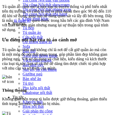
Thi công Nội thất văn phòng
Thi công Nội thất showroom
Tủ quần áo cánh mở là một loại tủ truyền thống và phổ biến nhất
Thi công Nội thất phòng gym
trên thị trường, có cánh tủ mở ra phía ngoài theo góc 90 độ đến 110
Thi công Nội thất nhà hàng
độ khi sử dụng, giúp bạn dễ dàng quan sát và lấy đồ bên trong. Đây
Công trình khác
là mẫu
tủ quần áo
quen thuộc trong hầu hết các gia đình Việt Nam
Nội thất
với thiết kế đơn giản nhưng mang lại sự thuận tiện trong quá trình
Tủ bếp
sử dụng.
Tủ quần áo
Cửa nội thất
Ưu điểm nổi bật của tủ áo cánh mở
Ốp tường trang trí
Sofa
Tủ quần áo cánh mở không chỉ là nơi để cất giữ quần áo mà còn
Bàn thờ
là một món đồ nội thất quan trọng, góp phần làm đẹp không gian
Ngôi nhà thông minh
phòng ngủ. Với sự đa dạng về chất liệu, kiểu dáng và kích thước
Vách ngăn phòng
của loại tủ này, bạn sẽ có thể dễ dàng tìm được chiếc tủ phù hợp
Bàn làm việc
với nhu cầu và sở thích của mình.
Sàn gỗ, ốp cầu thang
Giường ngủ
Bàn ghế ăn
Tủ tivi
Phụ kiện nội thất
Thông thoáng
Catalogue nội thất
Tin tức
Không gian bên trong tủ luôn được giữ thông thoáng, giảm thiểu
Khuyến mãi
tình trạng ẩm mốc, quần áo bị nhàu.
Blog nội thất
Giải pháp thi công