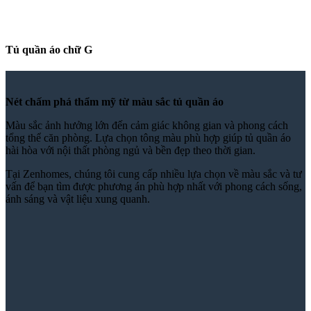
Tủ quần áo chữ G
Nét chấm phá thẩm mỹ từ màu sắc tủ quần áo
Màu sắc ảnh hưởng lớn đến cảm giác không gian và phong cách
tổng thể căn phòng. Lựa chọn tông màu phù hợp giúp tủ quần áo
hài hòa với nội thất phòng ngủ và bền đẹp theo thời gian.
Tại Zenhomes, chúng tôi cung cấp nhiều lựa chọn về màu sắc và tư
vấn để bạn tìm được phương án phù hợp nhất với phong cách sống,
ánh sáng và vật liệu xung quanh.