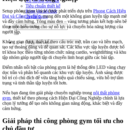
Xu hướng nội thất
Tiêu chuẩn thiết kế
Setup phòng gym Uncle được phát triển dựa trên
Phong Cách Hiện
Bảng giá nội thất
Đại và Công Nghiệp
, mang đến một không gian luyện tập mạnh mẽ
Tuyển dụng
và đầy cảm hứng. Tông màu đen – vàng tương phản kết hợp nền bê
Tìm
tông mộc biểu trưng cho sự nỗ lực và chuyển hóa năng lượng của
kiếm:
người tập.
Không gian được thiết kế theo cấu trúc mở, trần cao và liền mạch,
Tìm
tạo sự thoáng đãng và dễ quan sát. Các khu vực tập luyện được bố
kiếm:
trí khoa học theo từng nhóm chức năng cardio, weightlifting và khu
tập nhóm giúp người tập di chuyển linh hoạt giữa các bài tập.
Điểm nhấn nổi bật của phòng gym là hệ thống đèn LED vàng chạy
dọc trần và phân bố quanh các khu vực tập luyện. Ánh sáng được
bố trí có chủ đích để vừa tăng hiệu quả chiếu sáng, vừa hỗ trợ tâm
trạng và tinh thần tập luyện tốt hơn.
Nếu bạn đang tìm giải pháp chuyên nghiệp trong
nội thất phòng
gym
, thiết kế theo phong cách Hiện Đại Công Nghiệp chính là lựa
chọn lý tưởng để tạo nên không gian năng động, khác biệt và đầy
cảm hứng.
Giải pháp thi công phòng gym tối ưu cho
chủ đầu tư