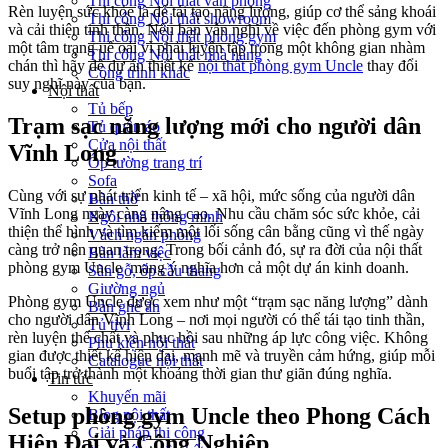
Thi công Nội thất văn phòng
Rèn luyện sức khỏe là để tái tạo năng lượng, giúp cơ thể sảng khoái
Thi công Nội thất showroom
và cải thiện tinh thần. Nếu bạn vẫn nghĩ về việc đến phòng gym với
Thi công Nội thất phòng gym
một tâm trạng uể oải vì phải luyện tập trong một không gian nhàm
Thi công Nội thất nhà hàng
chán thì hãy để dự án thiết kế
nội thất phòng gym Uncle
thay đổi
Công trình khác
suy nghĩ này của bạn.
Nội thất
Tủ bếp
Trạm sạc năng lượng mới cho người dân
Tủ quần áo
Cửa nội thất
Vĩnh Long
Ốp tường trang trí
Sofa
Cùng với sự phát triển kinh tế – xã hội, mức sống của người dân
Bàn thờ
Vĩnh Long
ngày càng nâng cao. Nhu cầu chăm sóc sức khỏe, cải
Ngôi nhà thông minh
thiện thể hình và tìm kiếm một lối sống cân bằng cũng vì thế ngày
Vách ngăn phòng
càng trở nên quan trọng. Trong bối cảnh đó, sự ra đời của
nội thất
Bàn làm việc
phòng gym Uncle
mang ý nghĩa hơn cả một dự án kinh doanh.
Sàn gỗ, ốp cầu thang
Giường ngủ
Phòng gym Uncle được xem như một “trạm sạc năng lượng” dành
Bàn ghế ăn
cho người dân Vĩnh Long – nơi mọi người có thể tái tạo tinh thần,
Tủ tivi
rèn luyện thể chất và phục hồi sau những áp lực công việc. Không
Phụ kiện nội thất
gian được thiết kế hiện đại, mạnh mẽ và truyền cảm hứng, giúp mỗi
Catalogue nội thất
buổi tập trở thành một khoảng thời gian thư giãn đúng nghĩa.
Tin tức
Khuyến mãi
Setup phòng gym Uncle theo Phong Cách
Blog nội thất
Giải pháp thi công
Hiện Đại và Công Nghiệp