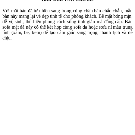
Bàn Sofa Flexi
Mẫu bàn trà sofa Flexi có thiết kế hiện đại với hộc kéo tiện dụng và
khung kim loại vững chắc. Sự kết hợp giữa mặt gỗ tự nhiên và chân
thép sơn tĩnh điện tạo cảm giác vừa ấm áp vừa mạnh mẽ. Flexi là
lựa chọn lý tưởng cho không gian phòng khách hiện đại hoặc
industrial, kết hợp cùng sofa da nâu hoặc sofa vải trơn màu trung
tính.