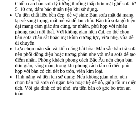
Đơn vị sản xuất bàn trà sofa uy tín
TP.HCM
Với xưởng sản xuất quy mô gần 1.000 m², Zenhomes tự hào là đơn
vị thiết kế và
thi công bàn trà sofa
theo yêu cầu uy tín tại TP.HCM.
Mỗi sản phẩm tại Zenhomes đều được thiết kế cá nhân hóa, đảm
bảo phù hợp với không gian và phong cách nội thất của từng gia
đình. Chúng tôi cam kết sử dụng chất liệu cao cấp, bền đẹp theo
thời gian, cùng mức giá thành hợp lý, giúp khách hàng dễ dàng sở
hữu một chiếc bàn sofa hiện đại, tinh tế và chuẩn phong cách sống
riêng.
Chúng tôi mang đến
dịch vụ
“một chạm” – giải pháp thiết kế &
thi công nội thất trọn gói,
từ ý tưởng ban đầu đến hoàn thiện và
bảo hành – bảo trì. Khách hàng chỉ cần làm việc với một đơn vị duy
nhất, sẽ tiết kiệm thời gian, chi phí, dễ dàng kiểm soát chất lượng
tổng thể cũng như tiến độ công trình.
Đặc biệt, Zenhomes chú trọng triển khai dịch vụ
thi công nội thất