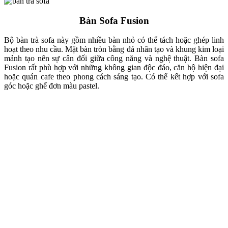
Bàn Sofa Fusion
Bộ bàn trà sofa này gồm nhiều bàn nhỏ có thể tách hoặc ghép linh
hoạt theo nhu cầu. Mặt bàn tròn bằng đá nhân tạo và khung kim loại
mảnh tạo nên sự cân đối giữa công năng và nghệ thuật. Bàn sofa
Fusion rất phù hợp với những không gian độc đáo, căn hộ hiện đại
hoặc quán cafe theo phong cách sáng tạo. Có thể kết hợp với sofa
góc hoặc ghế đơn màu pastel.
Bàn trà sofa Trisquare
Bàn sofa Trisquare gây ấn tượng với kiểu dáng vuông vức, nhỏ gọn
và điểm nhấn là các hộc lưu trữ nhỏ phía dưới. Mẫu bàn này phù
hợp với những ai yêu thích
phong cách minimalism (tối giản)
. Thiết
kế đơn giản, tập trung vào công năng khiến chiếc bàn này dễ dàng
phối cùng sofa góc L, đặc biệt là màu xanh hoặc ghi sáng, giúp tổng
thể căn phòng hài hòa, trẻ trung.