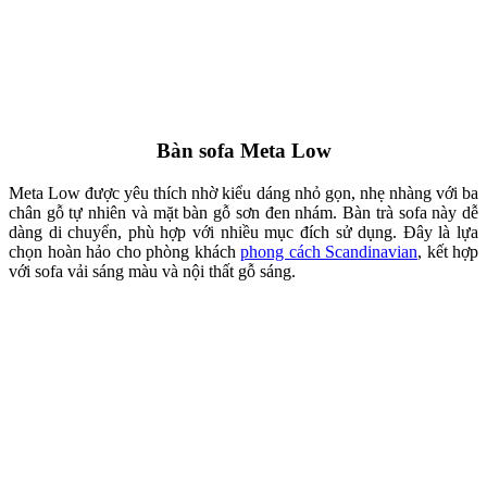
Bàn sofa Misa
Mẫu bàn trà sofa kính trong suốt với thiết kế hiện đại và bền bỉ theo
thời gian. Chất liệu kính giúp căn phòng trở nên rộng rãi và thoáng
đãng hơn. Đường nét bo cong mềm mại, thanh thoát và tinh tế, phù
hợp với các phòng khách nhỏ hoặc phong cách minimalism, kết hợp
cùng sofa đen, xám hoặc trắng.