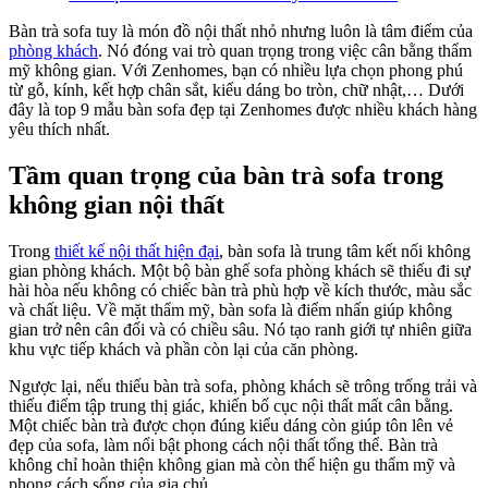
Bàn trà sofa tuy là món đồ nội thất nhỏ nhưng luôn là tâm điểm của
phòng khách
. Nó đóng vai trò quan trọng trong việc cân bằng thẩm
mỹ không gian. Với Zenhomes, bạn có nhiều lựa chọn phong phú
từ gỗ, kính, kết hợp chân sắt, kiểu dáng bo tròn, chữ nhật,… Dưới
đây là top 9 mẫu bàn sofa đẹp tại Zenhomes được nhiều khách hàng
yêu thích nhất.
Tầm quan trọng của bàn trà sofa trong
không gian nội thất
Trong
thiết kế nội thất hiện đại
, bàn sofa là trung tâm kết nối không
gian phòng khách. Một bộ bàn ghế sofa phòng khách sẽ thiếu đi sự
hài hòa nếu không có chiếc bàn trà phù hợp về kích thước, màu sắc
và chất liệu. Về mặt thẩm mỹ, bàn sofa là điểm nhấn giúp không
gian trở nên cân đối và có chiều sâu. Nó tạo ranh giới tự nhiên giữa
khu vực tiếp khách và phần còn lại của căn phòng.
Ngược lại, nếu thiếu bàn trà sofa, phòng khách sẽ trông trống trải và
thiếu điểm tập trung thị giác, khiến bố cục nội thất mất cân bằng.
Một chiếc bàn trà được chọn đúng kiểu dáng còn giúp tôn lên vẻ
đẹp của sofa, làm nổi bật phong cách nội thất tổng thể. Bàn trà
không chỉ hoàn thiện không gian mà còn thể hiện gu thẩm mỹ và
phong cách sống của gia chủ.