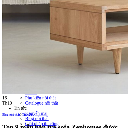
Thi công Nội thất văn phòng
Thi công Nội thất showroom
Thi công Nội thất phòng gym
Thi công Nội thất nhà hàng
Công trình khác
Nội thất
Tủ bếp
Tủ quần áo
Cửa nội thất
Ốp tường trang trí
Sofa
Bàn thờ
Ngôi nhà thông minh
Vách ngăn phòng
Bàn làm việc
Sàn gỗ, ốp cầu thang
Giường ngủ
Bàn ghế ăn
Tủ tivi
16
Phụ kiện nội thất
Th10
Catalogue nội thất
Tin tức
Khuyến mãi
Blog nội thất
,
Tin tức
Blog nội thất
Giải pháp thi công
Top 9 mẫu bàn trà sofa Zenhomes được