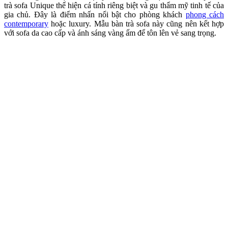
Bàn sofa Meta Low
Meta Low được yêu thích nhờ kiểu dáng nhỏ gọn, nhẹ nhàng với ba
chân gỗ tự nhiên và mặt bàn gỗ sơn đen nhám. Bàn trà sofa này dễ
dàng di chuyển, phù hợp với nhiều mục đích sử dụng. Đây là lựa
chọn hoàn hảo cho phòng khách
phong cách Scandinavian
, kết hợp
với sofa vải sáng màu và nội thất gỗ sáng.