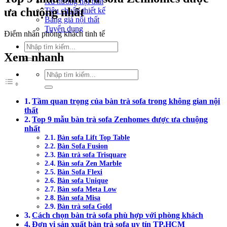
Xu hướng nội thất
ưa chuộng nhất
Tiêu chuẩn thiết kế
Bảng giá nội thất
Tuyển dụng
Điểm nhấn phòng khách tinh tế
Tìm
kiếm:
Xem nhanh
Tìm
kiếm:
Tầm quan trọng của bàn trà sofa trong không gian nội
thất
Top 9 mẫu bàn trà sofa Zenhomes được ưa chuộng
nhất
Bàn sofa Lift Top Table
Bàn Sofa Fusion
Bàn trà sofa Trisquare
Bàn sofa Zen Marble
Bàn Sofa Flexi
Bàn sofa Unique
Bàn sofa Meta Low
Bàn sofa Misa
Bàn trà sofa Gold
Cách chọn bàn trà sofa phù hợp với phòng khách
Đơn vị sản xuất bàn trà sofa uy tín TP.HCM