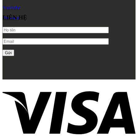
Trang chủ
Giới thiệu
Về Zenhomes
Dịch vụ
FAQ
Liên hệ
Công trình
Thi công Nội thất nhà mẫu
Thi công Nội thất chung cư