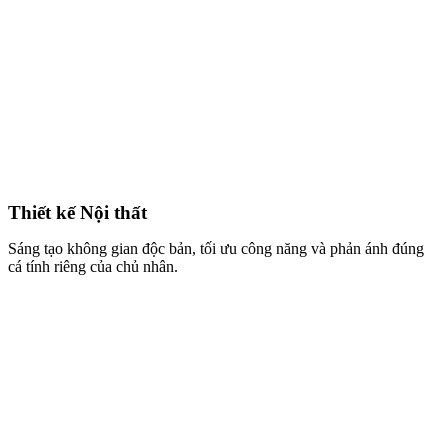
Thi công Trọn gói
Quy trình chuyên nghiệp, đảm bảo thực tế thi công giống bản vẽ 3D
đến 95% và đúng tiến độ cam kết.