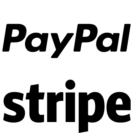
Thi công Nội thất nhà phố
Thi công Nội thất biệt thự Villa
Thi công Nội thất Spa – Salon
Thi công Nội thất Condotel
Thi công Nội thất văn phòng
Thi công Nội thất showroom
Thi công Nội thất phòng gym
Thi công Nội thất nhà hàng
Công trình khác
Nội thất
Tủ bếp
Tủ quần áo
Cửa nội thất
Ốp tường trang trí
Sofa
Bàn thờ
Ngôi nhà thông minh
Vách ngăn phòng
Bàn làm việc
Sàn gỗ, ốp cầu thang
Giường ngủ
Bàn ghế ăn
Tủ tivi
Phụ kiện nội thất
Catalogue nội thất