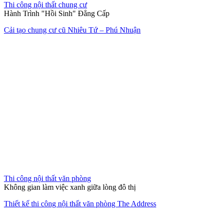
Thi công nội thất chung cư
Bản giao hưởng của sự tĩnh lặng và đẳng cấp Luxury.
Thi công thiết kế nội thất căn hộ The Opera Residence
Giải pháp không gian sống trọn
gói
Chúng tôi đồng hành cùng bạn từ ý tưởng sơ khai đến khi chìa khóa
trao tay, mang lại sự tiện nghi và thẩm mỹ bền vững.
XEM HỒ SƠ NĂNG LỰC