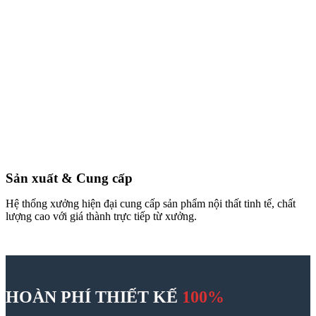
Thiết kế thi công nội thất
98A Bạch Đằng, Tân Sơn Hoà, TP.HCM