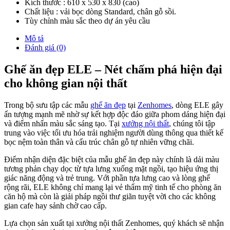
Kích thước : 610 x 530 x 830 (cao)
Chất liệu : vải bọc dòng Standard, chân gỗ sồi.
Tùy chỉnh màu sắc theo dự án yêu cầu
Mô tả
Đánh giá (0)
Ghế ăn đẹp ELE – Nét chấm phá hiện đại
cho không gian nội thất
Trong bộ sưu tập các mẫu
ghế ăn đẹp
tại
Zenhomes
, dòng ELE gây
ấn tượng mạnh mẽ nhờ sự kết hợp độc đáo giữa phom dáng hiện đại
và điểm nhấn màu sắc sáng tạo. Tại
xưởng nội thất
, chúng tôi tập
trung vào việc tối ưu hóa trải nghiệm người dùng thông qua thiết kế
bọc nệm toàn thân và cấu trúc chân gỗ tự nhiên vững chãi.
Điểm nhận diện đặc biệt của mẫu ghế ăn đẹp này chính là dải màu
tương phản chạy dọc từ tựa lưng xuống mặt ngồi, tạo hiệu ứng thị
giác năng động và trẻ trung. Với phần tựa lưng cao và lòng ghế
rộng rãi, ELE không chỉ mang lại vẻ thẩm mỹ tinh tế cho phòng ăn
căn hộ mà còn là giải pháp ngồi thư giãn tuyệt vời cho các không
gian cafe hay sảnh chờ cao cấp.
Lựa chọn sản xuất tại xưởng nội thất Zenhomes, quý khách sẽ nhận