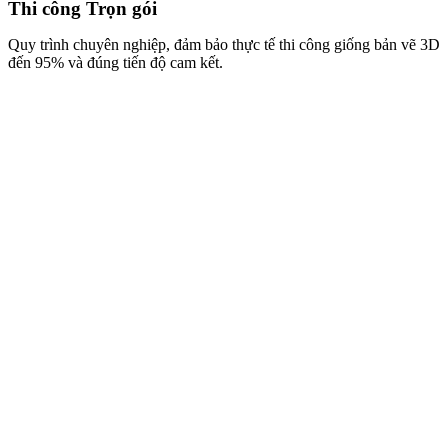
Sản xuất & Cung cấp
Hệ thống xưởng hiện đại cung cấp sản phẩm nội thất tinh tế, chất
lượng cao với giá thành trực tiếp từ xưởng.
HOÀN PHÍ THIẾT KẾ
100%
Đầu tư thông minh cho không gian độc bản
Áp dụng cho khách hàng thi công trọn gói
Nhận đặc quyền tư vấn chuyên sâu
Đón đầu xu hướng nội thất bền vững và sang trọng.
GẶP CHUYÊN GIA TƯ VẤN NGAY