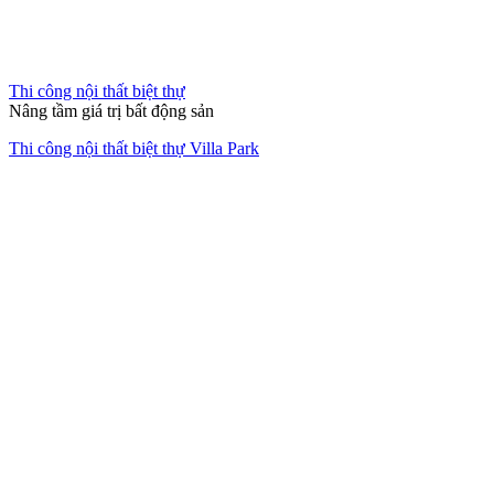
Hết hàng
Thi công nội thất nhà mẫu
Làn gió mới tinh khôi
Nội thất căn hộ 2 phòng ngủ chung cư quận 2 Thảo Điền