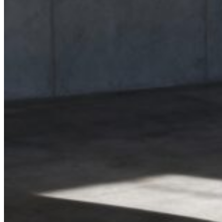
Thi công Nội thất văn phòng
Thi công Nội thất showroom
Thi công Nội thất phòng gym
Thi công Nội thất nhà hàng
Công trình khác
Nội thất
Tủ bếp
Tủ quần áo
Cửa nội thất
Ốp tường trang trí
Sofa
Bàn thờ
Ngôi nhà thông minh
Vách ngăn phòng
Bàn làm việc
Sàn gỗ, ốp cầu thang
Giường ngủ
Bàn ghế ăn
Tủ tivi
Phụ kiện nội thất
Catalogue nội thất
Tin tức
Khuyến mãi
Blog nội thất
Giải pháp thi công