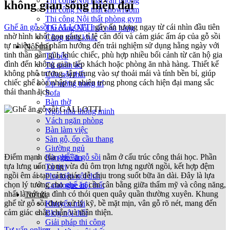
Thi công Nội thất văn phòng
không gian sống hiện đại
Thi công Nội thất showroom
Thi công Nội thất phòng gym
Ghế ăn gỗ sồi GALLOTTI
gây ấn tượng ngay từ cái nhìn đầu tiên
Thi công Nội thất nhà hàng
nhờ hình khối gọn gàng, tỉ lệ cân đối và cảm giác ấm áp của gỗ sồi
Công trình khác
tự nhiên. Sản phẩm hướng đến trải nghiệm sử dụng hằng ngày với
Nội thất
tinh thần gần gũi, khúc chiếc, phù hợp nhiều bối cảnh từ căn hộ gia
Tủ bếp
đình đến không gian tiếp khách hoặc phòng ăn nhà hàng. Thiết kế
Tủ quần áo
không phô trương, tập trung vào sự thoải mái và tính bền bỉ, giúp
Cửa nội thất
chiếc ghế hòa nhập tự nhiên trong phong cách hiện đại mang sắc
Ốp tường trang trí
thái thanh lịch.
Sofa
Bàn thờ
Ngôi nhà thông minh
Vách ngăn phòng
Bàn làm việc
Sàn gỗ, ốp cầu thang
Giường ngủ
Điểm mạnh của
ghế ăn gỗ sồi
nằm ở cấu trúc công thái học. Phần
Bàn ghế ăn
tựa lưng uốn cong vừa đủ ôm trọn lưng người ngồi, kết hợp đệm
Tủ tivi
ngồi êm ái tạo cảm giác dễ chịu trong suốt bữa ăn dài. Đây là lựa
Phụ kiện nội thất
chọn lý tưởng cho
ghế ăn
cần cân bằng giữa thẩm mỹ và công năng,
Catalogue nội thất
nhất là với gia đình có thói quen quây quần thường xuyên. Khung
Tin tức
ghế từ gỗ sồi được xử lý kỹ, bề mặt mịn, vân gỗ rõ nét, mang đến
Khuyến mãi
cảm giác chắc chắn và thân thiện.
Blog nội thất
Giải pháp thi công
Tư vấn online