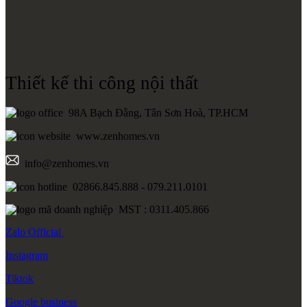
Thiết kế thi công nội thất
98A Bạch Đằng, Tân Sơn Hoà, TP.HCM
www.zenhomes.vn
info@zenhomes.vn
02866.845.888 - 079.211.0101
MST : 0311.405.866
Zalo
Official
Instagram
Tiktok
Google
business