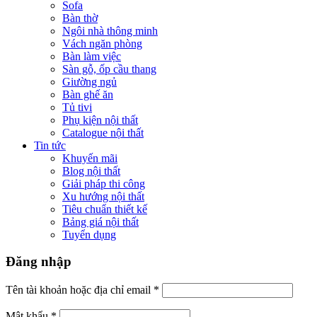
Sofa
Bàn thờ
Ngôi nhà thông minh
Vách ngăn phòng
Bàn làm việc
Sàn gỗ, ốp cầu thang
Giường ngủ
Bàn ghế ăn
Tủ tivi
Phụ kiện nội thất
Catalogue nội thất
Tin tức
Khuyến mãi
Blog nội thất
Giải pháp thi công
Xu hướng nội thất
Tiêu chuẩn thiết kế
Bảng giá nội thất
Tuyển dụng
Đăng nhập
Tên tài khoản hoặc địa chỉ email
*
Mật khẩu
*