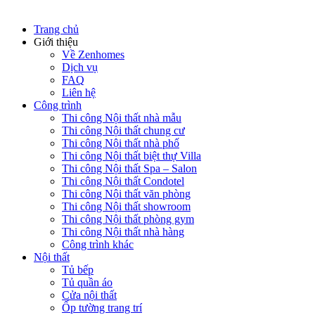
Trang chủ
Giới thiệu
Về Zenhomes
Dịch vụ
FAQ
Liên hệ
Công trình
Thi công Nội thất nhà mẫu
Thi công Nội thất chung cư
Thi công Nội thất nhà phố
Thi công Nội thất biệt thự Villa
Thi công Nội thất Spa – Salon
Thi công Nội thất Condotel
Thi công Nội thất văn phòng
Thi công Nội thất showroom
Thi công Nội thất phòng gym
Thi công Nội thất nhà hàng
Công trình khác
Nội thất
Tủ bếp
Tủ quần áo
Cửa nội thất
Ốp tường trang trí