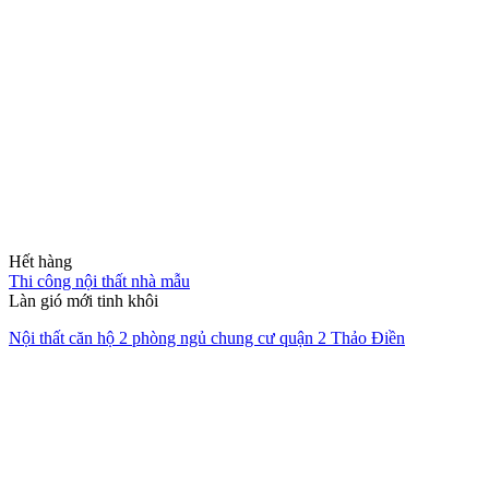
Hết hàng
Thi công nội thất nhà mẫu
Làn gió mới tinh khôi
Nội thất căn hộ 2 phòng ngủ chung cư quận 2 Thảo Điền