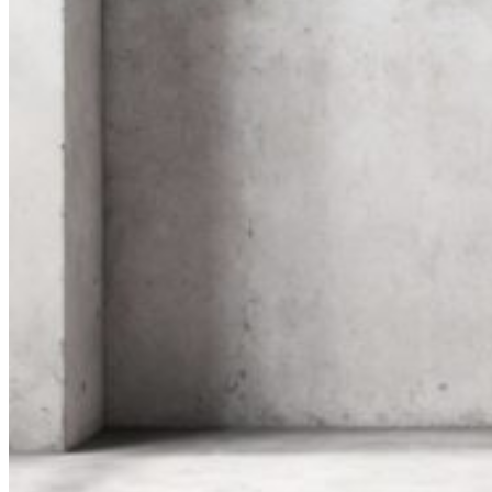
Thi công Nội thất văn phòng
Thi công Nội thất showroom
Thi công Nội thất phòng gym
Thi công Nội thất nhà hàng
Công trình khác
Nội thất
Tủ bếp
Tủ quần áo
Cửa nội thất
Ốp tường trang trí
Sofa
Bàn thờ
Ngôi nhà thông minh
Vách ngăn phòng
Bàn làm việc
Sàn gỗ, ốp cầu thang
Giường ngủ
Bàn ghế ăn
Tủ tivi
Phụ kiện nội thất
Catalogue nội thất
Tin tức
Khuyến mãi
Blog nội thất
Giải pháp thi công