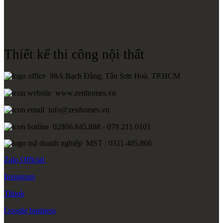
Thiết kế thi công nội thất
98A Bạch Đằng, Tân Sơn Hoà, TP.HCM
www.zenhomes.vn
info@zenhomes.vn
02866.845.888 - 079.211.0101
MST : 0311.405.866
Zalo
Official
Instagram
Tiktok
Google
business