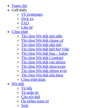
Trang chủ
Giới thiệu
Về Zenhomes
Dịch vụ
FAQ
Liên hệ
Công trình
Thi công Nội thất nhà mẫu
Thi công Nội thất chung cư
Thi công Nội thất nhà phố
Thi công Nội thất biệt thự Villa
Thi công Nội thất Spa – Salon
Thi công Nội thất Condotel
Thi công Nội thất văn phòng
Thi công Nội thất showroom
Thi công Nội thất phòng gym
Thi công Nội thất nhà hàng
Công trình khác
Nội thất
Tủ bếp
Tủ quần áo
Cửa nội thất
Ốp tường trang trí
Sofa