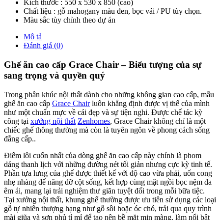
Kích thước : 550 x 530 x 850 (cao)
Chất liệu : gỗ mahogany màu đen, bọc vải / PU tùy chọn.
Màu sắc tùy chỉnh theo dự án
Mô tả
Đánh giá (0)
Ghế ăn cao cấp Grace Chair – Biểu tượng của sự
sang trọng và quyền quý
Trong phân khúc nội thất dành cho những không gian cao cấp, mẫu
ghế ăn cao cấp
Grace Chair
luôn khẳng định được vị thế của mình
như một chuẩn mực về cái đẹp và sự tiện nghi. Được chế tác kỳ
công tại
xưởng nội thất
Zenhomes
, Grace Chair không chỉ là một
chiếc ghế thông thường mà còn là tuyên ngôn về phong cách sống
đẳng cấp..
Điểm lôi cuốn nhất của dòng ghế ăn cao cấp này chính là phom
dáng thanh lịch với những đường nét tối giản nhưng cực kỳ tinh tế.
Phần tựa lưng của ghế được thiết kế với độ cao vừa phải, uốn cong
nhẹ nhàng để nâng đỡ cột sống, kết hợp cùng mặt ngồi bọc nệm da
êm ái, mang lại trải nghiệm thư giãn tuyệt đối trong mỗi bữa tiệc.
Tại xưởng nội thất, khung ghế thường được ưu tiên sử dụng các loại
gỗ tự nhiên thượng hạng như gỗ sồi hoặc óc chó, trải qua quy trình
mài giũa và sơn phủ tỉ mỉ để tạo nên bề mặt mịn màng, làm nổi bật