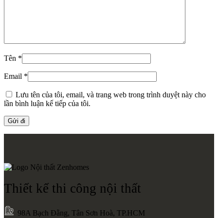
Thiết kế thi công nội thất
98A Bạch Đằng, Tân Sơn Hoà, TP.HCM
www.zenhomes.vn
info@zenhomes.vn
02866.845.888 - 079.211.0101
MST : 0311.405.866
Zalo
Official
Instagram
Tiktok
Google
business