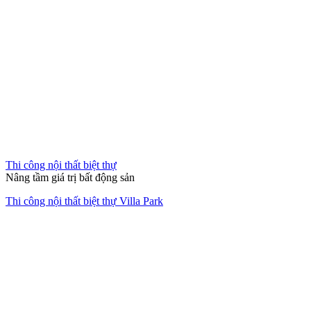
Thi công nội thất biệt thự Villa Park
Thi công nội thất chung cư
Hành Trình "Hồi Sinh" Đẳng Cấp
Cải tạo chung cư cũ Nhiêu Tứ – Phú Nhuận