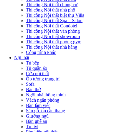
Sofa
Bàn thờ
Ngôi nhà thông minh
Vách ngăn phòng
Bàn làm việc
Sàn gỗ, ốp cầu thang
Giường ngủ
Bàn ghế ăn
Tủ tivi
Phụ kiện nội thất
Catalogue nội thất
Tin tức
Khuyến mãi
Blog nội thất
Giải pháp thi công
Xu hướng nội thất
Tiêu chuẩn thiết kế
Bảng giá nội thất
Tuyển dụng
Đăng nhập
Tên tài khoản hoặc địa chỉ email
*