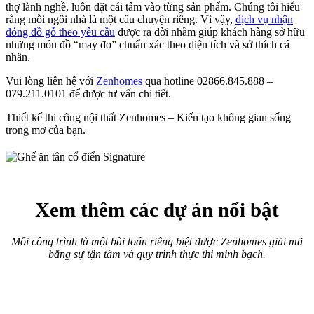
thợ lành nghề, luôn đặt cái tâm vào từng sản phẩm. Chúng tôi hiểu
rằng mỗi ngôi nhà là một câu chuyện riêng. Vì vậy,
dịch vụ nhận
đóng đồ gỗ theo yêu cầu
được ra đời nhằm giúp khách hàng sở hữu
những món đồ “may đo” chuẩn xác theo diện tích và sở thích cá
nhân.
Vui lòng liên hệ với
Zenhomes
qua hotline 02866.845.888 –
079.211.0101 để được tư vấn chi tiết.
Thiết kế thi công nội thất Zenhomes – Kiến tạo không gian sống
trong mơ của bạn.
Xem thêm các dự án nổi bật
Mỗi công trình là một bài toán riêng biệt được Zenhomes giải mã
bằng sự tận tâm và quy trình thực thi minh bạch.
Thi công nội thất biệt thự
Nâng tầm giá trị bất động sản