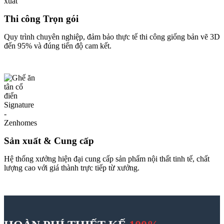
Sản xuất & Cung cấp
Hệ thống xưởng hiện đại cung cấp sản phẩm nội thất tinh tế, chất
lượng cao với giá thành trực tiếp từ xưởng.
HOÀN PHÍ THIẾT KẾ
100%
Đầu tư thông minh cho không gian độc bản
Áp dụng cho khách hàng thi công trọn gói
Nhận đặc quyền tư vấn chuyên sâu
Đón đầu xu hướng nội thất bền vững và sang trọng.
GẶP CHUYÊN GIA TƯ VẤN NGAY
Đánh giá
Chưa có đánh giá nào.