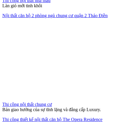
Thi công nội thất chung cư
Bản giao hưởng của sự tĩnh lặng và đẳng cấp Luxury.
Thi công thiết kế nội thất căn hộ The Opera Residence
Giải pháp không gian sống trọn
gói
Chúng tôi đồng hành cùng bạn từ ý tưởng sơ khai đến khi chìa khóa
trao tay, mang lại sự tiện nghi và thẩm mỹ bền vững.
XEM HỒ SƠ NĂNG LỰC