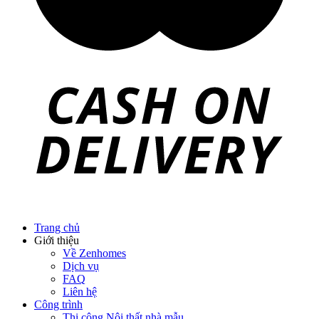
Trang chủ
Giới thiệu
Về Zenhomes
Dịch vụ
FAQ
Liên hệ
Công trình
Thi công Nội thất nhà mẫu
Thi công Nội thất chung cư
Thi công Nội thất nhà phố
Thi công Nội thất biệt thự Villa
Thi công Nội thất Spa – Salon
Thi công Nội thất Condotel
Thi công Nội thất văn phòng
Thi công Nội thất showroom
Thi công Nội thất phòng gym
Thi công Nội thất nhà hàng
Công trình khác
Nội thất
Tủ bếp
Tủ quần áo
Cửa nội thất
Ốp tường trang trí