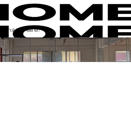
 hay “cái bẫy” đầu tư?