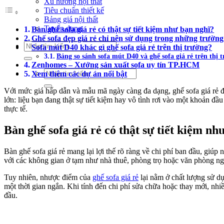
Xu hướng nội thất
Tiêu chuẩn thiết kế
Bảng giá nội thất
Tuyển dụng
Bàn ghế sofa giá rẻ có thật sự tiết kiệm như bạn nghĩ?
Ghế sofa đẹp giá rẻ chỉ nên sử dụng trong những trườn
Tìm
Sofa mút D40 khác gì ghế sofa giả rẻ trên thị trường?
kiếm:
Bảng so sánh sofa mút D40 và ghế sofa giá rẻ trên thị 
Zenhomes – Xưởng sản xuất sofa uy tín TP.HCM
Tìm
Xem thêm các dự án nổi bật
kiếm:
Với mức giá hấp dẫn và mẫu mã ngày càng đa dạng, ghế sofa giá rẻ đan
lớn: liệu bạn đang thật sự tiết kiệm hay vô tình rơi vào một khoản đ
thực tế.
Bàn ghế sofa giá rẻ có thật sự tiết kiệm nh
Bàn ghế sofa giá rẻ mang lại lợi thế rõ ràng về chi phí ban đầu, giú
với các không gian ở tạm như nhà thuê, phòng trọ hoặc văn phòng n
Tuy nhiên, nhược điểm của
ghế sofa giá rẻ
lại nằm ở chất lượng sử d
một thời gian ngắn. Khi tính đến chi phí sửa chữa hoặc thay mới, nhiề
đầu.