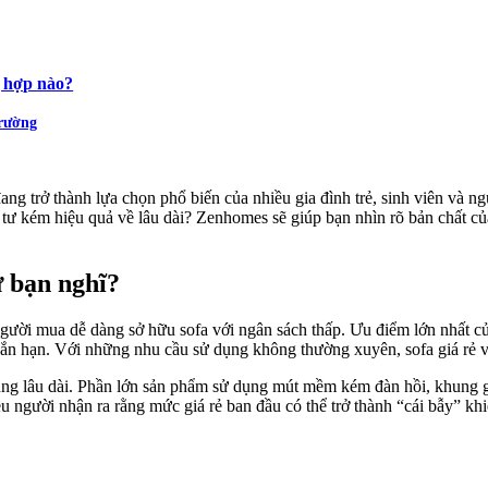
g hợp nào?
trường
g trở thành lựa chọn phổ biến của nhiều gia đình trẻ, sinh viên và ngư
ầu tư kém hiệu quả về lâu dài? Zenhomes sẽ giúp bạn nhìn rõ bản chất c
ư bạn nghĩ?
p người mua dễ dàng sở hữu sofa với ngân sách thấp. Ưu điểm lớn nhất 
gắn hạn. Với những nhu cầu sử dụng không thường xuyên, sofa giá rẻ v
ụng lâu dài. Phần lớn sản phẩm sử dụng mút mềm kém đàn hồi, khung gỗ
u người nhận ra rằng mức giá rẻ ban đầu có thể trở thành “cái bẫy” khi