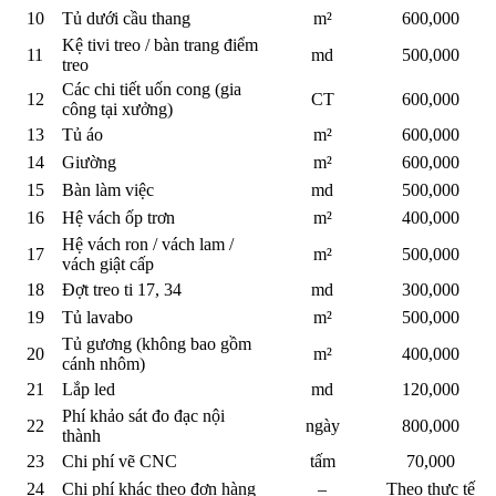
23
Chi phí vẽ CNC
tấm
70,000
24
Chi phí khác theo đơn hàng
–
Theo thực tế
FAQ – Câu hỏi thường gặp
Thầu khoán lắp đặt nội thất khác gì so với thiết kế thi công trọn
gói?
Thầu khoán lắp đặt chỉ tập trung vào khâu thi công và lắp đặt theo
bản vẽ có sẵn, không bao gồm phần thiết kế. Trong khi đó, thiết kế
thi công trọn gói bao gồm cả khâu sáng tạo, lên ý tưởng và thi công
hoàn thiện.
Làm sao để kiểm tra chất lượng thợ lắp đặt nội thất?
Bạn có thể xem hình ảnh dự án nhà thầu nội thất Zenhomes đã thực
hiện hoặc trực tiếp đến công trình đang thi công để quan sát tay
nghề, độ tinh tế và quy trình làm việc.
Thầu khoán lắp đặt nội thất có nhận chung cư nhỏ không?
Có. Zenhomes nhận lắp đặt nội thất cho mọi quy mô, từ căn hộ
studio, chung cư mini đến nhà phố hoặc biệt thự lớn, tùy theo nhu
cầu của khách hàng.