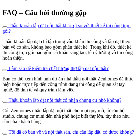
Tôi đã có bản vẽ và nội thất sẵn, chỉ cần lắp đặt, có được không?
Hoàn toàn được. Zenhomes cung cấp dịch vụ lắp đặt riêng, đảm bảo
sản phẩm được lắp đúng kỹ thuật, đúng vị trí và hoàn thiện tinh tế.
Có hỗ trợ tháo dỡ hoặc lắp đặt lại khi chuyển nhà không?
Có. Zenhomes hỗ trợ tháo dỡ, vận chuyển và lắp đặt lại nội thất cho
khách hàng khi cần di chuyển sang địa điểm mới.
Có bảo hành cho hạng mục lắp đặt không?
Có. Tất cả hạng mục lắp đặt của Zenhomes đều được bảo hành theo
chính sách cam kết trong hợp đồng, giúp khách hàng yên tâm sử
dụng lâu dài
Nhà thầu nội thất uy tín Zenhomes
Nếu bạn đang tìm kiếm
nhà thầu nội thất uy tín
tại TP.HCM,
Zenhomes chính là lựa chọn đáng tin cậy. Chúng tôi sở hữu đội ngũ
thợ lành nghề, quy trình thi công minh bạch, và đặc biệt là xưởng
sản xuất nội thất riêng được trang bị công nghệ
lắp đặt nội thất CNC
tiên tiến. Zenhomes cam kết mang đến giải pháp lắp đặt nội thất trọn
gói, bền đẹp và đúng tiến độ cho mọi công trình. Chúng tôi luôn đặt