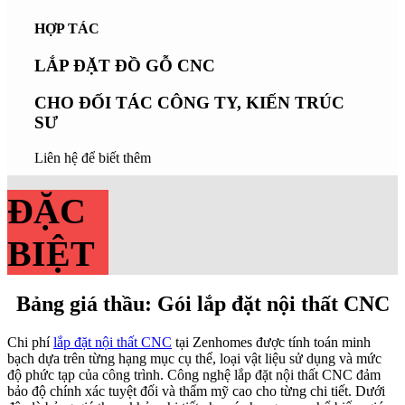
độ phức tạp của công trình. Công nghệ lắp đặt nội thất CNC đảm
bảo độ chính xác tuyệt đối và thẩm mỹ cao cho từng chi tiết. Dưới
đây là bảng giá tham khảo chi tiết cho các hạng mục phổ biến, giúp
khách hàng dễ dàng hình dung và dự toán chi phí trước khi triển
khai. Để có báo giá chính xác nhất cho công trình của bạn, vui lòng
liên hệ trực tiếp số hotline 079.211.0101.
Đơn vị
Đơn giá
STT
Hạng mục lắp đặt
(ĐVT)
(VNĐ)
Tủ bếp trên cao < 900mm (1
1
md
600,000
module)
Tủ bếp trên cao > 900mm (1
2
md
700,000
module)
3
Tủ bếp dưới
md
600,000
4
Đảo bếp
md
600,000
Tủ bao che tủ lạnh / tủ đồ
5
m²
600,000
khô
6
Tủ giày
m²
700,000
7
Bệ ngồi (bay window)
md
400,000
Tủ trang trí không cánh / kệ
8
m²
400,000