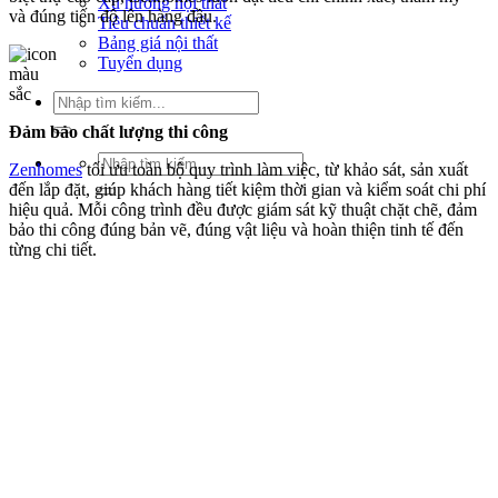
Xu hướng nội thất
và đúng tiến độ lên hàng đầu.
Tiêu chuẩn thiết kế
Bảng giá nội thất
Tuyển dụng
Tìm
kiếm:
Đảm bảo chất lượng thi công
Tìm
Zenhomes
tối ưu toàn bộ quy trình làm việc, từ khảo sát, sản xuất
kiếm:
đến lắp đặt, giúp khách hàng tiết kiệm thời gian và kiểm soát chi phí
hiệu quả. Mỗi công trình đều được giám sát kỹ thuật chặt chẽ, đảm
bảo thi công đúng bản vẽ, đúng vật liệu và hoàn thiện tinh tế đến
từng chi tiết.
Quy trình minh bạch, rõ ràng
Mọi hạng mục đều có hợp đồng, báo giá và tiến độ thi công cụ thể.
Zenhomes cam kết hạn chế phát sinh chi phí ngoài dự kiến và cung
cấp đầy đủ chế độ bảo hành, bảo trì sau khi bàn giao. Điều này giúp