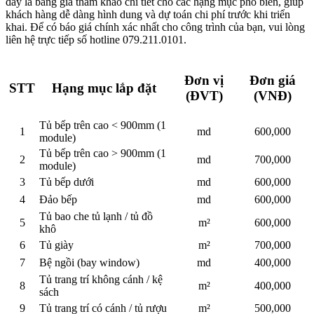
sách
9
Tủ trang trí có cánh / tủ rượu
m²
500,000
10
Tủ dưới cầu thang
m²
600,000
Kệ tivi treo / bàn trang điểm
11
md
500,000
treo
Các chi tiết uốn cong (gia
12
CT
600,000
công tại xưởng)
13
Tủ áo
m²
600,000
14
Giường
m²
600,000
15
Bàn làm việc
md
500,000
16
Hệ vách ốp trơn
m²
400,000
Hệ vách ron / vách lam /
17
m²
500,000
vách giật cấp
18
Đợt treo ti 17, 34
md
300,000
19
Tủ lavabo
m²
500,000
Tủ gương (không bao gồm
20
m²
400,000
cánh nhôm)
21
Lắp led
md
120,000
Phí khảo sát đo đạc nội
22
ngày
800,000
thành