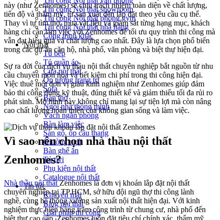
Thi công Nội thất văn phòng
này (như Zenhomes) sẽ chịu trách nhiệm toàn diện về chất lượng,
Thi công Nội thất showroom
tiến độ và thẩm mỹ, từ sản xuất đến lắp đặt theo yêu cầu cụ thể.
Thi công Nội thất phòng gym
Thay vì tự tìm thợ, mua vật liệu và giám sát từng hạng mục, khách
Thi công Nội thất nhà hàng
hàng chỉ cần làm việc với Zenhomes để tối ưu quy trình thi công mà
Công trình khác
vẫn đạt hiệu quả và chất lượng cao nhất. Đây là lựa chọn phổ biến
Nội thất
trong các dự án căn hộ, nhà phố, văn phòng và biệt thự hiện đại.
Tủ bếp
Tủ quần áo
Sự ra đời của dịch vụ thầu nội thất chuyên nghiệp bắt nguồn từ nhu
Cửa nội thất
cầu chuyên môn hóa và tiết kiệm chi phí trong thi công hiện đại.
Ốp tường trang trí
Việc thuê một đơn vị giàu kinh nghiệm như Zenhomes giúp đảm
Sofa
bảo thi công đúng kỹ thuật, đúng thiết kế và giảm thiểu tối đa rủi ro
Bàn thờ
phát sinh. Mô hình này không chỉ mang lại sự tiện lợi mà còn nâng
Ngôi nhà thông minh
cao chất lượng hoàn thiện của không gian sống và làm việc.
Vách ngăn phòng
Bàn làm việc
Sàn gỗ, ốp cầu thang
Vì sao nên chọn nhà thầu nội thất
Giường ngủ
Bàn ghế ăn
Zenhomes?
Tủ tivi
Phụ kiện nội thất
Catalogue nội thất
Nhà thầu nội thất
Zenhomes là đơn vị khoán lắp đặt nội thất
Tin tức
chuyên nghiệp tại TP.HCM, sở hữu đội ngũ thợ thi công lành
Khuyến mãi
nghề, cùng hệ thống xưởng sản xuất nội thất hiện đại. Với kinh
Blog nội thất
nghiệm thực hiện hàng trăm công trình từ chung cư, nhà phố đến
Giải pháp thi công
biệt thự cao cấp, Zenhomes luôn đặt tiêu chí chính xác, thẩm mỹ