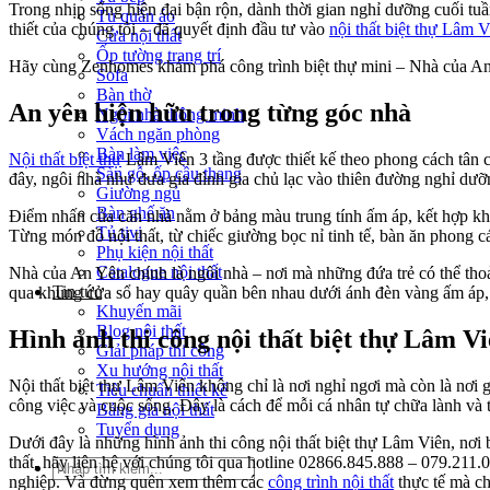
Trong nhịp sống hiện đại bận rộn, dành thời gian nghỉ dưỡng cuối tuầ
Tủ quần áo
thiết của chúng tôi – đã quyết định đầu tư vào
nội thất biệt thự Lâm V
Cửa nội thất
Ốp tường trang trí
Hãy cùng Zenhomes khám phá công trình biệt thự mini – Nhà của A
Sofa
Bàn thờ
An yên hiện hữu trong từng góc nhà
Ngôi nhà thông minh
Vách ngăn phòng
Bàn làm việc
Nội thất biệt thự
Lâm Viên 3 tầng được thiết kế theo phong cách tân c
Sàn gỗ, ốp cầu thang
đây, ngôi nhà như đưa gia đình gia chủ lạc vào thiên đường nghỉ dưỡ
Giường ngủ
Bàn ghế ăn
Điểm nhấn của căn nhà nằm ở bảng màu trung tính ấm áp, kết hợp khéo
Tủ tivi
Từng món đồ nội thất, từ chiếc giường bọc nỉ tinh tế, bàn ăn phong c
Phụ kiện nội thất
Catalogue nội thất
Nhà của An Yên chính là ngôi nhà – nơi mà những đứa trẻ có thể tho
Tin tức
qua khung cửa sổ hay quây quần bên nhau dưới ánh đèn vàng ấm áp, 
Khuyến mãi
Blog nội thất
Hình ảnh thi công nội thất biệt thự Lâm V
Giải pháp thi công
Xu hướng nội thất
Nội thất biệt thự Lâm Viên không chỉ là nơi nghỉ ngơi mà còn là nơi
Tiêu chuẩn thiết kế
công việc và cuộc sống. Đây là cách để mỗi cá nhân tự chữa lành và
Bảng giá nội thất
Tuyển dụng
Dưới đây là những hình ảnh thi công nội thất biệt thự Lâm Viên, nơi 
thất, hãy liên hệ với chúng tôi qua hotline 02866.845.888 – 079.211.0
Tìm
nghiệp. Và đừng quên xem thêm các
công trình nội thất
thực tế mà ch
kiếm: