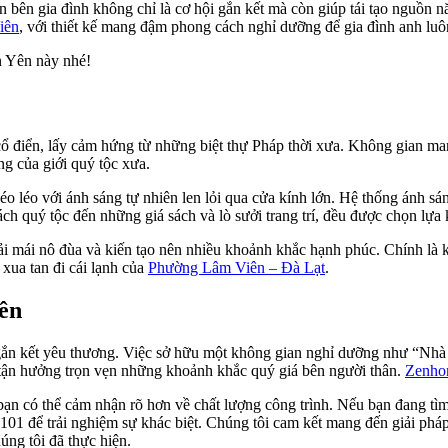
n bên gia đình không chỉ là cơ hội gắn kết mà còn giúp tái tạo nguồn 
iên
, với thiết kế mang đậm phong cách nghỉ dưỡng để gia đình anh lu
n Yên này nhé!
ổ điển, lấy cảm hứng từ những biệt thự Pháp thời xưa. Không gian mang
ng của giới quý tộc xưa.
 léo với ánh sáng tự nhiên len lỏi qua cửa kính lớn. Hệ thống ánh sán
ách quý tộc đến những giá sách và lò sưởi trang trí, đều được chọn lựa
ải mái nô đùa và kiến tạo nên nhiều khoảnh khắc hạnh phúc. Chính là 
xua tan đi cái lạnh của
Phường Lâm Viên – Đà Lạt
.
iên
 gắn kết yêu thương. Việc sở hữu một không gian nghỉ dưỡng như “Nhà 
 tận hưởng trọn vẹn những khoảnh khắc quý giá bên người thân.
Zenho
bạn có thể cảm nhận rõ hơn về chất lượng công trình. Nếu bạn đang tìm k
101 để trải nghiệm sự khác biệt. Chúng tôi cam kết mang đến giải pháp 
úng tôi đã thực hiện.