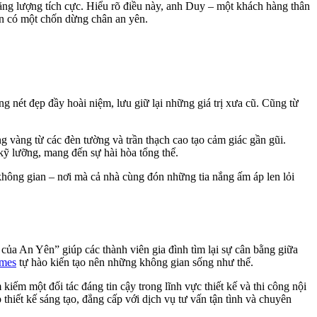
năng lượng tích cực. Hiểu rõ điều này, anh Duy – một khách hàng thân
ôn có một chốn dừng chân an yên.
 nét đẹp đầy hoài niệm, lưu giữ lại những giá trị xưa cũ. Cũng từ
g vàng từ các đèn tường và trần thạch cao tạo cảm giác gần gũi.
 kỹ lưỡng, mang đến sự hài hòa tổng thể.
không gian – nơi mà cả nhà cùng đón những tia nắng ấm áp len lỏi
của An Yên” giúp các thành viên gia đình tìm lại sự cân bằng giữa
mes
tự hào kiến tạo nên những không gian sống như thế.
iếm một đối tác đáng tin cậy trong lĩnh vực thiết kế và thi công nội
thiết kế sáng tạo, đẳng cấp với dịch vụ tư vấn tận tình và chuyên