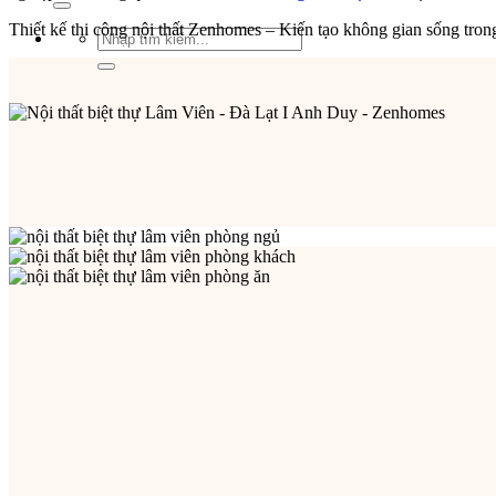
Thiết kế thi công nội thất Zenhomes – Kiến tạo không gian sống tron
Tìm
kiếm: