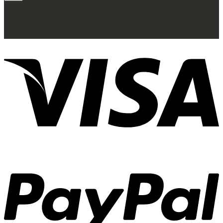
Cửa nội thất
Ốp tường trang trí
Sofa
Bàn thờ
Ngôi nhà thông minh
Vách ngăn phòng
Bàn làm việc
Sàn gỗ, ốp cầu thang
Giường ngủ
Bàn ghế ăn
Tủ tivi
Phụ kiện nội thất
Catalogue nội thất
Tin tức
Khuyến mãi
Blog nội thất
Giải pháp thi công
Xu hướng nội thất
Tiêu chuẩn thiết kế
Bảng giá nội thất
Tuyển dụng
Đăng nhập
Tên tài khoản hoặc địa chỉ email
*