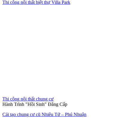
Giải pháp không gian sống trọn
gói
Chúng tôi đồng hành cùng bạn từ ý tưởng sơ khai đến khi chìa khóa
trao tay, mang lại sự tiện nghi và thẩm mỹ bền vững.
XEM HỒ SƠ NĂNG LỰC