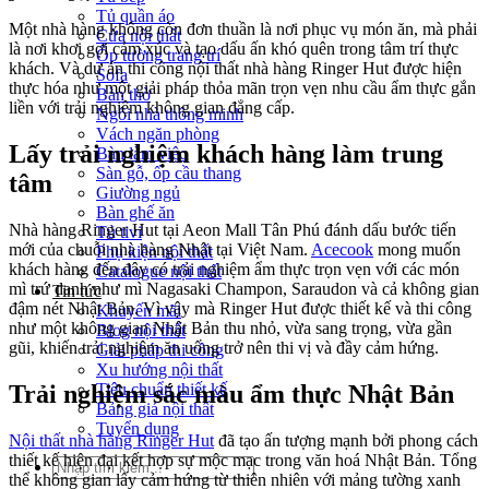
Tủ quần áo
Một nhà hàng không còn đơn thuần là nơi phục vụ món ăn, mà phải
Cửa nội thất
là nơi khơi gợi cảm xúc và tạo dấu ấn khó quên trong tâm trí thực
Ốp tường trang trí
khách. Và dự án thi công nội thất nhà hàng Ringer Hut được hiện
Sofa
thực hóa như một giải pháp thỏa mãn trọn vẹn nhu cầu ẩm thực gắn
Bàn thờ
liền với trải nghiệm không gian đẳng cấp.
Ngôi nhà thông minh
Vách ngăn phòng
Lấy trải nghiệm khách hàng làm trung
Bàn làm việc
Sàn gỗ, ốp cầu thang
tâm
Giường ngủ
Bàn ghế ăn
Nhà hàng Ringer Hut tại Aeon Mall Tân Phú đánh dấu bước tiến
Tủ tivi
mới của chuỗi nhà hàng Nhật tại Việt Nam.
Acecook
mong muốn
Phụ kiện nội thất
khách hàng đến đây có trải nghiệm ẩm thực trọn vẹn với các món
Catalogue nội thất
mì trứ danh như mì Nagasaki Champon, Saraudon và cả không gian
Tin tức
đậm nét Nhật Bản. Vì vậy mà Ringer Hut được thiết kế và thi công
Khuyến mãi
như một không gian Nhật Bản thu nhỏ, vừa sang trọng, vừa gần
Blog nội thất
gũi, khiến trải nghiệm ăn uống trở nên thi vị và đầy cảm hứng.
Giải pháp thi công
Xu hướng nội thất
Tiêu chuẩn thiết kế
Trải nghiệm sắc màu ẩm thực Nhật Bản
Bảng giá nội thất
Tuyển dụng
Nội thất nhà hàng Ringer Hut
đã tạo ấn tượng mạnh bởi phong cách
thiết kế hiện đại kết hợp sự mộc mạc trong văn hoá Nhật Bản. Tổng
Tìm
thể không gian lấy cảm hứng từ thiên nhiên với mảng tường xanh
kiếm: