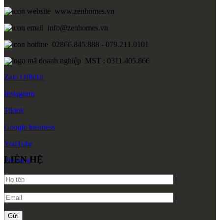
Trang chủ
Giới thiệu
Về Zenhomes
Dịch vụ
FAQ
Liên hệ
Công trình
Thi công Nội thất nhà mẫu
Thi công Nội thất chung cư
Thi công Nội thất nhà phố
Thi công Nội thất biệt thự Villa
Thi công Nội thất Spa – Salon
Thi công Nội thất Condotel
Thi công Nội thất văn phòng
Thi công Nội thất showroom
Thi công Nội thất phòng gym
Thi công Nội thất nhà hàng
Công trình khác
Nội thất
Tủ bếp
Tủ quần áo