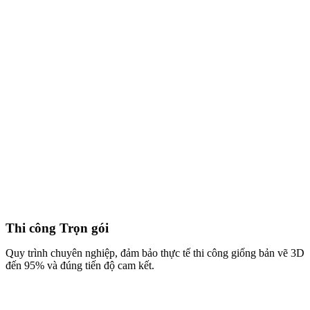
HOÀN PHÍ THIẾT KẾ
100%
Đầu tư thông minh cho không gian độc bản
Áp dụng cho khách hàng thi công trọn gói
Nhận đặc quyền tư vấn chuyên sâu
Đón đầu xu hướng nội thất bền vững và sang trọng.
GẶP CHUYÊN GIA TƯ VẤN NGAY