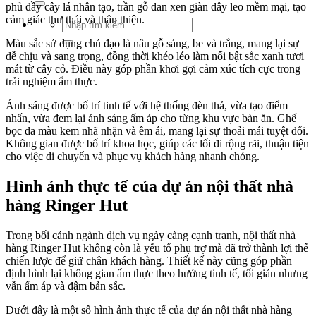
phủ đầy cây lá nhân tạo, trần gỗ đan xen giàn dây leo mềm mại, tạo
cảm giác thư thái và thân thiện.
Tìm
kiếm:
Màu sắc sử dụng chủ đạo là nâu gỗ sáng, be và trắng, mang lại sự
dễ chịu và sang trọng, đồng thời khéo léo làm nổi bật sắc xanh tươi
mát từ cây cỏ. Điều này góp phần khơi gợi cảm xúc tích cực trong
trải nghiệm ẩm thực.
Ánh sáng được bố trí tinh tế với hệ thống đèn thả, vừa tạo điểm
nhấn, vừa đem lại ánh sáng ấm áp cho từng khu vực bàn ăn. Ghế
bọc da màu kem nhã nhặn và êm ái, mang lại sự thoải mái tuyệt đối.
Không gian được bố trí khoa học, giúp các lối đi rộng rãi, thuận tiện
cho việc di chuyển và phục vụ khách hàng nhanh chóng.
Hình ảnh thực tế của dự án nội thất nhà
hàng Ringer Hut
Trong bối cảnh ngành dịch vụ ngày càng cạnh tranh, nội thất nhà
hàng Ringer Hut không còn là yếu tố phụ trợ mà đã trở thành lợi thế
chiến lược để giữ chân khách hàng. Thiết kế này cũng góp phần
định hình lại không gian ẩm thực theo hướng tinh tế, tối giản nhưng
vẫn ấm áp và đậm bản sắc.
Dưới đây là một số hình ảnh thực tế của dự án nội thất nhà hàng