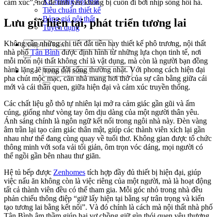
Xu hướng nội thất
cảm xúc”, nơi để tình yêu không bị cuốn đi bởi nhịp sống hối hả.
Tiêu chuẩn thiết kế
Bảng giá nội thất
Lưu giữ hiện tại, phát triển tương lai
Tuyển dụng
Tìm
Không cần những chi tiết đắt tiền hay thiết kế phô trương, nội thất
kiếm:
nhà phố
Tân Bình
được định hình từ những lựa chọn tinh tế, nơi
mỗi món nội thất không chỉ là vật dụng, mà còn là người bạn đồng
hành lặng lẽ trong đời sống thường nhật. Với phong cách hiện đại
Tìm
pha chút mộc mạc, căn nhà mang hơi thở của sự cân bằng giữa cái
kiếm:
mới và cái thân quen, giữa hiện đại và cảm xúc truyền thống.
Các chất liệu gỗ thô tự nhiên lại mở ra cảm giác gần gũi và ấm
cúng, giống như vòng tay ôm dịu dàng của một người thân yêu.
Ánh sáng chính là ngôn ngữ kết nối trong ngôi nhà này. Đèn vàng
âm trần lại tạo cảm giác thân mật, giúp các thành viên xích lại gần
nhau như thể đang cùng quay về tuổi thơ.
Không gian được tổ chức
thông minh với sofa vải tối giản, ôm trọn vóc dáng, mọi người có
thể ngồi gần bên nhau thư giãn.
Hệ tủ bếp được
Zenhomes
tích hợp đầy đủ thiết bị hiện đại, giúp
việc nấu ăn không còn là việc riêng của một người, mà là hoạt động
tất cả thành viên đều có thể tham gia. Mỗi góc nhỏ trong nhà đều
phản chiếu thông điệp “giữ lấy hiện tại bằng sự trân trọng và kiến
tạo tương lai bằng kết nối”. Và đó chính là cách mà nội thất nhà phố
Tân Bình âm thầm giúp hai vợ chồng giữ gìn thói quen yêu thương