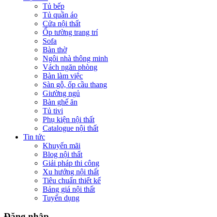
Tủ bếp
Tủ quần áo
Cửa nội thất
Ốp tường trang trí
Sofa
Bàn thờ
Ngôi nhà thông minh
Vách ngăn phòng
Bàn làm việc
Sàn gỗ, ốp cầu thang
Giường ngủ
Bàn ghế ăn
Tủ tivi
Phụ kiện nội thất
Catalogue nội thất
Tin tức
Khuyến mãi
Blog nội thất
Giải pháp thi công
Xu hướng nội thất
Tiêu chuẩn thiết kế
Bảng giá nội thất
Tuyển dụng
Đăng nhập