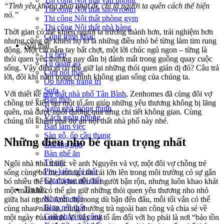
Thi công Nội thất văn phòng
“Tình yêu không phai nhạt đi, chỉ là người ta quên cách thể hiện
Thi công Nội thất showroom
nó.”
Thi công Nội thất phòng gym
Thi công Nội thất nhà hàng
Thời gian có thể khiến người ta trưởng thành hơn, trải nghiệm hơn
Công trình khác
nhưng cũng dễ khiến họ lơ là những điều nhỏ bé từng làm tim rung
Nội thất
động. Một cái nắm tay bất chợt, một lời chúc ngủ ngon – từng là
Tủ bếp
thói quen yêu thương nay dần bị đánh mất trong guồng quay cuộc
Tủ quần áo
sống. Vậy điều gì có thể giữ lại những thói quen giản dị đó? Câu trả
Cửa nội thất
lời, đôi khi nằm trong chính không gian sống của chúng ta.
Ốp tường trang trí
Sofa
Với thiết kế
nội thất nhà phố Tân Bình
, Zenhomes đã cùng đôi vợ
Bàn thờ
chồng trẻ kiến tạo một tổ ấm giúp những yêu thương không bị lãng
Ngôi nhà thông minh
quên, mà được nuôi dưỡng qua từng chi tiết không gian.
Cùng
Vách ngăn phòng
chúng tôi khám phá dự án nội thất nhà phố này nhé.
Bàn làm việc
Sàn gỗ, ốp cầu thang
Những điều nhỏ bé quan trọng nhất
Giường ngủ
Bàn ghế ăn
Tủ tivi
Ngôi nhà nhỏ thuộc về anh Nguyên và vợ, một đôi vợ chồng trẻ
Phụ kiện nội thất
sống cùng bố mẹ, mong con cái lớn lên trong môi trường có sự gắn
Catalogue nội thất
bó nhiều thế hệ. Cả hai đều là người bận rộn, nhưng luôn khao khát
Tin tức
một mái nhà có thể gìn giữ những thói quen yêu thương nho nhỏ
Khuyến mãi
giữa hai người. Anh chị mong dù bận đến đâu, mỗi tối vẫn có thể
Blog nội thất
cùng nhau nấu ăn, cùng thưởng trà ngoài ban công và chia sẻ về
Giải pháp thi công
một ngày của mình. Vì vậy mà tổ ấm đối với họ phải là nơi “bảo tồn