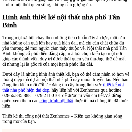
– như một thói quen sống, không cần gượng ép.
Hình ảnh thiết kế nội thất nhà phố Tân
Bình
Trong một xã hội chạy theo những tiêu chuẩn đầy áp lực, một căn
nhà không cần quá lớn hay quá hiện đại, mà chỉ cần chất chứa đủ
yêu thương để mọi người cảm thấy thuộc về. Nội thất nhà phố Tân
Bình không cố phô diễn đẳng cấp, mà lựa chọn kiến tạo một nơi
giúp các thành viên duy trì được thói quen yêu thương, thứ dễ mất
đi nhưng lại là gốc rễ của mọi hạnh phúc lâu dài.
Dưới đây là những hình ảnh thiết kế, bạn có thể cảm nhận rõ hơn về
thông điệp mà dự án nội thất nhà phố này muốn truyền tải. Nếu bạn
đang tìm kiếm một đối tác đáng tin cậy trong lĩnh vực
thiết kế nội
thất nhà phố hiện đại đẹp
, hãy liên hệ với Zenhomes qua hotline
02866.845.888 – 079.211.0101 để được tư vấn chi tiết.Và đừng
quên xem thêm các
công trình nội thất
thực tế mà chúng tôi đã thực
hiện.
Thiết kế thi công nội thất Zenhomes – Kiến tạo không gian sống
trong mơ của bạn.