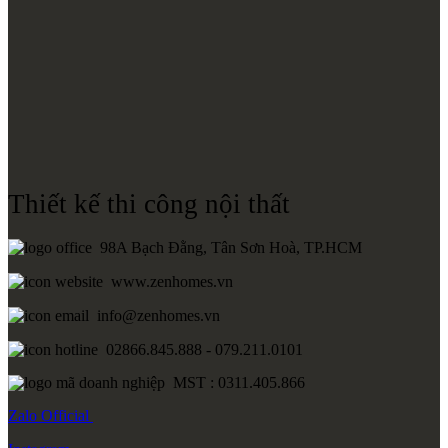
Thiết kế thi công nội thất
98A Bạch Đằng, Tân Sơn Hoà, TP.HCM
www.zenhomes.vn
info@zenhomes.vn
02866.845.888 - 079.211.0101
MST : 0311.405.866
Zalo
Official