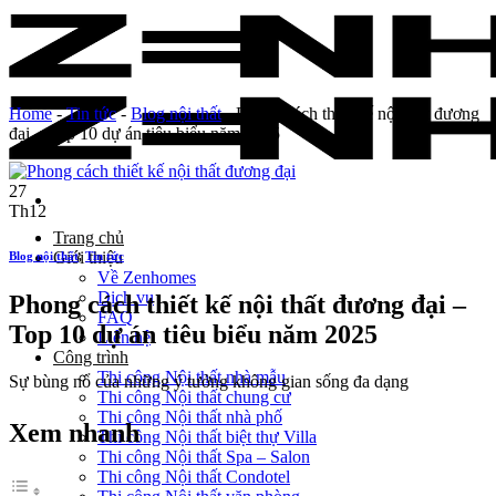
Skip
to
content
Home
-
Tin tức
-
Blog nội thất
-
Phong cách thiết kế nội thất đương
đại – Top 10 dự án tiêu biểu năm 2025
27
Th12
Trang chủ
Giới thiệu
Blog nội thất
,
Tin tức
Về Zenhomes
Dịch vụ
Phong cách thiết kế nội thất đương đại –
FAQ
Top 10 dự án tiêu biểu năm 2025
Liên hệ
Công trình
Thi công Nội thất nhà mẫu
Sự bùng nổ của những ý tưởng không gian sống đa dạng
Thi công Nội thất chung cư
Thi công Nội thất nhà phố
Xem nhanh
Thi công Nội thất biệt thự Villa
Thi công Nội thất Spa – Salon
Thi công Nội thất Condotel