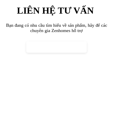
Zenhomes – Đơn vị tư vấn phong cách
thiết kế nội thất đương đại chuyên nghiệp
Tại
Zenhomes
, chúng tôi định nghĩa phong cách thiết kế nội thất
đương đại là sự kết hợp linh hoạt giữa các xu hướng thời thượng và
công năng thực tiễn. Không gò bó trong một khuôn mẫu cố định.
Mỗi bản vẽ đều được cá nhân hóa sâu sắc, không chỉ tạo nên những
mẫu thiết kế nội thất đẹp mà còn phản chiếu phong cách sống tự do,
phóng khoáng và tinh tế.
Ngoài ra, Zenhomes còn cung cấp giải pháp thi công trọn gói theo
mô hình “chìa khóa trao tay”. Chúng tôi đồng hành cùng khách
hàng từ khâu khai triển kỹ thuật, sản xuất nội thất tại xưởng riêng
đến lắp đặt hoàn thiện và trang trí decor tại công trình. Quy trình
này giúp đảm bảo sự đồng bộ tuyệt đối với thiết kế ban đầu, đồng
thời tối ưu hóa chi phí và quản lý tiến độ chặt chẽ.
Vui lòng tham khảo một số công trình thực hiện dưới đây. Nếu có
nhu cầu, quý khách vui lòng liên hệ với chúng tôi qua hotline
079.211.0101.