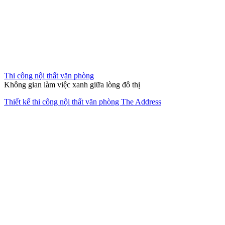
Thi công nội thất chung cư
Bản giao hưởng của sự tĩnh lặng và đẳng cấp Luxury.
Thi công thiết kế nội thất căn hộ The Opera Residence
Giải pháp không gian sống trọn
gói
Chúng tôi đồng hành cùng bạn từ ý tưởng sơ khai đến khi chìa khóa
trao tay, mang lại sự tiện nghi và thẩm mỹ bền vững.
XEM HỒ SƠ NĂNG LỰC