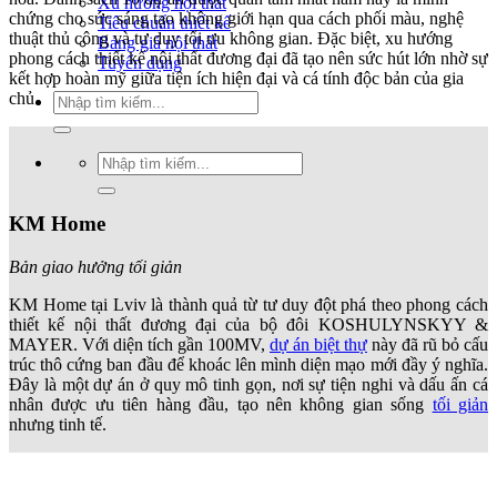
Xu hướng nội thất
chứng cho sức sáng tạo không giới hạn qua cách phối màu, nghệ
Tiêu chuẩn thiết kế
thuật thủ công và tư duy tối ưu không gian. Đặc biệt, xu hướng
Bảng giá nội thất
phong cách thiết kế nội thất đương đại đã tạo nên sức hút lớn nhờ sự
Tuyển dụng
kết hợp hoàn mỹ giữa tiện ích hiện đại và cá tính độc bản của gia
chủ.
Tìm
kiếm:
Tìm
kiếm:
KM Home
Bản giao hưởng tối giản
KM Home tại Lviv là thành quả từ tư duy đột phá theo phong cách
thiết kế nội thất đương đại của bộ đôi KOSHULYNSKYY &
MAYER. Với diện tích gần
100MV
,
dự án biệt thự
này đã rũ bỏ cấu
trúc thô cứng ban đầu để khoác lên mình diện mạo mới đầy ý nghĩa.
Đây là một dự án ở quy mô tinh gọn, nơi sự tiện nghi và dấu ấn cá
nhân được ưu tiên hàng đầu, tạo nên không gian sống
tối giản
nhưng tinh tế.