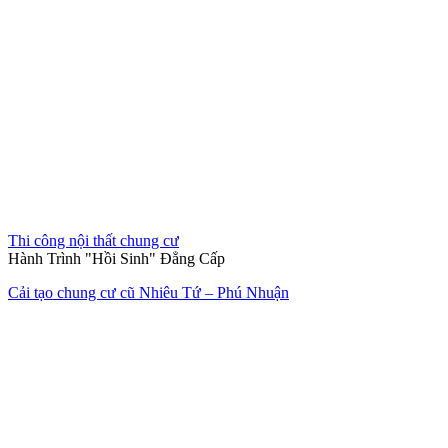
Hết hàng
Thi công nội thất nhà mẫu
Làn gió mới tinh khôi
Nội thất căn hộ 2 phòng ngủ chung cư quận 2 Thảo Điền