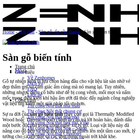
Skip
to
content
Home
-
Nội thất
-
Sàn gỗ, ốp cầu thang
-
Sàn gỗ biến tính
Sàn gỗ biến tính
Trang chủ
Mô tả
Giới thiệu
Về Zenhomes
Gỗ tự nhiên luôn là lựa chọn hàng đầu cho vật liệu lát sàn nhờ vẻ
Dịch vụ
đẹp thẩm mỹ và cảm giác ấm cúng mà nó mang lại. Tuy nhiên,
FAQ
những nhược điểm cố hữu như dễ bị cong vênh, mối mọt và nấm
Liên hệ
mốc trong điều kiện khí hậu ẩm ướt đã thúc đẩy ngành công nghiệp
Công trình
vật liệu tìm kiếm một giải pháp tối ưu hơn.
Thi công Nội thất nhà mẫu
Thi công Nội thất chung cư
Sự ra đời của
sàn gỗ biến tính
(hay còn gọi là Thermally Modified
Thi công Nội thất nhà phố
Wood hoặc ThermoWood) chính là câu trả lời hoàn hảo, đánh dấu
Thi công Nội thất biệt thự Villa
một bước đột phá trong công nghệ xử lý gỗ. Loại vật liệu này đã
Thi công Nội thất Spa – Salon
nâng cao độ bền và tuổi thọ của gỗ tự nhiên lên một tầm cao mới, lý
Thi công Nội thất Condotel
tưởng cho cả nội thất và các ứng dụng ngoài trời khắt khe.