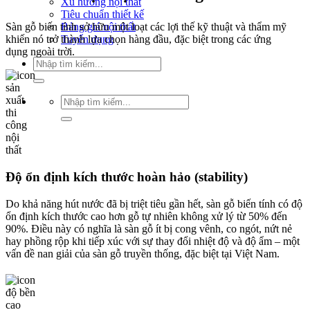
Xu hướng nội thất
Tiêu chuẩn thiết kế
Bảng giá nội thất
Sàn gỗ biến tính sở hữu một loạt các lợi thế kỹ thuật và thẩm mỹ
Tuyển dụng
khiến nó trở thành lựa chọn hàng đầu, đặc biệt trong các ứng
dụng ngoài trời.
Tìm
kiếm:
Tìm
kiếm:
Độ ổn định kích thước hoàn hảo (stability)
Do khả năng hút nước đã bị triệt tiêu gần hết, sàn gỗ biến tính có độ
ổn định kích thước cao hơn gỗ tự nhiên không xử lý từ 50% đến
90%. Điều này có nghĩa là sàn gỗ ít bị cong vênh, co ngót, nứt nẻ
hay phồng rộp khi tiếp xúc với sự thay đổi nhiệt độ và độ ẩm – một
vấn đề nan giải của sàn gỗ truyền thống, đặc biệt tại Việt Nam.