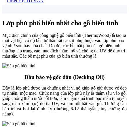
LIÊN HỆ TƯ VẤN
Lớp phủ phổ biến nhất cho gỗ biến tính
Mục đích chính của công nghệ gỗ biến tính (ThermoWood) là tạo ra
một vật liệu có độ bền tự thân rất cao, ít phụ thuộc vào lớp phủ bảo
vệ như sơn hay hóa chất. Do đó, các bề mặt phủ của gỗ biến tính
thường tập trung vào mục đích thẩm mỹ và chống tia UV để duy trì
màu sắc. Các bề mặt phủ của gỗ biến tính thường là:
Dầu bảo vệ gốc dầu (Decking Oil)
Đây là lớp phủ được ưa chuộng nhất vì nó giúp gỗ giữ được vẻ đẹp
tự nhiên, mộc mạc. Chức năng của lớp phủ này là thấm sâu vào gỗ,
giúp chống thấm nước tốt hơn, làm chậm quá trình bạc màu (chuyển
sang màu xám bạc) do tia UV, và làm nổi bật vân gỗ. Thường cần
bảo trì và bôi lại định kỳ (thường 6-12 tháng/lần, tùy cường độ
nắng).