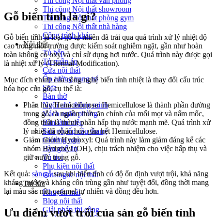
Thi công Nội thất văn phòng
Thi công Nội thất showroom
Gỗ biến tính là gì?
Thi công Nội thất phòng gym
Thi công Nội thất nhà hàng
Công trình khác
Gỗ biến tính là loại gỗ tự nhiên đã trải qua quá trình xử lý nhiệt độ
Nội thất
cao trong môi trường được kiểm soát nghiêm ngặt, gần như hoàn
Tủ bếp
toàn không có oxy và chỉ sử dụng hơi nước. Quá trình này được gọi
Tủ quần áo
là nhiệt xử lý (Thermal Modification).
Cửa nội thất
Ốp tường trang trí
Mục đích chính của công nghệ biến tính nhiệt là thay đổi cấu trúc
Sofa
hóa học của gỗ, cụ thể là:
Bàn thờ
Ngôi nhà thông minh
Phân hủy Hemicellulose: Hemicellulose là thành phần đường
Vách ngăn phòng
trong gỗ, là nguồn thức ăn chính của mối mọt và nấm mốc,
Bàn làm việc
đồng thời là thành phần hấp thụ nước mạnh mẽ. Quá trình xử
Sàn gỗ, ốp cầu thang
lý nhiệt đã phân hủy gần hết Hemicellulose.
Giường ngủ
Giảm nhóm Hydroxyl: Quá trình này làm giảm đáng kể các
Bàn ghế ăn
nhóm Hydroxyl (OH), chịu trách nhiệm cho việc hấp thụ và
Tủ tivi
giữ nước trong gỗ.
Phụ kiện nội thất
Kết quả:
sàn gỗ
sau khi biến tính có độ ổn định vượt trội, khả năng
Catalogue nội thất
kháng nước và kháng côn trùng gần như tuyệt đối, đồng thời mang
Tin tức
lại màu sắc nâu caramel tự nhiên và đồng đều hơn.
Khuyến mãi
Blog nội thất
Giải pháp thi công
Ưu điểm vượt trội của sàn gỗ biến tính