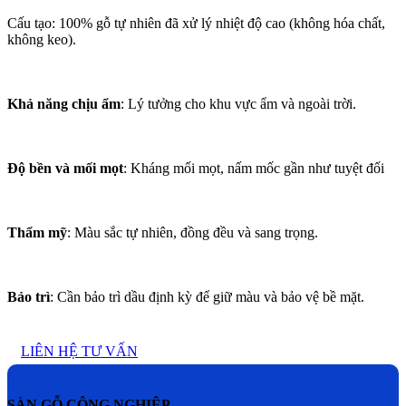
Cấu tạo:
100% gỗ tự nhiên đã xử lý nhiệt độ cao (không hóa chất,
không keo).
Khả năng chịu ẩm
:
Lý tưởng cho khu vực ẩm và ngoài trời.
Độ bền và mối mọt
:
Kháng mối mọt, nấm mốc gần như tuyệt đối
Thẩm mỹ
:
Màu sắc tự nhiên, đồng đều và sang trọng.
Bảo trì
:
Cần bảo trì dầu định kỳ để giữ màu và bảo vệ bề mặt.
LIÊN HỆ TƯ VẤN
SÀN GỖ CÔNG NGHIỆP