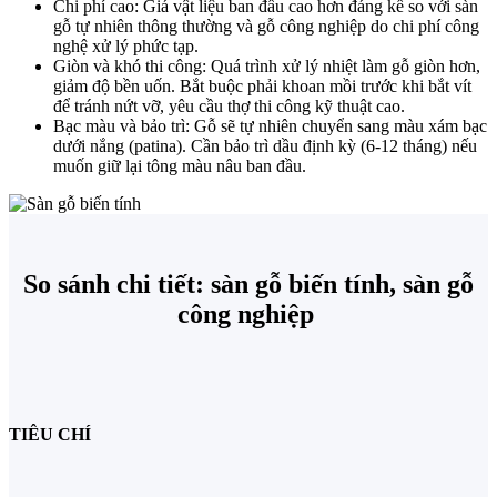
Chi phí cao:
Giá vật liệu ban đầu cao hơn đáng kể so với sàn
gỗ tự nhiên thông thường và gỗ công nghiệp do chi phí công
nghệ xử lý phức tạp.
Giòn và khó thi công:
Quá trình xử lý nhiệt làm gỗ
giòn hơn,
giảm độ bền uốn. Bắt buộc phải khoan mồi trước khi bắt vít
để tránh nứt vỡ, yêu cầu thợ thi công kỹ thuật cao.
Bạc màu và bảo trì:
Gỗ sẽ tự nhiên chuyển sang màu
xám bạc
dưới nắng (patina). Cần bảo trì dầu định kỳ (6-12 tháng) nếu
muốn giữ lại tông màu nâu ban đầu.
So sánh chi tiết: sàn gỗ biến tính, sàn gỗ
công nghiệp
TIÊU CHÍ