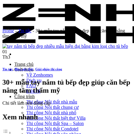
Skip
to
content
Home
-
Tin tức
-
30+ mẫu tay nắm tủ bếp đẹp giúp căn bếp nâng
tầm thẩm mỹ
01
Th3
Trang chủ
Giới thiệu
Tin tức
,
Blog nội thất
,
Giải pháp thi công
Về Zenhomes
Dịch vụ
30+ mẫu tay nắm tủ bếp đẹp giúp căn bếp
FAQ
nâng tầm thẩm mỹ
Liên hệ
Công trình
Thi công Nội thất nhà mẫu
Chi tiết làm nên đẳng cấp
Thi công Nội thất chung cư
Thi công Nội thất nhà phố
Xem nhanh
Thi công Nội thất biệt thự Villa
Thi công Nội thất Spa – Salon
Thi công Nội thất Condotel