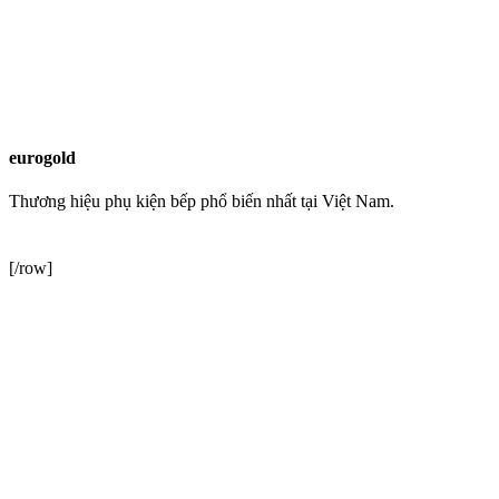
XEM CATALOGUE
Nhấn vào đây!
Phân loại tay nắm tủ bếp theo chất liệu
Mỗi chất liệu tay nắm tủ bếp mang lại cảm giác sử dụng và phong