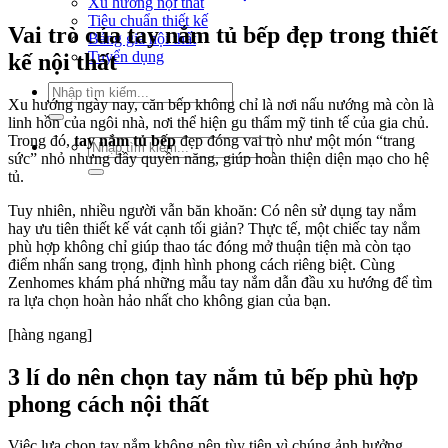
Xu hướng nội thất
Tiêu chuẩn thiết kế
Vai trò của tay nắm tủ bếp đẹp trong thiết
Bảng giá nội thất
Tuyển dụng
kế nội thất
Tìm
Xu hướng ngày nay, căn bếp không chỉ là nơi nấu nướng mà còn là
kiếm:
linh hồn của ngôi nhà, nơi thể hiện gu thẩm mỹ tinh tế của gia chủ.
Trong đó,
tay nắm tủ bếp
đẹp đóng vai trò như một món “trang
Tìm
sức” nhỏ nhưng đầy quyền năng, giúp hoàn thiện diện mạo cho hệ
kiếm:
tủ.
Tuy nhiên, nhiều người vẫn băn khoăn: Có nên sử dụng tay nắm
hay ưu tiên thiết kế vát cạnh tối giản? Thực tế, một chiếc tay nắm
phù hợp không chỉ giúp thao tác đóng mở thuận tiện mà còn tạo
điểm nhấn sang trọng, định hình phong cách riêng biệt.
Cùng
Zenhomes khám phá những mẫu tay nắm dẫn đầu xu hướng để tìm
ra lựa chọn hoàn hảo nhất cho không gian của bạn.
[hàng ngang]
3 lí do nên chọn tay nắm tủ bếp phù hợp
phong cách nội thất
Việc lựa chọn tay nắm không nên tùy tiện vì chúng ảnh hưởng