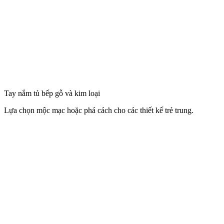
Tay nắm tủ bếp pha lê
Sử dụng vật liệu trong suốt đúc nguyên khối, tạo vẻ đẹp xa hoa, bắt