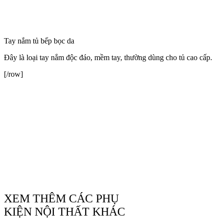
XEM THÊM CÁC PHỤ
KIỆN NỘI THẤT KHÁC
Nhấn vào đây!
Phân loại theo tay nắm tủ bếp theo cách lắp đặt
[hàng ngang]